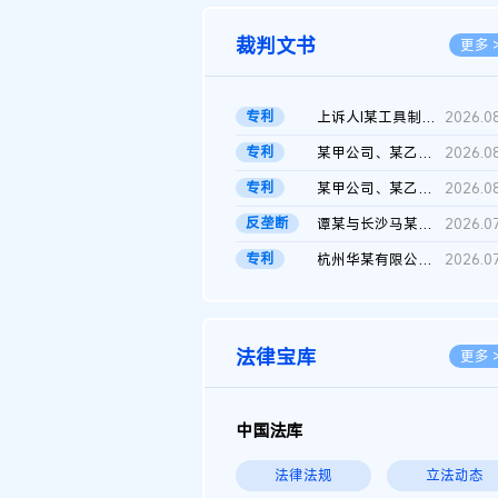
裁判文书
更多 
专利
上诉人I某工具制品有限公司与被上诉人程某及一审被告中华人民共和...
2026.0
专利
某甲公司、某乙公司、某丙公司申请诉前行为保全复议裁定书
2026.0
专利
某甲公司、某乙公司、官某与某丙公司专利申请权权属纠纷 二审判决...
2026.0
反垄断
谭某与长沙马某堆农产品股份有限公司滥用市场支配地位纠纷二审裁...
2026.0
专利
杭州华某有限公司与菲某有限公司侵害发明专利权纠纷
2026.0
法律宝库
更多 
中国法库
法律法规
立法动态