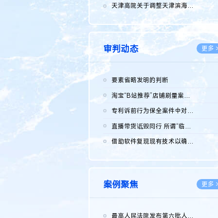
2026.0
天津高院关于调整天津滨海高新技术产业开发区华苑科技园一审普通...
2026.0
审判动态
更多 
要素省略发明的判断
2026.0
淘宝“B站推荐”店铺刷量案维持原判，两被告连带赔偿150万元
2026.0
专利诉前行为保全案件中对仿制药申请人曾作出三类声明的考量及违...
2026.0
直播带货诋毁同行 所谓“临场发挥”不免责
2026.0
借助软件复现现有技术以确认相关参数特征是否被公开
2026.0
案例聚焦
更多 
最高人民法院发布第六批人民法院种业知识产权司法保护典型案例 含...