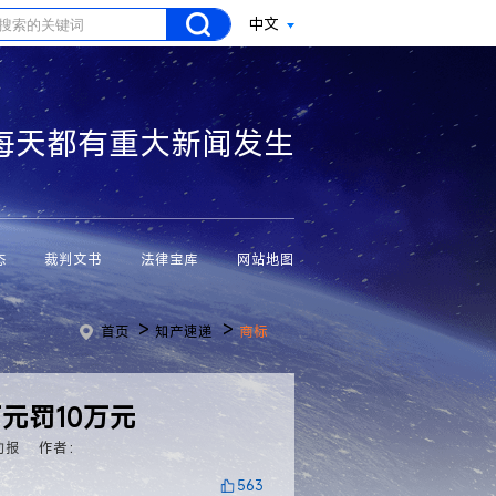
中文
每天都有重大新闻发生
态
裁判文书
法律宝库
网站地图
>
>
首页
知产速递
商标
万元罚10万元
动报
作者：
563