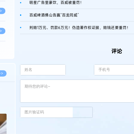
明星广告里豪饮，百威被重罚！
>
百威啤酒佛山告赢“百龙同威”
判赔1万元、罚款6万元！伪造著作权证据，赔钱还要重罚！
>
评论
>
>
>>
>
2026.02.10
徐新明律师经典案例：刘某与西安某生物科
新
技有限公司技术合作开发合同纠纷案
>
>