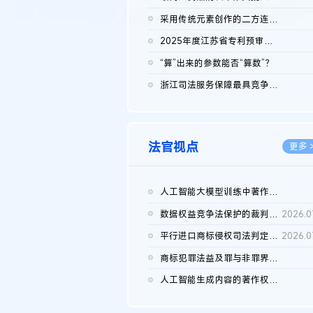
2026.0
采用传统元素创作的二方连续装饰图案作品的独创性及侵权对比认定
2026.0
2025年度江苏省专利预审典型案例
2026.0
“算”出来的参数能否“算数”？
2026.0
浙江司法服务保障最具竞争力营商环境建设典型案例（第二批）含侵...
2026.0
法官视点
更多 
人工智能大模型训练中著作权的合理使用
2026.0
数据权益竞争法保护的裁判路径构建
2026.0
平行进口商标侵权司法判定规则的困境与纾解
2026.0
商标犯罪法益及罪与非罪界限研究
2026.0
人工智能生成内容的著作权司法认定：演进逻辑、现实困境与规则建...
2026.0