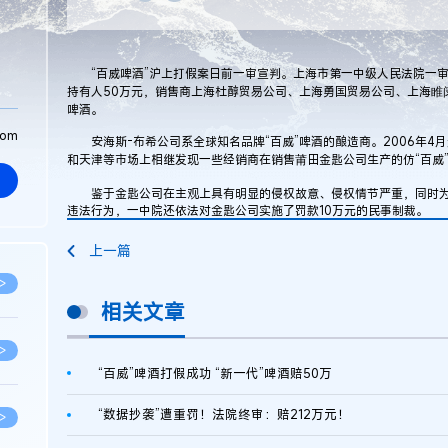
“百威啤酒”沪上打假案日前一审宣判。上海市第一中级人民法院一审
持有人50万元，销售商上海杜醇贸易公司、上海勇国贸易公司、上海睢
啤酒。
com
安海斯-布希公司系全球知名品牌“百威”啤酒的酿造商。2006年4
和天津等市场上相继发现一些经销商在销售莆田金匙公司生产的仿“百威
鉴于金匙公司在主观上具有明显的侵权故意、侵权情节严重，同时为
违法行为，一中院还依法对金匙公司实施了罚款10万元的民事制裁。
上一篇
>
相关文章
>
“百威”啤酒打假成功 “新一代”啤酒赔50万
“数据抄袭”遭重罚！法院终审：赔212万元！
>