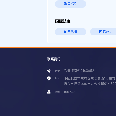
政策指引
国际法库
他国法律
国际公约
联系我们
徐律师13910160652
电话：
中国北京市东城区东长安街1号东方
地址：
场东方经贸城东一办公楼1501-150
100738
邮编：