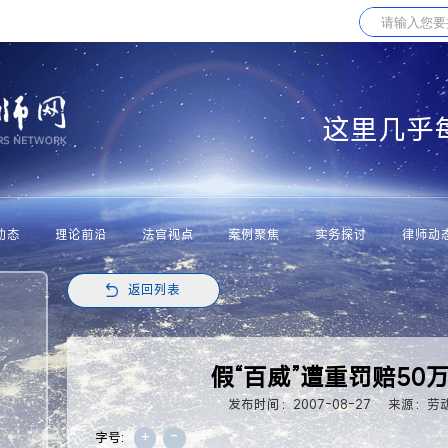
这里几乎
动态
理论前沿
法官视点
案例聚焦
实务探讨
律师动
返回列表
假“百威”遭重罚赔50
发布时间：2007-08-27
来源：劳
+
-
字号: