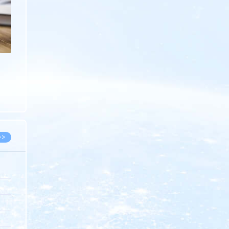
>>
8.07
5.14
5.08