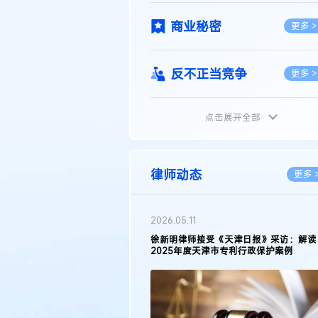
商业秘密
更多 >
反不正当竞争
更多 >
点击展开全部
植物新品种
更多 >
地理标志
更多 >
律师动态
更多 
集成电路布图设计
更多 >
2026.03.09
接受《天津日报》采访：解读
著名知识产权律师徐新明接受《中国经营
天津市专利行政保护案例
报》采访：技术革新下知识产权保护面临
技术合同
挑战与应对策略
更多 >
传统文化
更多 >