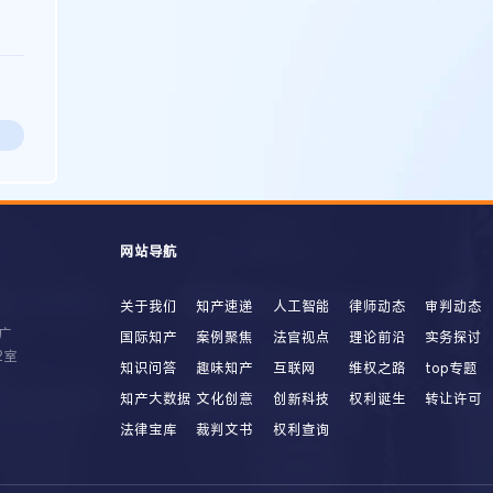
网站导航
关于我们
知产速递
人工智能
律师动态
审判动态
广
国际知产
案例聚焦
法官视点
理论前沿
实务探讨
2室
知识问答
趣味知产
互联网
维权之路
top专题
知产大数据
文化创意
创新科技
权利诞生
转让许可
法律宝库
裁判文书
权利查询