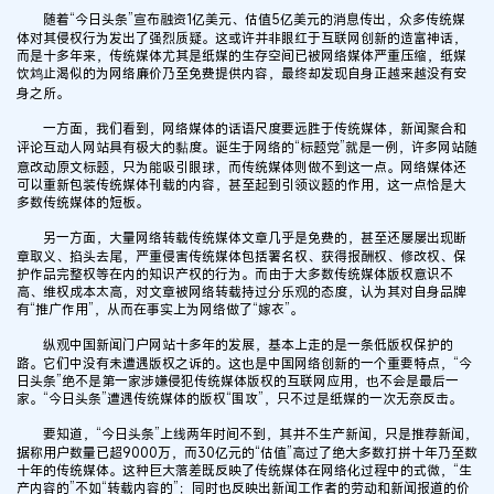
随着“今日头条”宣布融资1亿美元、估值5亿美元的消息传出，众多传统媒
体对其侵权行为发出了强烈质疑。这或许并非眼红于互联网创新的造富神话，
而是十多年来，传统媒体尤其是纸媒的生存空间已被网络媒体严重压缩，纸媒
饮鸩止渴似的为网络廉价乃至免费提供内容，最终却发现自身正越来越没有安
身之所。
一方面，我们看到，网络媒体的话语尺度要远胜于传统媒体，新闻聚合和
评论互动人网站具有极大的黏度。诞生于网络的“标题党”就是一例，许多网站随
意改动原文标题，只为能吸引眼球，而传统媒体则做不到这一点。网络媒体还
可以重新包装传统媒体刊载的内容，甚至起到引领议题的作用，这一点恰是大
多数传统媒体的短板。
另一方面，大量网络转载传统媒体文章几乎是免费的，甚至还屡屡出现断
章取义、掐头去尾，严重侵害传统媒体包括署名权、获得报酬权、修改权、保
护作品完整权等在内的知识产权的行为。而由于大多数传统媒体版权意识不
高、维权成本太高，对文章被网络转载持过分乐观的态度，认为其对自身品牌
有“推广作用”，从而在事实上为网络做了“嫁衣”。
纵观中国新闻门户网站十多年的发展，基本上走的是一条低版权保护的
路。它们中没有未遭遇版权之诉的。这也是中国网络创新的一个重要特点，“今
日头条”绝不是第一家涉嫌侵犯传统媒体版权的互联网应用，也不会是最后一
家。“今日头条”遭遇传统媒体的版权“围攻”，只不过是纸媒的一次无奈反击。
要知道，“今日头条”上线两年时间不到，其并不生产新闻，只是推荐新闻，
据称用户数量已超9000万，而30亿元的“估值”高过了绝大多数打拼十年乃至数
十年的传统媒体。这种巨大落差既反映了传统媒体在网络化过程中的式微，“生
产内容的”不如“转载内容的”；同时也反映出新闻工作者的劳动和新闻报道的价