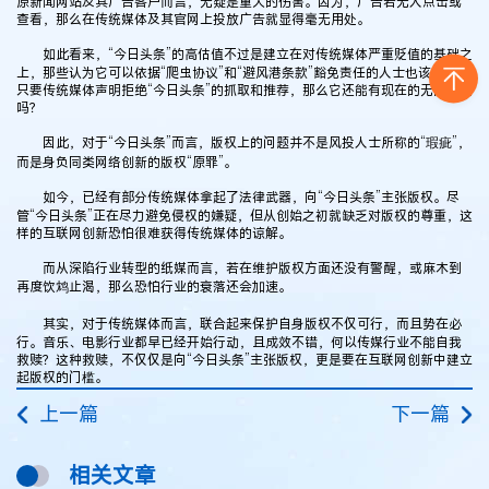
原新闻网站及其广告客户而言，无疑是重大的伤害。因为，广告若无人点击或
查看，那么在传统媒体及其官网上投放广告就显得毫无用处。
如此看来，“今日头条”的高估值不过是建立在对传统媒体严重贬值的基础之
上，那些认为它可以依据“爬虫协议”和“避风港条款”豁免责任的人士也该明白，
只要传统媒体声明拒绝“今日头条”的抓取和推荐，那么它还能有现在的无限风光
吗？
因此，对于“今日头条”而言，版权上的问题并不是风投人士所称的“瑕疵”，
而是身负同类网络创新的版权“原罪”。
如今，已经有部分传统媒体拿起了法律武器，向“今日头条”主张版权。尽
管“今日头条”正在尽力避免侵权的嫌疑，但从创始之初就缺乏对版权的尊重，这
样的互联网创新恐怕很难获得传统媒体的谅解。
而从深陷行业转型的纸媒而言，若在维护版权方面还没有警醒，或麻木到
再度饮鸩止渴，那么恐怕行业的衰落还会加速。
其实，对于传统媒体而言，联合起来保护自身版权不仅可行，而且势在必
行。音乐、电影行业都早已经开始行动，且成效不错，何以传媒行业不能自我
救赎？这种救赎，不仅仅是向“今日头条”主张版权，更是要在互联网创新中建立
起版权的门槛。
上一篇
下一篇
相关文章