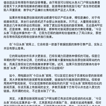
值创造远没有得到市场的足够尊重。由于网民可以轻松从各大门户网站免费查
阅普天下大多数传统媒体的精彩报道，就使得依靠传统发行和广告生存的纸媒
陷入双重困境：数字化产品廉价出售和纸质产品乏人问津。
如果所有转载原创新闻的网站都遵守知识产权法律，哪怕是廉价，对于传
统媒体而言，其全行业的危机还不会那么快地到来。只不过，大量网络创新尤
其是近几年来的移动应用创新，采取了更加没有底线的版权策略，无论是APP应
用，还是微博、微信上的大量转发，都鲜有对新闻原创者的付费和尊重。“今日
头条”只是这样操作的一员，它因为巨额的融资和估值被推上了风口浪尖，那些
尚在等待风投的网络创新依然我行我素。
在“今日头条”官网上，它自称是一款基于数据挖掘的推荐引擎产品，实际上
并没有那么简单。
它的网站和软件在多次更新后，已经在竭力回避各种侵权的可能。但是它
早期的用户当然会记得，它的网站上曾有着大量复制黏贴自原创新闻网站的内
容，而真正授权给它的传统媒体寥寥可数。试问，如果只在授权的媒体内容中
挑选“头条”，其受欢迎的程度还能如今日这般吗？
如今，用电脑访问“今日头条”官网，可以发现它类似于百度和谷歌的新闻频
道，其大多数推荐的新闻都有新闻摘要，链接指向刊载新闻的原网站。但若使
用其APP查阅新闻，可以发现推荐的新闻指向的只是“今日头条”官网相应优化的
新闻页面，在该页面上有新闻的全文，多数页面最下方有可以点击进入原文的
链接。而所谓的优化，不过是去除了广告。
其实，大量原创新闻网站或门户网站都已有适应移动阅读的优化版，“今日
头条”的优化实属多此一举，尤其是其定点清除广告，读者对此或有偏爱，但对