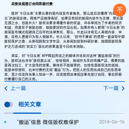
应按法规签订合同积极付费
既然“今日头条”主要从事的是内容发布者角色，那么就应该懂得“内容为
王”的新闻定律。网络产品做得再好，如果没有好的新闻内容作为支撑，那也是
无源之水，岂能长久？版权法要求尊重作者的权益，并非单纯为了作者的经济
利益，而是在于鼓励创新，鼓励更好的作品出现。如果所有人都用“今日头条”的
新闻发布模式规避自己应尽的法律责任，那么，长此以往将无人再做内容，毕
竟，没有人愿意只为别人做嫁衣。长久以来，“窃书不算偷”的思想一直误导中国
版权保护之路，从影视剧到文学作品，从新闻剽窃到科研抄袭，我国因版权保
护乏力造成的“软实力”弱化的苦果直至今日尚未消除。
其实，对“今日头条”APP群起而攻之的媒体并非反对这种“搬运新闻”的行
为，版权法也并非“版权禁止法”，恰恰相反，新闻作为及时传播产品，需要的就
是再次加工，扩大宣传的效果。媒体所不能接受的，也恰恰是版权法的底线，
就是未经授权，也未付费的无偿“搬运”行为。把别人的东西当成自己的东西来
卖，至少应该向当事人知会一声，应该按照法律规定事先签订合同，事后积极
付费履行自己的义务。
上一篇
下一篇
相关文章
“搬运”信息 微信版权难保护
2014-06-16