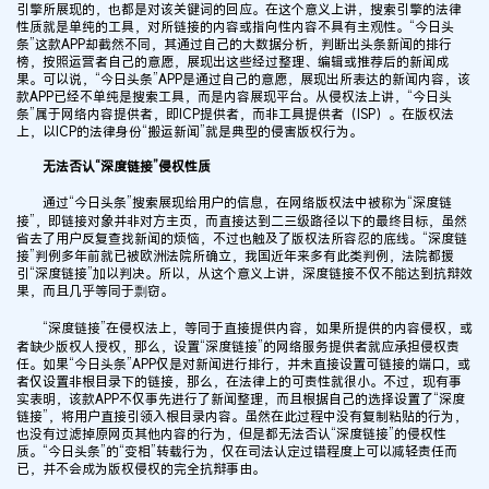
引擎所展现的，也都是对该关键词的回应。在这个意义上讲，搜索引擎的法律
性质就是单纯的工具，对所链接的内容或指向性内容不具有主观性。“今日头
条”这款APP却截然不同，其通过自己的大数据分析，判断出头条新闻的排行
榜，按照运营者自己的意愿，展现出这些经过整理、编辑或推荐后的新闻成
果。可以说，“今日头条”APP是通过自己的意愿，展现出所表达的新闻内容，该
款APP已经不单纯是搜索工具，而是内容展现平台。从侵权法上讲，“今日头
条”属于网络内容提供者，即ICP提供者，而非工具提供者（ISP）。在版权法
上，以ICP的法律身份“搬运新闻”就是典型的侵害版权行为。
无法否认“深度链接”侵权性质
通过“今日头条”搜索展现给用户的信息，在网络版权法中被称为“深度链
接”，即链接对象并非对方主页，而直接达到二三级路径以下的最终目标，虽然
省去了用户反复查找新闻的烦恼，不过也触及了版权法所容忍的底线。“深度链
接”判例多年前就已被欧洲法院所确立，我国近年来多有此类判例，法院都援
引“深度链接”加以判决。所以，从这个意义上讲，深度链接不仅不能达到抗辩效
果，而且几乎等同于剽窃。
“深度链接”在侵权法上，等同于直接提供内容，如果所提供的内容侵权，或
者缺少版权人授权，那么，设置“深度链接”的网络服务提供者就应承担侵权责
任。如果“今日头条”APP仅是对新闻进行排行，并未直接设置可链接的端口，或
者仅设置非根目录下的链接，那么，在法律上的可责性就很小。不过，现有事
实表明，该款APP不仅事先进行了新闻整理，而且根据自己的选择设置了“深度
链接”，将用户直接引领入根目录内容。虽然在此过程中没有复制粘贴的行为，
也没有过滤掉原网页其他内容的行为，但是都无法否认“深度链接”的侵权性
质。“今日头条”的“变相”转载行为，仅在司法认定过错程度上可以减轻责任而
已，并不会成为版权侵权的完全抗辩事由。