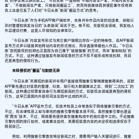
权”的争议再次跃然纸上。“今日头条”一直标榜“不做内容生产者，只做内容分发
者”、“不做新闻生产者，只做新闻搬运工”，然而传统媒体因其侵犯著作权将其
告上法庭引发了人们对“今日头条”新闻“搬运方式”的思考。
“今日头条”作为手机APP客户端软件，本身并非作品内容的创造者，却能以
及时整理和转发当日的“头条新闻”闻名于世。殊不知，在版权法领域，转发他人
作品理应付费，这是人尽皆知的法律常识。
“今日头条”内容发布形式与其它客户端相比存在一定的特殊性，该APP新闻
发布方式多以链接其他网站内容的形式做出，而非直接转载他人作品。“今日头
条”忽视版权的抗辩也正是因为自己属于“链接搜索”的方式，而非“复制粘贴”的
方式。不过，这种通过链接发布新闻信息的方式不仅不能形成有效抗辩，而且
还是典型的侵权行为。
未经授权的“搬运”与剽窃无异
“今日头条”所展现的新闻并非用户直接使用搜索引擎精度搜索得来的，该款
APP事先通过对信息的整理、归类、排行和大数据算法之后，得到“二次加工”的
新闻。这种通过经营者自身行为展现新闻的方式，在版权法领域是典型的侵权
行为，这早已是国内外版权司法实践中达成的共识。
“今日头条”APP运作方式，在技术性质上非常类似于网络搜索引擎的方式，
不过，在法律性质上却与单纯的搜索引擎有着本质不同。虽然搜索引擎也是运
用“爬虫”技术，不过，网络服务提供者在搜索构成中的地位是中立的。不论搜索
引擎内部的排行如何，或者算法如何，其展现信息内容的决定权和选择权在于
网民自己。
例如，利用搜索引擎查找特定新闻之时，需要用户输入关键词进行，搜索