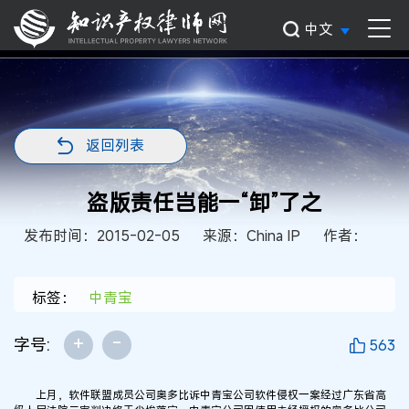
中文
返回列表
盗版责任岂能一“卸”了之
发布时间：2015-02-05
来源：China IP
作者：
标签：
中青宝
+
-
字号:
563
上月，软件联盟成员公司奥多比诉中青宝公司软件侵权一案经过广东省高