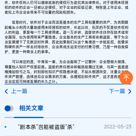
件，软件权利人仍可以继续就新的侵权行为追究其法律责任。对于使用未经授
权的软件的企业一旦被认定侵权，对于企业的征信记录，特别是上市企业、或
者拟上市企业会带来不可估量的风险和损失。
信息时代，软件对于企业而言是基本的生产工具和重要的资产，为贪图眼
前蝇头小利而大量地使用未经授权的软件，长此以往，伤及的不仅是软件权利
人的利益，更是每一个工具使用者。退一万步讲，盗版软件往往存在技术或安
全漏洞，也为使用带来严重隐患。企业基本的生产工具若依赖盗版，等于为企
业发展埋下了无数定时炸弹，因此如果我们从这个角度进一步能发现，就像采
购硬件资产一样去对待软件，企业养成主动支付的付费习惯，乃是一种自我保
护，更是一种商业上的表率。
可以肯定的是，中青宝一案，为企业敲响了一记警钟：企业想做大做强，
尊重他人知识产权是前提。盗版的责任绝非卸载就能雁过无痕，与其一直遮遮
掩掩如惊弓之鸟，时刻担忧知识产权隐患决堤，不如从根源改变，注重企业软
件资产管理，选择适应企业需求的方案，合理规划软件资产，这才是各类规模
企业实现可持续发展的长久之计。
上一篇
下一篇
相关文章
“剧本杀”岂能被盗版“杀”
2022-05-23