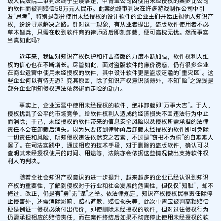
级人民法院二审判决终于尘埃落定，中青宝公司因使用未经授权的奥多比公司
的软件而被判赔偿58万元人民币。此案的终审判决在许多游戏制作公司中引
发“思考”，特别是部分使用未经授权的设计软件的企业主们开始正视他人知识产
权，纷纷寻求解决之路。针对这一现象，有从业者提出，盗版软件使用者不必
草木皆兵，只需在收到软件商的律师函后即刻卸载，便可高枕无忧。然而事实
当真如此吗？
近年来，我国对知识产权保护和打击盗版的力度不断加强，软件权利人维
权的信心也在不断增长。尽管如此，面对盗版软件的廉价诱惑，仍有很多企业
在商业运营中使用未经授权的软件，其中设计软件更是盗版泛滥的“重灾区”。这
些企业何以有恃无恐？究其原因，除了知识产权意识淡薄外，不知“险”之深浅是
部分企业明知侵权违法依然铤而走险的动力。
事实上，企业运营中使用未经授权的软件，绝非卸载即“万事大吉”。于人，
侵权扰乱了公平的市场竞争，给软件权利人造成的经济损失不因违法行为中止
而消除；于己，未经授权的软件带来的信息安全风险以及侵权所需承担的法律
责任不会在卸载后消失。以为只要接到律师函后卸载未经授权的软件即可免除
一切责任和风险，明知侵权违法依然安之若素，不过是“窃书不为偷”的自欺欺人
罢了。在司法实践中，通过相应的技术手段，对于删除的盗版软件，确认可以
查明其未经授权使用的时间、用途等，法院亦会依据这些情况做出支持软件权
利人的判决。
随着全社会知识产权意识的进一步提升，越来越多的企业已经认识到知识
产权的重要性，了解到侵权对于行业和社会发展的危害性，但仅仅“知耻”，却不
悔过、改正，仍是有“勇”无“谋”之举。依法律规定，知识产权侵权民事责任除停
止侵害外，还需消除影响、赔礼道歉、赔偿损失等，此次中青宝被判高额赔偿
便是例证--侵权必须付出代价，即使删除未经授权的软件，但对过往侵权行为
仍需承担相应的赔偿责任，而在案件终结后如果不彻底停止使用未经授权的软