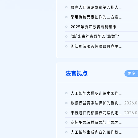
最高人民法院发布第六批人民法院种业知识产权司法保护典型案例 含...
2026.0
采用传统元素创作的二方连续装饰图案作品的独创性及侵权对比认定
2026.0
2025年度江苏省专利预审典型案例
2026.0
“算”出来的参数能否“算数”？
2026.0
浙江司法服务保障最具竞争力营商环境建设典型案例（第二批）含侵...
2026.0
法官视点
更多 
人工智能大模型训练中著作权的合理使用
2026.0
数据权益竞争法保护的裁判路径构建
2026.0
平行进口商标侵权司法判定规则的困境与纾解
2026.0
商标犯罪法益及罪与非罪界限研究
2026.0
人工智能生成内容的著作权司法认定：演进逻辑、现实困境与规则建...