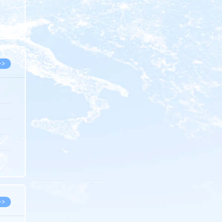
5.08
8.05
8.05
>>
8.06
8.05
8.05
8.04
8.04
>>