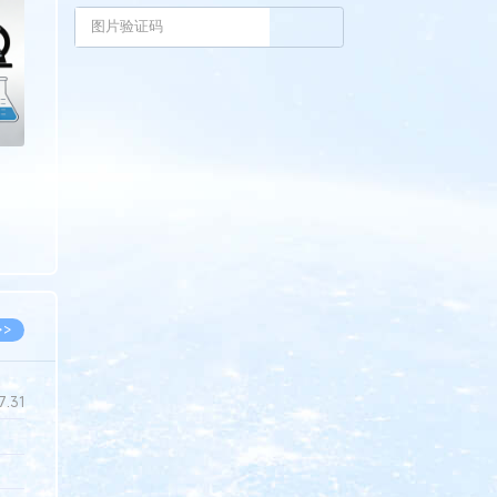
>
>>
7.31
5.14