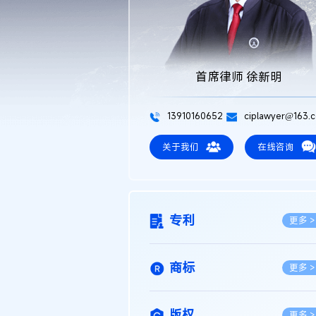
首席律师 徐新明
13910160652
ciplawyer@163.
关于我们
在线咨询
专利
更多 >
商标
更多 >
版权
更多 >