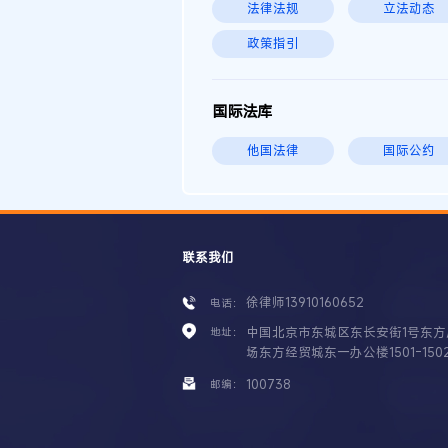
法律法规
立法动态
政策指引
国际法库
他国法律
国际公约
联系我们
徐律师13910160652
电话：
中国北京市东城区东长安街1号东方
地址：
场东方经贸城东一办公楼1501-150
100738
邮编：