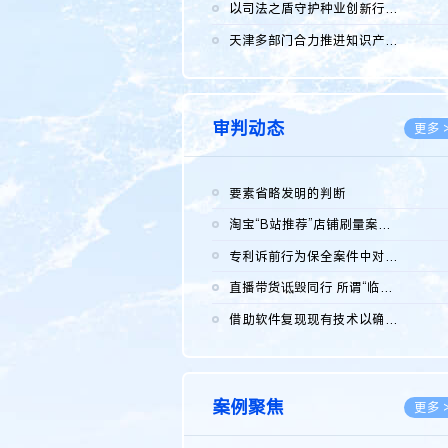
2026.0
以司法之盾守护种业创新行稳致远
2026.0
天津多部门合力推进知识产权保护工作
2026.0
审判动态
更多 
要素省略发明的判断
2026.0
淘宝“B站推荐”店铺刷量案维持原判，两被告连带赔偿150万元
2026.0
专利诉前行为保全案件中对仿制药申请人曾作出三类声明的考量及违...
2026.0
直播带货诋毁同行 所谓“临场发挥”不免责
2026.0
借助软件复现现有技术以确认相关参数特征是否被公开
2026.0
案例聚焦
更多 