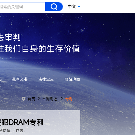
中文
法审判
注我们自身的生存价值
态
裁判文书
法律宝库
网站地图
>
>
首页
审判动态
专利
犯DRAM专利
子商情
作者：