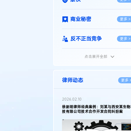
商业秘密
更多 >
反不正当竞争
更多 >
点击展开全部
植物新品种
更多 >
地理标志
更多 >
律师动态
更多 
集成电路布图设计
更多 >
2026.02.10
权律师徐新明接受《中国经营
徐新明律师经典案例：刘某与西安某生物
技术革新下知识产权保护面临新
技有限公司技术合作开发合同纠纷案
技术合同
策略
更多 >