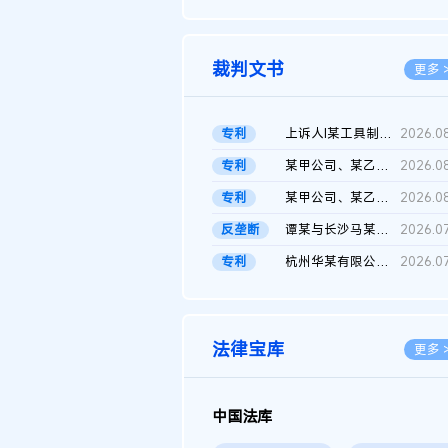
2026.0
裁判文书
更多 
专利
上诉人I某工具制品有限公司与被上诉人程某及一审被告中华人民共和...
2026.0
专利
某甲公司、某乙公司、某丙公司申请诉前行为保全复议裁定书
2026.0
专利
某甲公司、某乙公司、官某与某丙公司专利申请权权属纠纷 二审判决...
2026.0
反垄断
谭某与长沙马某堆农产品股份有限公司滥用市场支配地位纠纷二审裁...
2026.0
专利
杭州华某有限公司与菲某有限公司侵害发明专利权纠纷
2026.0
法律宝库
更多 
中国法库