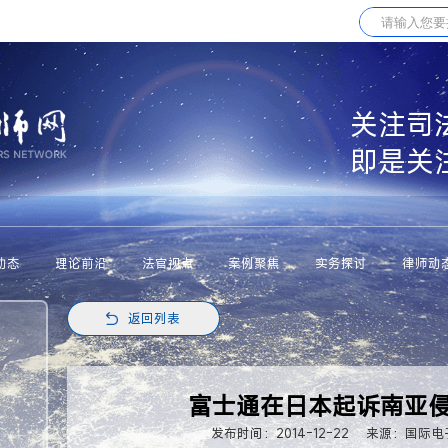
关注司
即是关
动态
理论前沿
法官视点
案例聚焦
实务探讨
律师动
返回列表
富士通在日本起诉南亚侵
发布时间：2014-12-22
来源：国际电