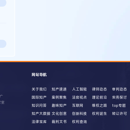
网站导航
关于我们
知产速递
人工智能
律师动态
审判动态
广
国际知产
案例聚焦
法官视点
理论前沿
实务探讨
2室
知识问答
趣味知产
互联网
维权之路
top专题
知产大数据
文化创意
创新科技
权利诞生
转让许可
法律宝库
裁判文书
权利查询