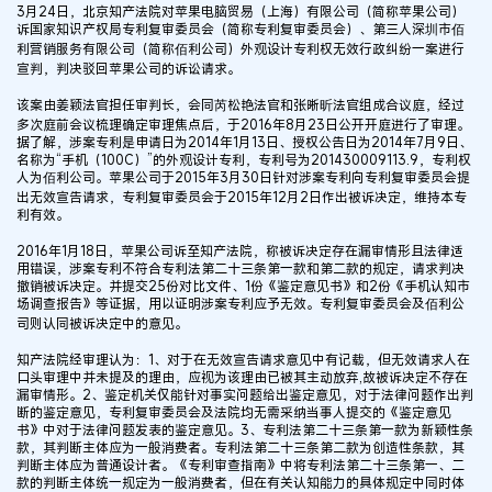
3月24日，北京知产法院对苹果电脑贸易（上海）有限公司（简称苹果公司）
诉国家知识产权局专利复审委员会（简称专利复审委员会）、第三人深圳市佰
利营销服务有限公司（简称佰利公司）外观设计专利权无效行政纠纷一案进行
宣判，判决驳回苹果公司的诉讼请求。
该案由姜颖法官担任审判长，会同芮松艳法官和张晰昕法官组成合议庭，经过
多次庭前会议梳理确定审理焦点后，于2016年8月23日公开开庭进行了审理。
据了解，涉案专利是申请日为2014年1月13日、授权公告日为2014年7月9日、
名称为“手机（100C）”的外观设计专利，专利号为201430009113.9，专利权
人为佰利公司。苹果公司于2015年3月30日针对涉案专利向专利复审委员会提
出无效宣告请求，专利复审委员会于2015年12月2日作出被诉决定，维持本专
利有效。
2016年1月18日，苹果公司诉至知产法院，称被诉决定存在漏审情形且法律适
用错误，涉案专利不符合专利法第二十三条第一款和第二款的规定，请求判决
撤销被诉决定。并提交25份对比文件、1份《鉴定意见书》和2份《手机认知市
场调查报告》等证据，用以证明涉案专利应予无效。专利复审委员会及佰利公
司则认同被诉决定中的意见。
知产法院经审理认为：1、对于在无效宣告请求意见中有记载，但无效请求人在
口头审理中并未提及的理由，应视为该理由已被其主动放弃,故被诉决定不存在
漏审情形。2、鉴定机关仅能针对事实问题给出鉴定意见，对于法律问题作出判
断的鉴定意见，专利复审委员会及法院均无需采纳当事人提交的《鉴定意见
书》中对于法律问题发表的鉴定意见。3、专利法第二十三条第一款为新颖性条
款，其判断主体应为一般消费者。专利法第二十三条第二款为创造性条款，其
判断主体应为普通设计者。《专利审查指南》中将专利法第二十三条第一、二
款的判断主体统一规定为一般消费者，但在有关认知能力的具体规定中同时体