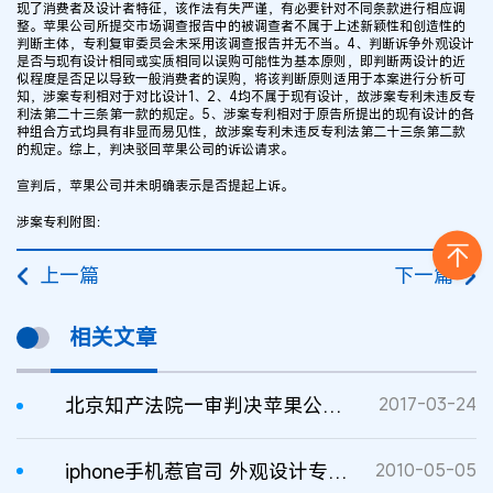
现了消费者及设计者特征，该作法有失严谨，有必要针对不同条款进行相应调
整。苹果公司所提交市场调查报告中的被调查者不属于上述新颖性和创造性的
判断主体，专利复审委员会未采用该调查报告并无不当。4、判断诉争外观设计
是否与现有设计相同或实质相同以误购可能性为基本原则，即判断两设计的近
似程度是否足以导致一般消费者的误购，将该判断原则适用于本案进行分析可
知，涉案专利相对于对比设计1、2、4均不属于现有设计，故涉案专利未违反专
利法第二十三条第一款的规定。5、涉案专利相对于原告所提出的现有设计的各
种组合方式均具有非显而易见性，故涉案专利未违反专利法第二十三条第二款
的规定。综上，判决驳回苹果公司的诉讼请求。
宣判后，苹果公司并未明确表示是否提起上诉。
涉案专利附图：
上一篇
下一篇
相关文章
北京知产法院一审判决苹果公司不侵犯佰利公司手机外观设计专利权
2017-03-24
iphone手机惹官司 外观设计专利被诉无效
2010-05-05