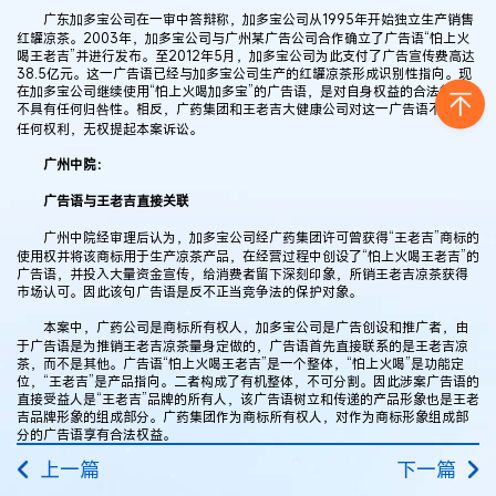
广东加多宝公司在一审中答辩称，加多宝公司从1995年开始独立生产销售
红罐凉茶。2003年，加多宝公司与广州某广告公司合作确立了广告语“怕上火
喝王老吉”并进行发布。至2012年5月，加多宝公司为此支付了广告宣传费高达
38.5亿元。这一广告语已经与加多宝公司生产的红罐凉茶形成识别性指向。现
在加多宝公司继续使用“怕上火喝加多宝”的广告语，是对自身权益的合法行使，
不具有任何归咎性。相反，广药集团和王老吉大健康公司对这一广告语不享有
任何权利，无权提起本案诉讼。
广州中院：
广告语与王老吉直接关联
广州中院经审理后认为，加多宝公司经广药集团许可曾获得“王老吉”商标的
使用权并将该商标用于生产凉茶产品，在经营过程中创设了“怕上火喝王老吉”的
广告语，并投入大量资金宣传，给消费者留下深刻印象，所销王老吉凉茶获得
市场认可。因此该句广告语是反不正当竞争法的保护对象。
本案中，广药公司是商标所有权人，加多宝公司是广告创设和推广者，由
于广告语是为推销王老吉凉茶量身定做的，广告语首先直接联系的是王老吉凉
茶，而不是其他。广告语“怕上火喝王老吉”是一个整体，“怕上火喝”是功能定
位，“王老吉”是产品指向。二者构成了有机整体，不可分割。因此涉案广告语的
直接受益人是“王老吉”品牌的所有人，该广告语树立和传递的产品形象也是王老
吉品牌形象的组成部分。广药集团作为商标所有权人，对作为商标形象组成部
分的广告语享有合法权益。
上一篇
下一篇