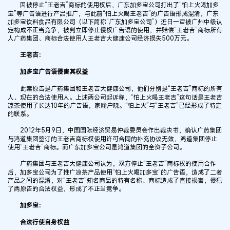
因被停止“王老吉”商标的使用权后，广东加多宝公司打出了“怕上火喝加多
宝”等广告语进行产品推广，与此前“怕上火喝王老吉”的广告语形成混淆，广东
加多宝饮料食品有限公司（以下简称“广东加多宝公司”）近日一审被广州中级认
定构成不正当竞争，被判立即停止侵权广告语的使用，并赔偿“王老吉”商标所有
人广药集团、商标合法使用人王老吉大健康公司经济损失500万元。
王老吉：
加多宝广告语侵害其权益
此案原告是广药集团和王老吉大健康公司，他们分别是“王老吉”商标的所有
人、现在的合法使用人。上述两公司起诉称，“怕上火喝王老吉”这句话是王老吉
凉茶使用了长达10年的广告语，家喻户晓。“怕上火”与“王老吉”已经形成了特定
的联系。
2012年5月9日，中国国际经济贸易仲裁委员会作出裁决书，确认广药集团
与鸿道集团签订的王老吉商标权使用许可合同的补充协议无效，鸿道集团停止
使用“王老吉”商标。而广东加多宝公司是鸿道集团的全资子公司。
广药集团与王老吉大健康公司认为，双方停止“王老吉”商标权的使用合作
后，加多宝公司为了推广凉茶产品使用“怕上火喝加多宝”的广告语，造成了二者
产品之间的混淆，对“王老吉”知名商品的特有名称、商标造成了直接损害，侵犯
了两原告的合法权益，形成了不正当竞争。
加多宝：
合法行使自身权益