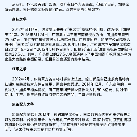
从商标、外包装再到广告语，双方在各个方面交战，但截至目前，加多宝
尚无胜绩。累计赔偿金额超过2亿元。双方主要的纠纷如下：
商标之争
2012年5月17日，鸿道集团失去了“王老吉”商标的使用权，改为使用“加多
宝”品牌。2016年6月24日，广药集团以王老吉商标侵权为由，向加多宝索赔
29.3亿元，案件在广东省高级人民法院开庭。广药集团称，加多宝公司能够合
法使用“王老吉”商标的最终期限截止2010年5月1日，广药请求判令加多宝赔偿
自2010年5月2日至2012年5月19日期间，因侵犯“王老吉”注册商标造成的经济
损失29.3亿。其中，广药提出的29.3亿金额还创下了中国知识产权领域迄今为
止最大索赔的金额纪录。但目前该案还没有终审结果。
红罐之争
2012年7月，纠纷双方各自将对手告上法庭，缘由都是自己凉茶商品特有
红罐包装装潢被对方擅自使用，两案并案受理。2014年12月，广东高院的一审
判决为：加多宝构成侵权，向广药集团赔偿经济损失人民币1.5亿元，同时停止
使用、生产、销售所有红罐凉茶包装的产品，二审维持原判。
凉茶配方之争
凉茶配方案始于2013年，彼时加多宝公司、王泽邦第五代玄孙王健仪先后
以发表声明、召开发布会、制作电视广告等多种形式，声称“独有的凉茶祖传秘
方和海外经营权仍归我家族所有”，“我将独有祖传秘方独家授给了加多宝集
团”、“从未传授王老吉秘方给广药集团”等。