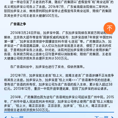
这一举动引发了王老吉的不满，随后广药集团以“虚假宣传”和“商业诋毁”的
名义将加多宝公司告上了法庭。2016年7月，广东省高级法院做出二审判决，
驳回加多宝上诉，维持原判即加多宝停止虚假宣传及商业诋毁，赔偿广药集团
及其全资子公司王老吉大健康500万元。
广告语之争
2014年3月24日开始，加多宝中国、广东加多宝陆续在其官方网站和其他
媒体，北京各大超市等宣传“国家权威机构发布：加多宝连续7年荣获‘中国饮料
第一罐’”、“加多宝凉茶荣获中国罐装饮料市场‘七连冠’”等。广药集团认为，加
多宝这一广告语混淆品牌，让人们以为加多宝就是王老吉，侵犯了王老吉的权
益，于是将加多宝告上法庭。针对此，法院判定加多宝需立即停止使用涉案广
告语；在其官方网站上连续七日刊登声明以消除影响；赔偿广药集团、王老吉
大健康公司经济损失及合理开支共计300万元。
在广告语纠纷中，加多宝也进行了反击，但依然落败。
2012年7月，加多宝就王老吉“怕上火，就喝王老吉”广告语涉嫌不正当竞争
将其告上法庭。加多宝认为，加多宝是“怕上火喝×××”广告语著作权的创造者，
享有该广告语的所有权，加多宝公司为该广告语的投入主体，累计投入超过38
亿元。2013年12月，重庆一中院开庭审理此案，驳回了加多宝的诉讼请求。
2014年，广药集团也因为这句广告语将加多宝公司起诉至广州中院。2015
年，广州市中级人民法院判决书判定，加多宝公司停止使用广告语“怕上火喝加
多宝”，“怕上火，喝正宗凉茶；正宗凉茶，加多宝”，“怕上火，喝正宗凉茶”。
并赔偿王老吉经济损失500万元。