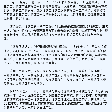
9月5日晚间，广药白云山（600332）发布公告称，广州医药集团、广州
王老吉大健康产业有限公司收到湖南省高级人民法院关于“10罐7罐”等虚假宣传
纠纷一案的二审判决书。武汉加多宝加多宝饮料有限公司二审败诉，被判赔偿
广药集团及王老吉大健康公司经济损失600万元，以及律师费、公证费等合理
维权费用约24万元。
该诉讼源于加多宝的一则广告语：“全国领先的红罐凉茶改名加多宝”。王老
吉认为“改名”相关的广告语严重损害了王老吉商标和商誉，构成不正当竞争，遂
在在长沙市中级人民法院起诉武汉加多宝饮料有限公司及其经销商与合作媒
体。
广药集团还认为，“全国销量领先的红罐凉茶——加多宝”、“中国每卖10罐
凉茶，7罐加多宝，怕上火，更多人喝加多宝，配方正宗当然更多人喝”或“加多
宝凉茶获准为国家级非物质文化遗产代表作”等王老吉使用的广告语，与客观事
实不符，并有违国家禁止性法律规定，同样属于虚假宣传，且直接贬低、损害
了原告的商标和商誉，构成不正当竞争。
该案一审判决后，原被告双方均提起了上诉，昨日广药公布的是此案的二
审判决结果。与一审裁定相比，判决书显示，湖南高院除了将被告武汉加多宝
应付的经济损失赔偿额从约900万元调整为600万元，保留了一审判决的大部
分裁定，仍判决加多宝方败诉。
在1997年至2000年，广药集团与香港鸿道集团先后两次签订了“王老吉”商
标许可使用合同，允许后者生产、销售王老吉的商标，直至2010年。后鸿道集
团将该商标授权子公司加多宝集团，加多宝借此推出红罐凉茶并大获成功。但
2012年后，广药集团收回商标所有权，推出自己的红罐产品。在从商业伙伴变
为竞争对手之后，双方纠纷由此产生。