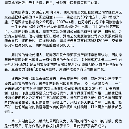
湖南地图出版社告上法庭。近日，长沙市中院开庭审理了此案。
据周剑锋说，大约在2001年4月，他和湖南艺文出版策划公司总经理周艺
文谈起已经定稿的《中国旅游金卡——一生必去的30个地方》，周非常感兴
趣，于是要求他将手稿交给周看。2007年4月，他无意间发现《中国旅游金卡
——一生必去的30个地方》已经由湖南地图出版社出版，并且发行到第三版
了，但湖南地图出版社、湖南艺文出版策划公司都未取得他的许可和授权，更
没有支付稿酬。他与湖南地图出版社、湖南艺文出版策划公司多次联系索要稿
酬未果后，遂向长沙中院提起诉讼，请求被告向其支付稿酬31200元、交通费
等其它损失600元、精神损害赔偿金5000元。
周剑锋的诉讼代理人、湖南万和联合律师事务所律师李志员认为，周剑锋
与被告湖南地图出版社从未有过直接的合作关系。《中国旅游金卡——一生必
去的30个地方》是周剑锋受湖南艺文出版策划公司邀请创作之前自行创作的作
品，且该书的“编著”上署名周剑锋，周剑锋依法享有该书的著作权。
被告出版该书事先未通知原告，更未获原告的授权，其出版行为已侵犯了
原告周剑锋的著作权。被告湖南地图出版社则表示，《中国旅游金卡——一生
必去的30个地方》是湖南艺文出版策划公司委托该社出版发行的，此书的策
划、组稿、印刷过程都是该公司进行操作，且作品属于编汇作品，出版社已经
按照约定向艺文公司支付了版税和印装费。虽然在版权记录中有包含周剑锋在
内的编著者署名，但其是否参与编辑工作、承担了多大的工作量，出版社一概
不知，他们所能做的就是尊重作者的署名权和支付稿酬，以上两点出版社都已
做到。
第三人湖南艺文出版策划公司则认为，当周剑锋写作这本书的时候，仍然
是公司职员，职务作品的著作权归属于单位，因此侵权事实不成立。