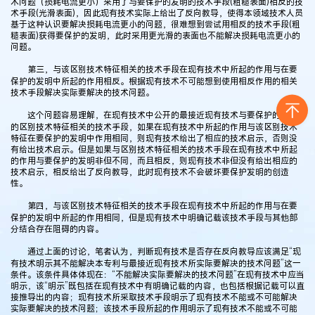
术问题（损耗电流更小）采用了与要保护的发明的技术手段(粗糙表面)相反的技
术手段(光滑表面)，因此现有技术实际上给出了反向教导，使得本领域技术人员
基于这种认识要解决损耗电流更小的问题，很难想到尝试用相反的技术手段(粗
糙表面)获得要保护的发明，此时采用更光滑的表面也不能解决损耗电流更小的
问题。
第三，与该区别技术特征相关的技术手段在现有技术中所起的作用与在要
保护的发明中所起的作用相反。根据现有技术不可能想到使用相反作用的相关
技术手段解决实际要解决的技术问题。
这个问题容易理解，在现有技术中公开的最接近现有技术与要保护的发明
的区别技术特征相关的技术手段，如果在现有技术中所起的作用与该区别技术
特征在要保护的发明中作用相同，则现有技术给出了相应的技术启示，否则没
有给出技术启示。但是如果与区别技术特征相关的技术手段在现有技术中所起
的作用与要保护的发明非但不同，而且相反，则现有技术非但没有给出相应的
技术启示，相反给出了反向教导，此时现有技术不会破坏要保护发明的创造
性。
第四，与该区别技术特征相关的技术手段在现有技术中所起的作用与在要
保护的发明中所起的作用相同，但是现有技术中明确记载该技术手段与其他部
分结合存在阻碍的内容。
通过上面的讨论，笔者认为，判断现有技术是否存在反向教导应该满足“现
有技术明示其不能解决本专利与最接近现有技术所实际要解决的技术问题”这一
条件。该条件具体体现在：“不能解决实际要解决的技术问题”在现有技术中应当
明示，该“明示”既包括在现有技术中有明确记载的内容，也包括根据记载可以直
接推导出的内容；现有技术所采取技术手段明示了现有技术不能或不可能解决
实际要解决的技术问题；该技术手段所起的作用明示了现有技术不能或不可能