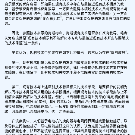
启示相反的反向启示，即如果在现有技术中存在与最接近现有技术相反的教
导，基于该反向启示或反向教导，一方面会阻碍本领域技术人员将现有技术与
最接近现有技术相结合，即阻断本领域技术人员将二者结合的动机；另一方面
将否定要保护的发明的“显而易见性”，并由此得出要保护的发明具有创造性的结
论。
因此，参照技术启示的判断标准，判断现有技术是否存在反向教导，笔者
认为应该满足“现有技术明示其不能解决本专利与最接近现有技术所实际要解决
的技术问题”这一条件。
笔者认为，现有技术中如果存在如下几种情形，通常认为存在“反向教导”。
第一，现有技术明确记载要保护的发明与最接近现有技术的区别技术特征
相关的技术手段不能用于最接近现有技术，或用于最接近现有技术方案存在技
术障碍。在此情况下，现有技术相关技术手段不能解决实际要解决的技术问
题。
第二，现有技术与上述区别技术特征相关的技术手段，与要保护的发明为
解决同样技术问题所采用的技术手段相反。根据现有技术的技术手段实际上不
能解决实际要解决的技术问题。例如，《专利审查指南》列举的“电动机的换向
器与电刷间粗糙界面”案例，我们通常认为，电动机的换向器与电刷间界面越光
滑接触越好，电流损耗也越小。一项发明将换向器表面制出一定粗糙度的细
纹，其结果是电流损耗更小，优于光滑表面。
在该案例中，人们基于电动机的换向器与电刷间界面越光滑接触越好，以
及导体之间接触越好，导电性能越好这样的认识，认为光滑的接触界面自然电
流的损耗也小，姑且不论该结论是否正确，但其结果是现有技术对要解决的技