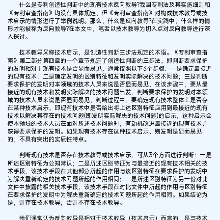
什么是专利创造性判断中的现有技术反向教导?我国专利法及其实施细则和
《专利审查指南》均没有具体规定，但《专利审查指南》对构成技术教导或技
术启示的情形进行了举例说明。那么，什么是反向教导?在实践中，什么样的情
形才能被称为反向教导?在本文中，笔者以技术教导为切入点对反向教导进行深
入探讨。
技术教导又称技术启示，是创造性判断三步法规定的术语。《专利审查指
南》第二部分第四章的一个章节规定了创造性判断的三步法，即判断要求保护
的发明相对于现有技术是否显而易见，通常按照以下3个步骤：一是确定最接近
的现有技术；二是确定发明的区别特征和发明实际解决的技术问题；三是判断
要求保护的发明对本领域的技术人员来说是否显而易见，在该步骤中，要从最
接近的现有技术和发明实际解决的技术问题出发，判断要求保护的发明对本领
域的技术人员来说是否显而易见，判断过程中，要确定现有技术整体上是否存
在某种技术启示，即现有技术中是否给出将上述区别特征应用到最接近的现有
技术以解决其存在的技术问题(即发明实际解决的技术问题)的启示，这种启示会
使本领域的技术人员在面对所述技术问题时，有动机改进最接近的现有技术并
获得要求保护的发明。如果现有技术存在这种技术启示，则发明是显而易见
的，不具有突出的实质性特点。
判断现有技术是否存在技术教导或技术启示，可从3个方面进行判断：一是
所述区别特征为公知常识；二是所述区别特征为与最接近的现有技术相关的技
术手段，该技术手段在其他部分所起的作用与该区别特征在要求保护的发明中
为解决重新确定的技术问题所起的作用相同；三是所述区别特征为另一份对比
文件中披露的相关技术手段，该技术手段在对比文件中所起的作用与区别特征
在要求保护的发明中为解决重新确定的技术问题所起的作用相同。如果结论为
是，则存在技术教导；否则不存在技术教导。
我们通常认为反向教导是相对于技术教导（技术启示）而言的，是与技术