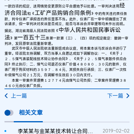
经
一款四项的规定，适用情势变更原则公平合理地予以处理。一审判决适用
济合同法
工矿产品购销合同条例
和《
》中的有关违约责任条
款，判令仪表厂承担违约责任显系不当。此外，仪表厂在一审中明确提出了反
诉请求，但一审判决对反诉是否成立，能否与本诉合并审理等均未作出说明。
中华人民共和国民事诉讼
据此，湖北省高级人民法院依照《
法
一百五十三
》第
条第一款第（三）、（四）项的规定裁定：撤销一审
判决，发回原审法院重新审理。
武汉市中级人民法院依法重新组成合议庭，将本案本诉与反诉合并进行了
重审。经该院主持调解，双方当事人自愿达成如下调解协议：一、《关于Ｊ
２．５煤气表装配线技术转让协作合同》、《关于Ｊ２．５煤气表散件供应合
同》终止执行；二、煤气公司退还仪表厂价值４８０８０．３０元的散件，仪
表厂用于购买材料的３５９７．８４元，其损失自行承担；三、仪表厂一次性
补偿煤气公司２１万元，在调解书生效后３０日内支付。
本案一审案件受理费１２７７４元由煤气公司负担；二审案件受理费３８
４６０元由仪表厂负担。
上一篇
下一篇
相关文章
李某某与金某某技术转让合同纠纷案
2019-02-02