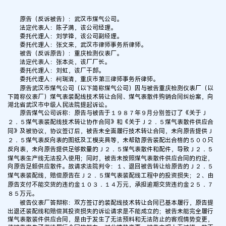
原告（反诉被告）：武汉市煤气公司。
法定代表人：陈子满，该公司经理。
委托代理人：刘学锋，该公司副经理。
委托代理人：张文来，武汉市律师事务所律师。
被告（反诉原告）：重庆检测仪表厂。
法定代表人：张本炎，该厂厂长。
委托代理人：刘虹，该厂干部。
委托代理人：柯瑞清，重庆市第三律师事务所律师。
原告武汉市煤气公司（以下简称煤气公司）因与被告重庆检测仪表厂（以
下简称仪表厂）煤气表装配线技术转让合同、煤气表散件购销合同纠纷案，向
湖北省武汉市中级人民法院提起诉讼。
原告煤气公司诉称：原告与被告于１９８７年９月分别签订了《关于Ｊ
２．５煤气表装配线技术转让协作合同》和《关于Ｊ２．５煤气表散件供应合
同》及被协议，协议签订后，被告未全面履行技术转让合同，未向原告提供Ｊ
２．５煤气表反向表的图纸及工模夹具等，未帮助原告装配出合格的５００只
反向表，未向原告提供足够数量的Ｊ２．５煤气表散件和配件，导致Ｊ２．５
煤气表生产线无法投入使用；同时，被告未按照煤气表散件供应合同的约定，
向原告足额供应散件。故请求法院判令：１、退回被告转让给原告的Ｊ２．５
煤气表装配线，赔偿原告在Ｊ２．５煤气表装配线工程中的投资损失；２、由
原告支付不能交货的违约金１０３．１４万元，承担逾期交货违约金２５．７
８５万元。
被告仪表厂答辩称：双方签订的装配线技术转让合同已基本履行，原告提
出退还装配线和赔偿其投资损失的诉讼请求是不能成立的；被告未能完全履行
煤气表散装件供应合同，是由于发生了无法预料和无法防止的客观情势变更，