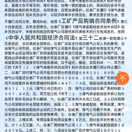
装配线技术转让协作合同》和补充协议，《煤气表散件供应合同》和补充协
议，是建立在平等互利、等价有偿、协商一致的基础上的，其合同内容并不违
反国家政策的有关规定，合同有效，应受法律保护。仪表厂在履行《煤气表散
件供应合同》和补充协议中，以经济改革中价格变化，要求变更价格为由，拒
工矿产品购销合同条例
不履行合同义务，酿成纠纷，依照《
》第三
十四条规定，应负全部责任。仪表厂在履行《煤气表装配线技术协作合同》和
补充协议中，未按合同规定向煤气公司提供反向表技术的行为构成违约，依照
中华人民共和国经济合同法
三十二
《
》第
条第一款和第三十
五条规定，亦应承担全部责任。仪表厂实际支付培训煤气公司人员的费用，应
由煤气公司负担。仪表厂供给煤气公司散件系仪表厂引进的专有技术生产的，
其散件必须运用仪表厂所供装配线及技术进行组装，其散件应为专用产品；装
配线必须依赖仪表厂所供散件而发生效益，仪表厂拒不供给煤气公司散件而造
成装配线没有继续存在的物质基础，应予返还。据此，该院判决：一、双方签
订的《关于Ｊ２．５煤气表散件供应合同》和补充协议未履行部分终止履行；
二、仪表厂偿付煤气公司不能交货部分的违约金６８８２３１．８９元；三、
煤气公司退还仪表厂不合格散件计价４７８６８．２８元，仪表厂负担煤气公
司不合格散件拆表的原辅材料损失１８４７．７４元，错发站所造成的运费损
失５７１．１２元（煤气公司已拒付）；四、煤气公司付给仪表厂购材料款３
５９７．８４元；五、双方签订的《关于Ｊ２．５煤气表装配线技术转让协作
合同》和补充协议予以解除；六、仪表厂在本判决生效之日起，３０日内到煤
气公司领取所供全部技术资料，拆除Ｊ２．５煤气表装配线，费用自理，煤气
公司提供拆除装配线所必须的工作条件。如逾期，煤气公司概不负责，仪表厂
应支付该装配线的实际保管等费用；七、仪表厂退还煤气公司图纸及资料费５
０万元，工模夹具、专用设备及检测设备费１９万元，部分技术协作费５万
元，计７４万元整；八、仪表厂赔偿煤气公司Ｊ２．５煤气表装配线损失１８
４４７８元。上述二、四、七、八项合计仪表厂应付煤气公司１６０９１１