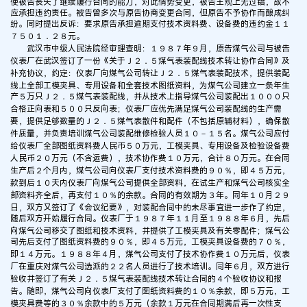
使被告丧失了继续履行合同的能力，对此情势变更，被告主观上无过错，故不
应承担违约责任。被告曾多次与原告协商变更合同，但原告不予协作而酿成纠
纷。同时提出反诉：要求原告承担逾期支付技术资料费、设备费的违约金１１
７５０１．２８元。
武汉市中级人民法院经审理查明：１９８７年９月，原告煤气公司与被告
仪表厂在武汉签订了一份《关于Ｊ２．５煤气表装配线技术转让协作合同》及
补充协议，约定：仪表厂向煤气公司转让Ｊ２．５煤气表装配技术，提供装配
线上全部工模夹具、专用设备和全套技术图纸资料，为煤气公司建立一条年生
产５万只Ｊ２．５煤气表装配线，并从技术上指导煤气公司装配出１０００只
合格正向表和５００只反向表；仪表厂应优先满足煤气公司装配线的生产需
要，提供足够数量的Ｊ２．５煤气表散件和配件（不包括原辅材料），确保散
件质量，并负责培训煤气公司装配维修检验人员１０－１５名。煤气公司应付
给仪表厂全部图纸资料费人民币５０万元，工模夹具、专用设备及检验设备费
人民币２０万元（不含运费），技术协作费１０万元，合计８０万元。在合同
生产后２个月内，煤气公司向仪表厂支付技术资料费的９０％，即４５万元，
款到后１０天内仪表厂向煤气公司提供全部资料，在试生产和煤气公司核实全
部资料齐全后，再支付１０％的余款。合同的有效期为３年。同年１０月２９
日，双方又签订了《会议纪要》，对装配合同中的未尽事宜进一步作了约定，
随后双方开始履行合同。仪表厂于１９８７年１１月至１９８８年６月，先后
向煤气公司移交了图纸和技术资料，并提供了工模夹具及有关零配件；煤气公
司先后支付了图纸资料费的９０％，即４５万元，工模夹具设备费的７０％，
即１４万元。１９８８年４月，煤气公司支付了技术协作费１０万元后，仪表
厂在重庆对煤气公司选派的２２名人员进行了技术培训。同年６月，双方进行
验收并签订了有关Ｊ２．５煤气表装配线技术转让合同的４个验收协议和报
告。随即，煤气公司向仪表厂支付了图纸资料费的１０％余款，即５万元，工
模夹具费等的３０％余款中的５万元（余款１万元在合同期满后再一次性支