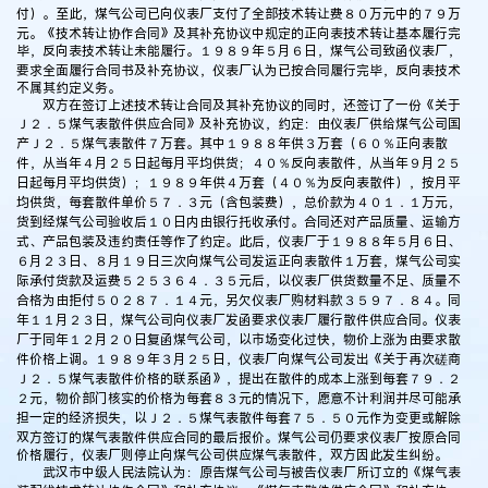
付）。至此，煤气公司已向仪表厂支付了全部技术转让费８０万元中的７９万
元。《技术转让协作合同》及其补充协议中规定的正向表技术转让基本履行完
毕，反向表技术转让未能履行。１９８９年５月６日，煤气公司致函仪表厂，
要求全面履行合同书及补充协议，仪表厂认为已按合同履行完毕，反向表技术
不属其约定义务。
双方在签订上述技术转让合同及其补充协议的同时，还签订了一份《关于
Ｊ２．５煤气表散件供应合同》及补充协议，约定：由仪表厂供给煤气公司国
产Ｊ２．５煤气表散件７万套。其中１９８８年供３万套（６０％正向表散
件，从当年４月２５日起每月平均供货；４０％反向表散件，从当年９月２５
日起每月平均供货）；１９８９年供４万套（４０％为反向表散件），按月平
均供货，每套散件单价５７．３元（含包装费），总价款为４０１．１万元，
货到经煤气公司验收后１０日内由银行托收承付。合同还对产品质量、运输方
式、产品包装及违约责任等作了约定。此后，仪表厂于１９８８年５月６日、
６月２３日、８月１９日三次向煤气公司发运正向表散件１万套，煤气公司实
际承付货款及运费５２５３６４．３５元后，以仪表厂供货数量不足、质量不
合格为由拒付５０２８７．１４元，另欠仪表厂购材料款３５９７．８４。同
年１１月２３日，煤气公司向仪表厂发函要求仪表厂履行散件供应合同。仪表
厂于同年１２月２０日复函煤气公司，以市场变化过快，物价上涨为由要求散
件价格上调。１９８９年３月２５日，仪表厂向煤气公司发出《关于再次磋商
Ｊ２．５煤气表散件价格的联系函》，提出在散件的成本上涨到每套７９．２
２元，物价部门核实的价格为每套８３元的情况下，愿意不计利润并尽可能承
担一定的经济损失，以Ｊ２．５煤气表散件每套７５．５０元作为变更或解除
双方签订的煤气表散件供应合同的最后报价。煤气公司仍要求仪表厂按原合同
价格履行，仪表厂则停止向煤气公司供应煤气表散件，双方因此发生纠纷。
武汉市中级人民法院认为：原告煤气公司与被告仪表厂所订立的《煤气表