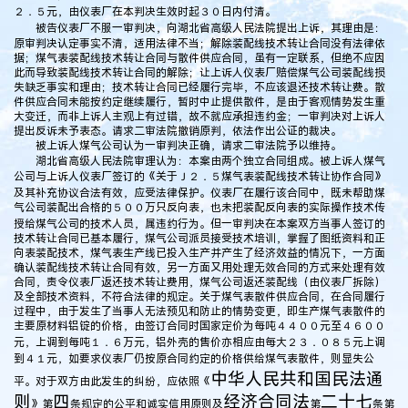
２．５元，由仪表厂在本判决生效时起３０日内付清。
被告仪表厂不服一审判决，向湖北省高级人民法院提出上诉，其理由是：
原审判决认定事实不清，适用法律不当；解除装配线技术转让合同没有法律依
据；煤气表装配线技术转让合同与散件供应合同，虽有一定联系，但绝不应因
此而导致装配线技术转让合同的解除；让上诉人仪表厂赔偿煤气公司装配线损
失缺乏事实和理由；技术转让合同已经履行完毕，不应该退还技术转让费。散
件供应合同未能按约定继续履行，暂时中止提供散件，是由于客观情势发生重
大变迁，而非上诉人主观上有过错，故不就应承担违约金；一审判决对上诉人
提出反诉未予表态。请求二审法院撤销原判，依法作出公证的裁决。
被上诉人煤气公司认为一审判决正确，请求二审法院予以维持。
湖北省高级人民法院审理认为：本案由两个独立合同组成。被上诉人煤气
公司与上诉人仪表厂签订的《关于Ｊ２．５煤气表装配线技术转让协作合同》
及其补充协议合法有效，应受法律保护。仪表厂在履行该合同中，既未帮助煤
气公司装配出合格的５００万只反向表，也未把装配反向表的实际操作技术传
授给煤气公司的技术人员，属违约行为。但一审判决在本案双方当事人签订的
技术转让合同已基本履行，煤气公司派员接受技术培训，掌握了图纸资料和正
向表装配技术，煤气表生产线已投入生产并产生了经济效益的情况下，一方面
确认装配线技术转让合同有效，另一方面又用处理无效合同的方式来处理有效
合同，责令仪表厂返还技术转让费用，煤气公司返还装配线（由仪表厂拆除）
及全部技术资料，不符合法律的规定。关于煤气表散件供应合同，在合同履行
过程中，由于发生了当事人无法预见和防止的情势变更，即生产煤气表散件的
主要原材料铝锭的价格，由签订合同时国家定价为每吨４４００元至４６００
元，上调到每吨１．６万元，铝外壳的售价亦相应由每大２３．０８５元上调
到４１元，如要求仪表厂仍按原合同约定的价格供给煤气表散件，则显失公
中华人民共和国民法通
平。对于双方由此发生的纠纷，应依照《
则
四
经济合同法
二十七
》第
条规定的公平和诚实信用原则及
第
条第