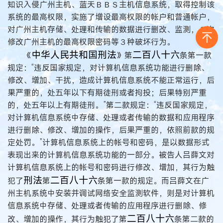
知识入侵广州主机、蓝天ＢＢＳ主机信息系统，取得控制该
系统的最高权限，实施了增设最高权限的帐户和普通帐户，
对广州主机存储、处理和传输的数据进行删改、监测，３次
修改广州主机的最高权限密码等３种破坏行为。
中华人民共和国刑法
二百八十六
《
》第
条第一款
规定：“违反国家规定，对计算机信息系统功能进行删除、
修改、增加、干扰，造成计算机信息系统不能正常运行，后
果严重的，处五年以下有期徒刑或者拘投；后果特别严重
的，处五年以上有期徒刑。”第二款规定：“违反国家规定，
对计算机信息系统中存储、处理或者传输的数据和应用程序
进行删除、修改、增加的操作，后果严重的，依照前款的规
定处罚。”计算机信息系统上的帐号和密码，是以数据形式
表现出来的计算机信息系统功能的一部分。被告人吕薛文对
计算机信息系统上的帐号和密码进行修改、增加，其行为触
刑法
二百八十六
犯了
第
条第一款的规定。而吕薛文在广
州主机系统中安装并调试网络安全监测软件，则是对计算机
信息系统中存储、处理或者传输的应用程序进行删除、修
二百八十六
改、增加的操作，其行为触犯了第
条第二款的