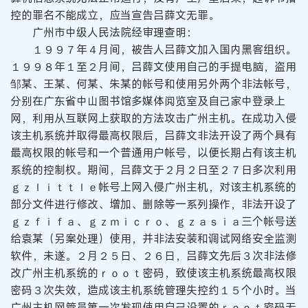
控的罪名不能成立，应当宣告吕薛文无罪。
广州市中级人民法院经审理查明：
１９９７年４月间，被告人吕薛文加入国内黑客组织。
１９９８年１至２月间，吕薛文使用自己的手提电脑，盗用
邹某、王某、何某、朱某的帐号和使用另外两个非法帐号，
分别在广东省中山图书馆多媒体阅览室及自己家中登录上
网，利用从互联网上获取的方法攻击广州主机。在成功入侵
该主机系统并取得最高权限后，吕薛文非法开设了两个具有
最高权限的帐号和一个普通用户帐号，以便长期占有该主机
系统的控制权。期间，吕薛文于２月２日至２７日多次利用
ｇｚｌｉｔｔｌｅ帐号上网入侵广州主机，对该主机系统的
部分文件进行修改、增加、删除等一系列操作，非法开设了
ｇｚｆｉｆａ、ｇｚｍｉｃｒｏ、ｇｚａｓｉａ三个帐号送
给袁某（另案处理）使用，并非法安装和调试网络安全监测
软件，未遂。２月２５日、２６日，吕薛文先后３次非法修
改广州主机系统的ｒｏｏｔ密码，致使该主机系统最高权限
密码３次失效，造成该主机系统管理失控约１５个小时。当
广州主机网管员第一次发现使用自己设置的ｒｏｏｔ密码无