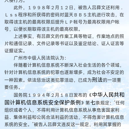
入侵行为。
此外，１９９８年２月１２日，被告人吕薛文还利用．
Ｌｓｓ程序和所获得的密码对蓝天ＢＢＳ主机进行攻击，在
取得该主机的最高权限后提升ＬＰ帐号为最高权限用户帐
号，以便长期取得该主机的最高权限。
上述事实，有吕薛文的作案工具等物证，作案地点的照
片和通信记录、文件记录等书证以及鉴定结论、证人证言等
证据证实。
广州市中级人民法院认为：
伴随着计算机信息系统不断深入社会生活的各个领域，
针对计算机信息系统的犯罪也逐渐增多，成为社会不安定的
刑法
一种因素。依法惩治这类犯罪活动，已成为
的一项重
要任务。
中华人民共和
国务院１９９４年２月１８日发布的《
国计算机信息系统安全保护条例
七
》第
条规定：“任何
组织或者个人，不得利用计算机信息系统从事危害国家利
益、集体利益和公民合法利益的活动，不得危害计算机信息
系统的安全。”被告人吕薛文违反这一规定，利用其掌握的