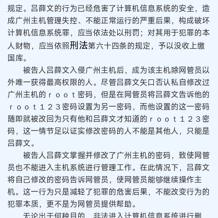
规定。吕薛文的行为已经危害了计算机信息系统的安全，造
成广州主机管理失控、不能正常运行的严重后果，构成破坏
计算机信息系统罪，应当依法处以刑罚；对其用于犯罪的本
刑法
人财物，应当依照
第六十四条的规定，予以没收上缴
国库。
被告人吕薛文入侵广州主机后，成为该主机除网管员以
外唯一获得最高权限的人。尽管吕薛文矢口否认私自修改过
广州主机的ｒｏｏｔ密码，但是在网管员将吕薛文告诉他的
ｒｏｏｔ１２３密码设置为另一密码，而他设置的这一密码
随即就被改回为只有他和吕薛文才知道的ｒｏｏｔ１２３密
码，这一情节足以证实修改密码的人不能是其他人，只能是
吕薛文。
被告人吕薛文掌握并修改了广州主机的密码，致使网管
员也不能进入主机系统进行管理工作。在此情况下，吕薛文
将自己修改的密码告诉网管员，使网管员能够继续操作主
机。这一行为只是减轻了犯罪的危害后果，不能改变行为的
犯罪本质，更不是为网管员提供帮助。
无论出于何种目的，非法进入计算机信息系统进行删