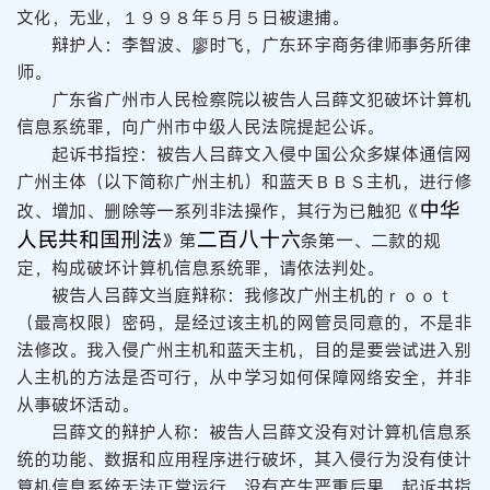
文化，无业，１９９８年５月５日被逮捕。
辩护人：李智波、廖时飞，广东环宇商务律师事务所律
师。
广东省广州市人民检察院以被告人吕薛文犯破坏计算机
信息系统罪，向广州市中级人民法院提起公诉。
起诉书指控：被告人吕薛文入侵中国公众多媒体通信网
广州主体（以下简称广州主机）和蓝天ＢＢＳ主机，进行修
中华
改、增加、删除等一系列非法操作，其行为已触犯《
人民共和国刑法
二百八十六
》第
条第一、二款的规
定，构成破坏计算机信息系统罪，请依法判处。
被告人吕薛文当庭辩称：我修改广州主机的ｒｏｏｔ
（最高权限）密码，是经过该主机的网管员同意的，不是非
法修改。我入侵广州主机和蓝天主机，目的是要尝试进入别
人主机的方法是否可行，从中学习如何保障网络安全，并非
从事破坏活动。
吕薛文的辩护人称：被告人吕薛文没有对计算机信息系
统的功能、数据和应用程序进行破坏，其入侵行为没有使计
算机信息系统无法正常运行，没有产生严重后果，起诉书指