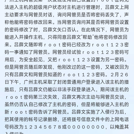
法进入主机的超级用户状态对主机进行管理时，吕薛文上网
主动要求与网管员对话，询问网管员是否将密码丢失了，声
称他能将密码修改回来。当网管员询问其是否将网管员设置
的密码修改了时，吕薛文矢口否认。在此情况下，网管员为
能进入并操作主机，只得同意吕薛文“帮助”他将密码修改回
来。吕薛文随即将ｒｏｏｔ密码已经改为ｒｏｏｔ１２３密
码一事通知了网管员。网管员经试验ｒｏｏｔ１２３密码可
用后，为安全起见，又把ｒｏｏｔ１２３设置为另一密码。
但是网管员随后即发现，他刚改过的这一密码，又被改回为
只有吕薛文和网管员知道的ｒｏｏｔ１２３密码。２月２６
日下午，广州主机采取了封闭普通用户登录进入该主机的措
施后，只有吕薛文仍能以非法手段登录进入，期间该主机的
ｒｏｏｔ密码第三次失效，吕薛文再次主动与网管员交谈，
虽然仍否认自己修改了主机的密码，但是将能够进入主机的
新ｒｏｏｔ密码告诉了网管员。吕薛文实施了入侵行为后，
把其使用的帐号记录删除，还将拨号信息文件中的上网电话
号码改为１２３４５６７８或００００００００，以掩盖其