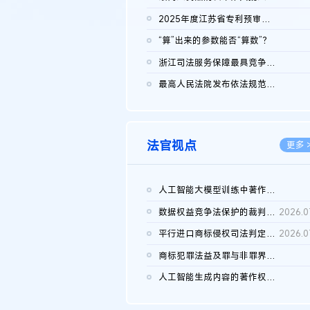
2026.0
2025年度江苏省专利预审典型案例
2026.0
“算”出来的参数能否“算数”？
2026.0
浙江司法服务保障最具竞争力营商环境建设典型案例（第二批）含侵...
2026.0
最高人民法院发布依法规范平台经营、保护消费者合法权益典型案例...
2026.0
法官视点
更多 
人工智能大模型训练中著作权的合理使用
2026.0
数据权益竞争法保护的裁判路径构建
2026.0
平行进口商标侵权司法判定规则的困境与纾解
2026.0
商标犯罪法益及罪与非罪界限研究
2026.0
人工智能生成内容的著作权司法认定：演进逻辑、现实困境与规则建...
2026.0