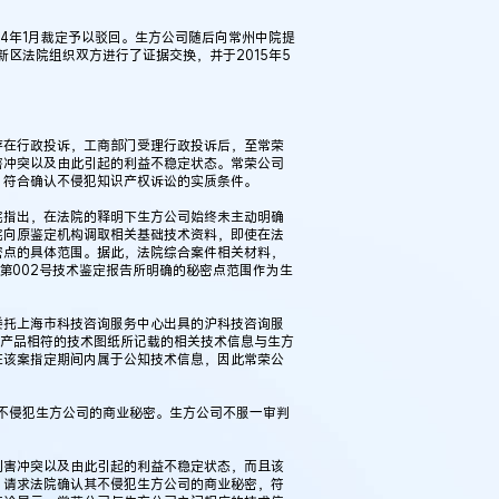
4年1月裁定予以驳回。生方公司随后向常州中院提
新区法院组织双方进行了证据交换，并于2015年5
存在行政投诉，工商部门受理行政投诉后，至常荣
害冲突以及由此引起的利益不稳定状态。常荣公司
，符合确认不侵犯知识产权诉讼的实质条件。
院指出，在法院的释明下生方公司始终未主动明确
院向原鉴定机构调取相关基础技术资料，即使在法
密点的具体范围。据此，法院综合案件相关材料，
第002号技术鉴定报告所明确的秘密点范围作为生
委托上海市科技咨询服务中心出具的沪科技咨询服
鉴产品相符的技术图纸所记载的相关技术信息与生方
在该案指定期间内属于公知技术信息，因此常荣公
司不侵犯生方公司的商业秘密。生方公司不服一审判
利害冲突以及由此引起的利益不稳定状态，而且该
，请求法院确认其不侵犯生方公司的商业秘密，符