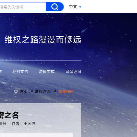
中文
维权之路漫漫而修远
态
裁判文书
法律宝库
网站地图
>
>
首页
维权之路
商业秘密
密之名
权报
作者：王国浩