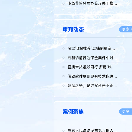
2026.0
市场监管总局办公厅关于推广第一批全国商业秘密保护创新试点典型...
2026.0
审判动态
更多 
淘宝“B站推荐”店铺刷量案维持原判，两被告连带赔偿150万元
2026.0
专利诉前行为保全案件中对仿制药申请人曾作出三类声明的考量及违...
2026.0
直播带货诋毁同行 所谓“临场发挥”不免责
2026.0
借助软件复现现有技术以确认相关参数特征是否被公开
2026.0
键盘之争，是维权还是不正当竞争？
2026.0
案例聚焦
更多 
最高人民法院发布第六批人民法院种业知识产权司法保护典型案例 含...