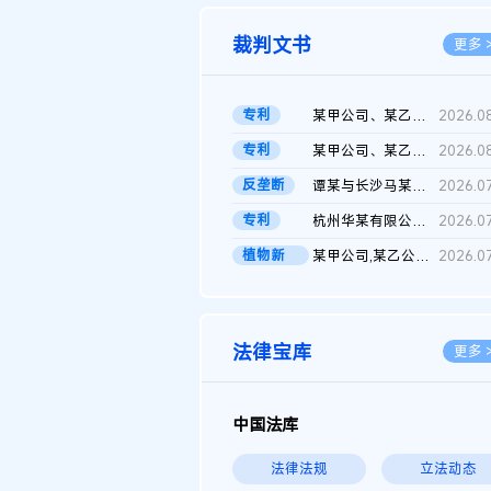
裁判文书
更多 
专利
某甲公司、某乙公司、某丙公司申请诉前行为保全复议裁定书
2026.0
专利
某甲公司、某乙公司、官某与某丙公司专利申请权权属纠纷 二审判决...
2026.0
反垄断
谭某与长沙马某堆农产品股份有限公司滥用市场支配地位纠纷二审裁...
2026.0
专利
杭州华某有限公司与菲某有限公司侵害发明专利权纠纷
2026.0
植物新
某甲公司,某乙公司,某门市部,某丙公司植物新品种临时保护期使用费...
2026.0
品..
法律宝库
更多 
中国法库
法律法规
立法动态