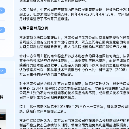
请求法院确认其不侵犯生方公司的商业秘密。
记者了解到，生方公司在答辩期内向法院提出管辖异议，但被法院于201
>
起上诉，但亦未能获得法院支持。同年4月及2015年4月与5月，常州高
月对该案进行了不公开开庭审理。
对簿公堂 终见分晓
>
常州高新区法院经审理认为，常荣公司与生方公司因商业秘密侵权问题
公司提交该案诉讼时尚未作出行政裁决，双方之间存在因商业秘密的利
为避免其利益可能遭致损害，向人民法院提起确认不侵犯知识产权之诉
>
针对生方公司主张的商业秘密所涉技术秘密点的具体范围如何确定，法
其主张的技术秘密点的具体范围，且未提交相应技术资料，而是申请法
院委托的技术鉴定过程中，在鉴定人员的询问下亦未明确其主张技术秘
>
认为该案应当以中国科学技术咨询服务中心作出的中科咨鉴字（2008）
>>
方公司主张的秘密点范围予以固定。
对于常荣公司是否侵犯生方公司商业秘密，法院经审理认为，根据法院
>
务中心（2014）鉴字第32号技术鉴定意见显示，常荣公司提供的与送
公司所主张的不为公众所知悉的技术信息或者不同，或者相关技术信息
科
司并不侵犯生方公司相关的技术信息。
综上，常州高新区法院于2015年5月29日作出一审判决，确认常荣公
>
决，随后向常州中院提起上诉。
常州中院经审理认为，生方公司与常荣公司存在因是否侵犯商业秘密的
利益不稳定状态已存续较长时间，常荣公司为避免其利益可能遭致损害
>