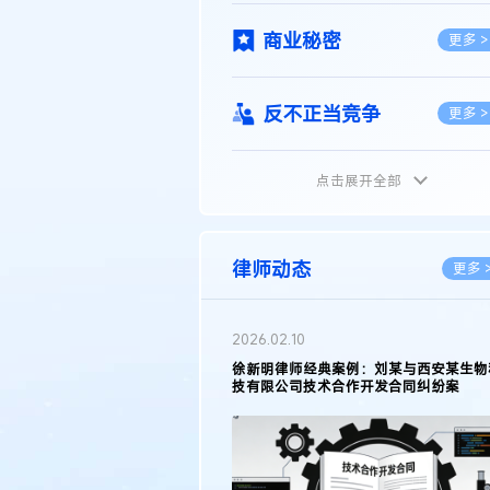
商业秘密
更多 >
反不正当竞争
更多 >
点击展开全部
植物新品种
更多 >
地理标志
更多 >
律师动态
更多 
集成电路布图设计
更多 >
2026.02.10
权律师徐新明接受《中国经营
徐新明律师经典案例：刘某与西安某生物
技术革新下知识产权保护面临新
技有限公司技术合作开发合同纠纷案
技术合同
策略
更多 >
传统文化
更多 >