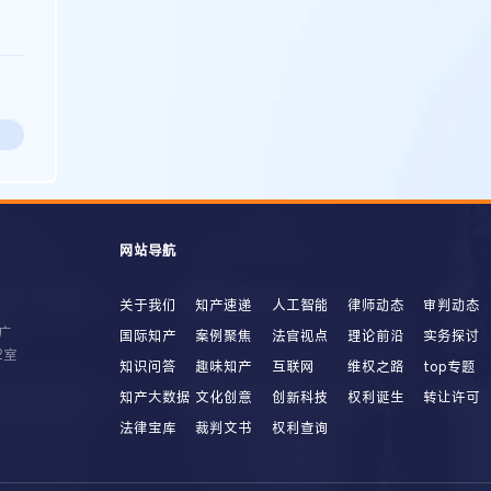
网站导航
关于我们
知产速递
人工智能
律师动态
审判动态
广
国际知产
案例聚焦
法官视点
理论前沿
实务探讨
2室
知识问答
趣味知产
互联网
维权之路
top专题
知产大数据
文化创意
创新科技
权利诞生
转让许可
法律宝库
裁判文书
权利查询