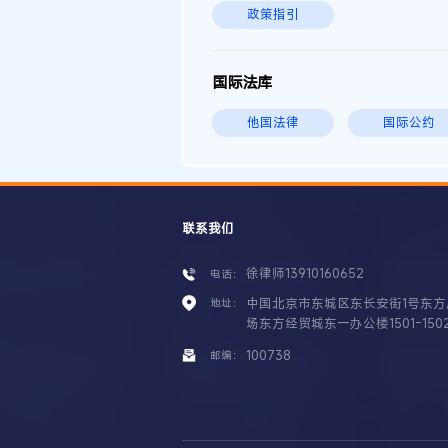
政策指引
国际法库
他国法律
国际公约
联系我们
徐律师13910160652
电话：
中国北京市东城区东长安街1号东方
地址：
场东方经贸城东一办公楼1501-150
100738
邮编：