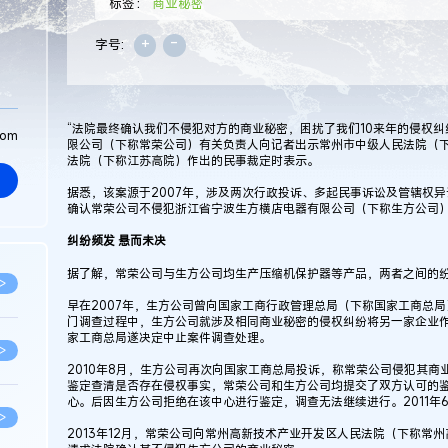
标签：
商业秘密
+
-
字号:
“法院最终确认我们不侵犯对方的商业秘密，困扰了我们10来年的侵权
com
限公司（下称常荣公司）有关负责人向记者出示常州市中级人民法院（
法院（下称江苏高院）作出的民事裁定时表示。
据悉，该案源于2007年，涉及两次行政投诉、多起民事诉讼及管辖权
确认常荣公司不侵犯浙江省宁波生方横店电器有限公司（下称生方公司
纠纷频发 悬而未决
据了解，常荣公司与生方公司均生产压缩机保护器等产品，两者之间的
>
早在2007年，生方公司曾向国家工商行政管理总局（下称国家工商总
门调查过程中，生方公司就涉及相同商业秘密的侵权纠纷将另一家企业
家工商总局遂决定中止案件调查处理。
>
2010年8月，生方公司再次向国家工商总局投诉，称常荣公司侵犯其
鉴定查清是否存在侵权事实，常荣公司和生方公司均提交了双方认可的
心。后因生方公司拒绝在该中心进行鉴定，调查无法继续进行。2011年
>
2013年12月，常荣公司向常州高新技术产业开发区人民法院（下称常