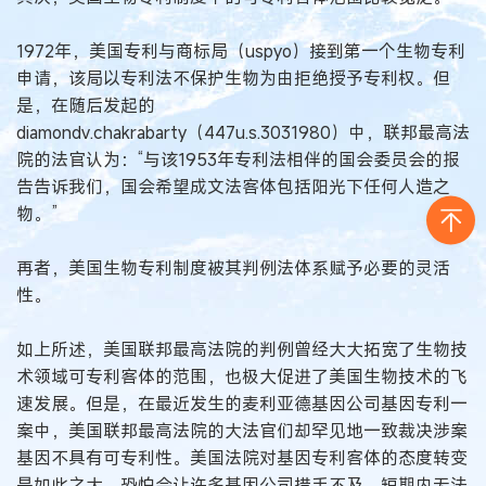
1972年，美国专利与商标局（uspyo）接到第一个生物专利
申请，该局以专利法不保护生物为由拒绝授予专利权。但
是，在随后发起的
diamondv.chakrabarty（447u.s.3031980）中，联邦最高法
院的法官认为：“与该1953年专利法相伴的国会委员会的报
告告诉我们，国会希望成文法客体包括阳光下任何人造之
物。”
再者，美国生物专利制度被其判例法体系赋予必要的灵活
性。
如上所述，美国联邦最高法院的判例曾经大大拓宽了生物技
术领域可专利客体的范围，也极大促进了美国生物技术的飞
速发展。但是，在最近发生的麦利亚德基因公司基因专利一
案中，美国联邦最高法院的大法官们却罕见地一致裁决涉案
基因不具有可专利性。美国法院对基因专利客体的态度转变
是如此之大，恐怕会让许多基因公司措手不及，短期内无法