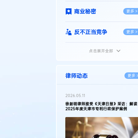
商业秘密
更多 >
反不正当竞争
更多 >
点击展开全部
植物新品种
更多 >
地理标志
更多 >
律师动态
更多 
集成电路布图设计
更多 >
2026.05.11
徐新明律师接受《天津日报》采访：解读
2025年度天津市专利行政保护案例
技术合同
更多 >
传统文化
更多 >