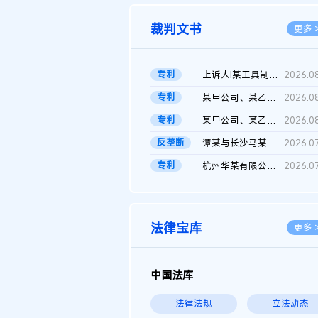
裁判文书
更多 
专利
上诉人I某工具制品有限公司与被上诉人程某及一审被告中华人民共和...
2026.0
专利
某甲公司、某乙公司、某丙公司申请诉前行为保全复议裁定书
2026.0
专利
某甲公司、某乙公司、官某与某丙公司专利申请权权属纠纷 二审判决...
2026.0
反垄断
谭某与长沙马某堆农产品股份有限公司滥用市场支配地位纠纷二审裁...
2026.0
专利
杭州华某有限公司与菲某有限公司侵害发明专利权纠纷
2026.0
法律宝库
更多 
中国法库
法律法规
立法动态