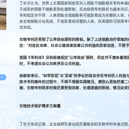
丁长才认为，世界上主要国家和地区对人胚胎干细胞相关专利申请
于成形的胚胎干细胞受到伦理限制，无法获得专利授权为基本共识
专利规定亦不同：人类胚胎全能细胞有可能发育成为完整的人体，
由全能细胞分化而成，不能发育成完整的人体，在英国则可获得专
式实现。
生物专利还受到了公序良俗原则的限制。除了上述细胞治疗领域的
定：“对违反法律、社会公德或者妨害公共利益的发明创造，不授予
美国《专利法》没有明确规定“公序良俗”原则，但这并不意味着美
时，不考虑社会公共秩序及公共利益。
徐新明表示，“科学发现”与“发明”的争论的背后存在专利权人利
>>
技术专利案件的过程中，不得不根据本国情况，费劲心思地把握二
衡，生物专利很多时候还要受到宗教、伦理道德的限制，情况会变
8.07
生物技术保护需多方衡量
5.14
5.08
丁长才告诉记者，企业或研究者也经历着复杂的生物专利申请过程