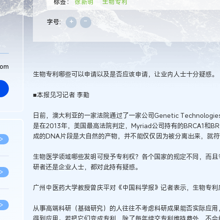
标签：
徐新明
生物专利
+
-
字号:
com
生物专利哪些可以申请以及是否应该申请，让业内人士十分疑惑。
■本报见习记者 李勤
日前，澳大利亚的一家法院通过了一家公司Genetic Technologies
是在2013年，美国最高法院判定，Myriad公司持有的BRCA1和
成的DNA片段是大自然的产物，并不能仅仅因为被分离出来，就
>
生物医学领域哪些发明可授予专利权？各个国家的规定不同，而且
研者还是企业人士，都对此持有疑惑。
>
广州中医药大学教授曾庆平对《中国科学报》记者表示，生物专利
>
从事高端科研（基础研究）的人往往不考虑科研成果能否实际应用
得到应用。若把它们变成专利，除了每年续交专利维持费外，不会