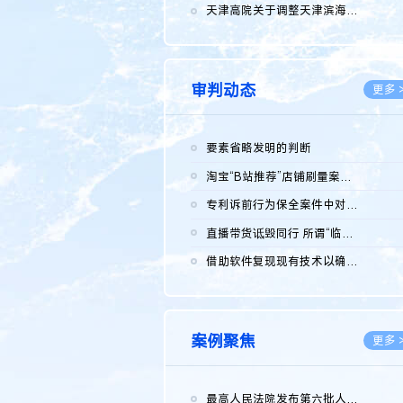
2026.0
天津高院关于调整天津滨海高新技术产业开发区华苑科技园一审普通...
2026.0
审判动态
更多 
要素省略发明的判断
2026.0
淘宝“B站推荐”店铺刷量案维持原判，两被告连带赔偿150万元
2026.0
专利诉前行为保全案件中对仿制药申请人曾作出三类声明的考量及违...
2026.0
直播带货诋毁同行 所谓“临场发挥”不免责
2026.0
借助软件复现现有技术以确认相关参数特征是否被公开
2026.0
案例聚焦
更多 
最高人民法院发布第六批人民法院种业知识产权司法保护典型案例 含...