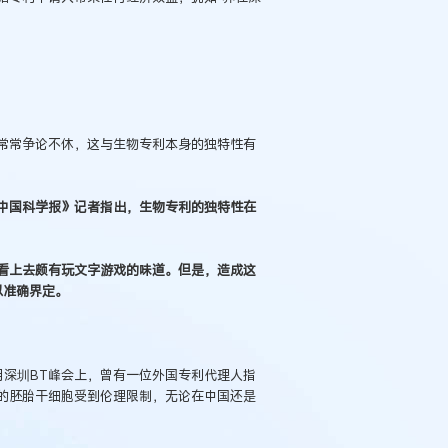
常常争论不休，这与生物专利本身的独特性有
中国科学报》记者指出，生物专利的独特性在
看上去颇有玩文字游戏的味道。但是，造成这
以准确界定。
例：刘某与西安某生物科
作开发合同纠纷案
月深圳BT峰会上，曾有一位外国专利代理人指
的胚胎干细胞受到伦理限制，无论在中国还是