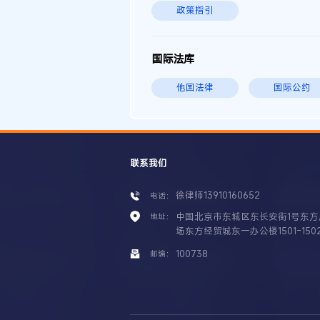
政策指引
国际法库
他国法律
国际公约
联系我们
徐律师13910160652
电话：
中国北京市东城区东长安街1号东方
地址：
场东方经贸城东一办公楼1501-150
100738
邮编：