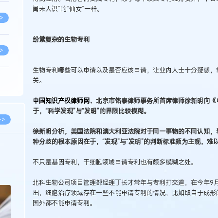
闺未人识”的“仙女”一样。
>
纷繁复杂的生物专利
>
生物专利哪些可以申请以及是否应该申请，让业内人士十分疑惑，
关。
>
中国知识产权律师网
、北京市铭泰律师事务所首席律师徐新明向《
于，“科学发现”与“发明”的界限比较模糊。
>
>>
徐新明分析，美国法院和澳大利亚法院对于同一事物的不同认知，
种分歧的根本原因在于，“发现”与“发明”的判断标准颇为主观，难
>
2026.03.09
2026.02.10
不只是基因专利，干细胞领域申请专利也有颇多模糊之处。
著名知识产权律师徐新明接受《中国经营
徐新明律师经典案
报》采访：技术革新下知识产权保护面临新
技有限公司技术合
挑战与应对策略
>
北科生物公司项目管理部经理丁长才常年与专利打交道，在今年9
出，细胞治疗领域存在一些不能申请专利的情况，比如取自于成形
国外都不能申请专利。
>