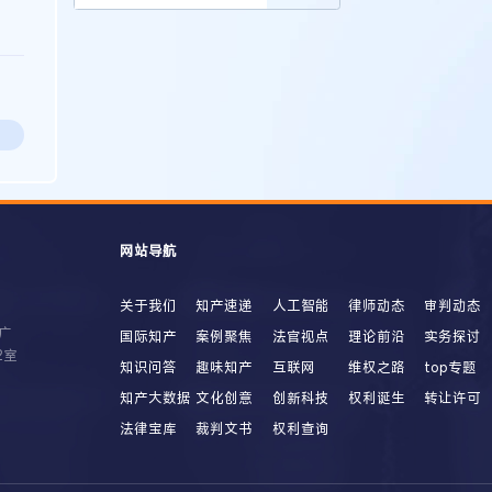
网站导航
关于我们
知产速递
人工智能
律师动态
审判动态
广
国际知产
案例聚焦
法官视点
理论前沿
实务探讨
2室
知识问答
趣味知产
互联网
维权之路
top专题
知产大数据
文化创意
创新科技
权利诞生
转让许可
法律宝库
裁判文书
权利查询