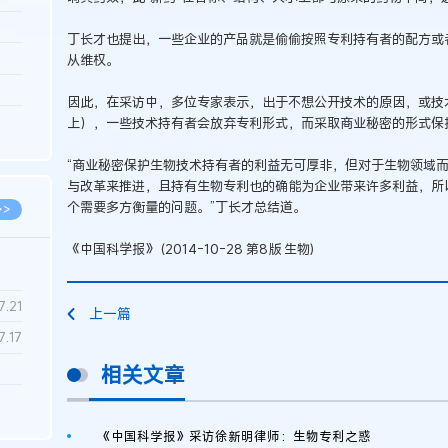
3.26
丁长才也提出，一些企业的产品就是偷偷按照专利持有者的配方或
8.06
从维权。
8.04
因此，在采访中，多位专家表示，出于不想公开技术的原因，或技
8.04
上），一些技术持有者会放弃专利形式，而采取商业秘密的形式保
8.03
“商业秘密保护生物技术持有者的利益无可厚非，但对于生物领域
与改革来推进，且持有生物专利也的确能为企业带来许多利益，所
个需要多方衡量的问题。”丁长才总结道。
>>
《中国科学报》 (2014-10-28 第8版 生物)
7.28
7.21
上一篇
7.17
相关文章
7.02
6.22
《中国科学报》采访徐新明律师：生物专利之惑