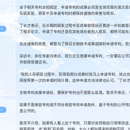
8.07
由于相关专利法规规定，申请专利的成果必须是全球范围内首次发
8.07
在研发前、研发中及申请专利时都保持谨慎的审查与核实。
丁长才表示，在长期的研发过程中及成果获得后还要进一步检索是
>>
了相关论文、申请了专利还是在其他场合被别人提及，都将可能失
如此谨慎的核查，都是为了保证生物技术成果能顺利申请专利。而
采访中，多位专家均表示，若打定主意要申请专利，一定要在公开
8.06
并获得受理证书。
8.05
“有的人在研发过程中，仅得到部分成果时就马上申请专利，抢占
8.05
间按照第一次的申请时间计算。这种申请方法法律也认可。”丁长
8.04
生物专利成果申请后，要保护专利也不是那么容易。曾庆平表示，专
8.04
如果不是保密专利或不符合保密专利申请条件，基于专利的公开性
>>
是公开的。
曾庆平介绍，如果有人看上这个专利，只需对该药物进行简单改造
响其药效，此“新药”在名称、结构、大小上都与原来的药物不同，