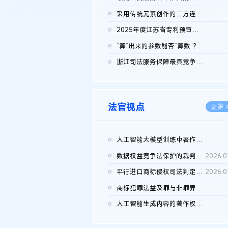
2026.0
采用传统元素创作的二方连续装饰图案作品的独创性及侵权对比认定
2026.0
2025年度江苏省专利预审典型案例
2026.0
“算”出来的参数能否“算数”？
2026.0
浙江司法服务保障最具竞争力营商环境建设典型案例（第二批）含侵...
2026.0
法官视点
更多 
人工智能大模型训练中著作权的合理使用
2026.0
数据权益竞争法保护的裁判路径构建
2026.0
平行进口商标侵权司法判定规则的困境与纾解
2026.0
商标犯罪法益及罪与非罪界限研究
2026.0
人工智能生成内容的著作权司法认定：演进逻辑、现实困境与规则建...
2026.0