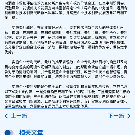
内洞察市场和评估技术的变化所产生专利产权的价值变迁，在其中辩识机会，
规避风险，发现新技术发展方向或重新界定企业主导产品的业务范围，运用专
利制度对技术创新战略作出科学决策，并确定企业技术创新发展方向和专利工
作目标。
实施专利战略，在企业管理层面上，要对技术创新中涉及的具体专利问
题，诸如：专利申请、专利信息利用、专利实施、专利引进、专利合作、专利
保护、专利诉讼等等，进行研究和决策，制订实现战略目标措施，建立和健全
有关管理制度，规范创新中的专利活动，以充分调动职工发明创造的积极性，
充分维护企业的合法权益；采取一系列策略和手段，遏制竞争对手，保持竞争
优势。
实施企业专利战略，最终的成果表现为：企业专利战略目标的确定以及将
目标变为现实的可操作规划及措施的制定。由此帮助企业建立起一幅市场、竞
争对手的清晰轮廓图；并合理配置企业创新资源，改善企业技术创新管理，提
高企业专利申请的数量和质量，培养企业内部管理人才，增加企业经济效益。
实施企业专利战略是个带全局性、整体谋划和具体实现的过程，它应包含
以下6项主要内容：一是分析确定专利工作（战略）目标；二是研究实现目标的
道路图和时间表；三是规划各部门职能及建立健全规章制度；四是整合和优化
配置企业技术创新资源；五是治理专利管理结构，设计实施专利战略的定性和
定量业绩标准；六是制定合理的员工考核和激励体系。
上一篇
下一篇
相关文章