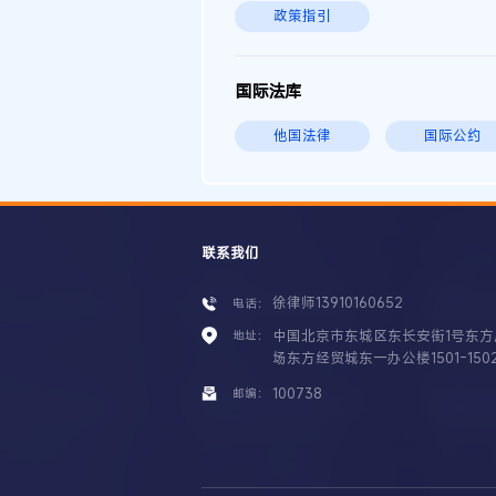
政策指引
国际法库
他国法律
国际公约
联系我们
徐律师13910160652
电话：
中国北京市东城区东长安街1号东方
地址：
场东方经贸城东一办公楼1501-150
100738
邮编：