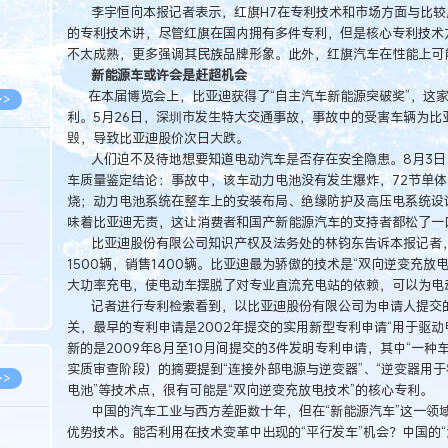
8.05
李宇恒向本报记者表示，红旗H7在专利技术和市场方面与比较
的专利技术讲，尽管红旗在国内拥有多件专利，但是核心专利技术
8.05
不太成熟，更多强调其民族品牌形象。此外，红旗汽车在性能上可
新能源车或许会是赶超机会
在本届博览会上，比亚迪获得了“自主汽车新能源突破奖”，这家
>>
利。5月26日，深圳市发生特大交通事故，事故中的受害车辆为比
毁，导致比亚迪股价次日大跌。
人们迫不及待地想要知道电动汽车是否存在安全隐患。8月3日
车质量鉴定结论：事故中，该车动力电池没有发生爆炸，72节单体电
8.06
烧；动力电池系统在整车上的安装布局、绝缘防护及高压电系统设
味着比亚迪无责，这让消费者和国产新能源汽车的支持者都松了一
8.05
比亚迪股份有限公司知识产权及法务处的林钧东告诉本报记者，2
8.05
1500辆，销售1400辆。比亚迪最为骄傲的技术是“双向逆变充
大功率充电，使电动车摆脱了对专业直流充电站的依赖，可以为电
8.04
记者进行专利检索看到，以比亚迪股份有限公司为申请人提交的
8.04
关，最早的专利申请是2002年提交的实用新型专利申请“用于驱
新的是2009年8月至10月间提交的3件发明专利申请，其中“一
实质审查阶段）的摘要提到“连接外部电源与逆变器”、“逆变器用
>>
电池”等技术点，很有可能是“双向逆变充放电技术”的核心专利。
中国的汽车工业与西方差距数十年，但在“新能源汽车”这一领
优势技术。能否利用在技术变革中出现的“平行发车”机会？中国的“