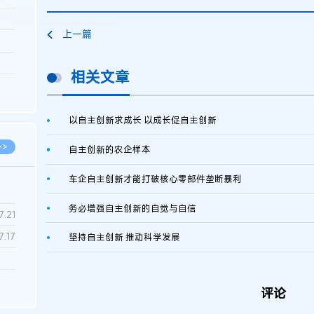
3.26
上一篇
8.06
8.04
相关文章
8.04
8.03
以自主创新求成长 以成长促自主创新
>>
自主创新的农企样本
车企自主创新才能打破核心零部件垄断暴利
务必增强自主创新的自觉与自信
7.28
7.21
7.17
坚持自主创新 推动科学发展
7.02
评论
6.22