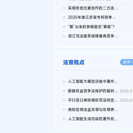
2026.0
采用传统元素创作的二方连续装饰图案作品的独创性及侵权对比认定
2026.0
2025年度江苏省专利预审典型案例
2026.0
“算”出来的参数能否“算数”？
2026.0
浙江司法服务保障最具竞争力营商环境建设典型案例（第二批）含侵...
2026.0
法官视点
更多 
人工智能大模型训练中著作权的合理使用
2026.0
数据权益竞争法保护的裁判路径构建
2026.0
平行进口商标侵权司法判定规则的困境与纾解
2026.0
商标犯罪法益及罪与非罪界限研究
2026.0
人工智能生成内容的著作权司法认定：演进逻辑、现实困境与规则建...
2026.0