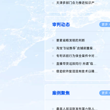
2026.0
天津多部门合力推进知识产权保护工作
2026.0
审判动态
更多 
要素省略发明的判断
2026.0
淘宝“B站推荐”店铺刷量案维持原判，两被告连带赔偿150万元
2026.0
专利诉前行为保全案件中对仿制药申请人曾作出三类声明的考量及违...
2026.0
直播带货诋毁同行 所谓“临场发挥”不免责
2026.0
借助软件复现现有技术以确认相关参数特征是否被公开
2026.0
案例聚焦
更多 
最高人民法院发布第六批人民法院种业知识产权司法保护典型案例 含...