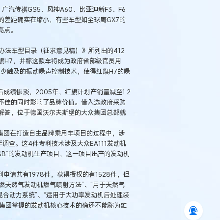
传祺GS5、风神A60、比亚迪新F3、F6
的差距确实在缩小，有些车型如全球鹰GX7的
亮点。
法车型目录（征求意见稿）》所列出的412
旗H7，并称这款车将成为政府省部级官员用
少触及的振动噪声控制技术，使得红旗H7的噪
惨淡，2005年，红旗计划产销量减至1.2
量不佳的同时影响了品牌价值。借入选政府采购
解答，位于德国沃尔夫斯堡的大众集团总部就
团在打造自主品牌乘用车项目的过程中，涉
查。这4件专利技术涉及大众EA111发动机
GB”的发动机生产项目，这一项目出产的发动机
共有1978件，获得授权的有1528件，但
稀燃天然气发动机燃气喷射方法”、“用于天然气
混合动力系统”、“适用于大功率发动机后处理装
汽集团掌握的发动机核心技术的确还不能称为雄