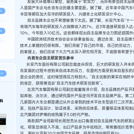
发展大环境难以掌控，服务属于“软实力”，而所有参加自主品
入是国产车企与合资车企的最主要差距。据了解，近年来中国汽车
>
丰田等都在加大在华的研发投入，兴建本土化研发设计中心。
自主品牌车企也不希望被落下太远。据了解，长安汽车在“十一五
奇瑞汽车每年的研发投入占销售收入的7%，近3年直接研发投入达
>
10%，今年投入10亿元。这些都体现出自主品牌车企力图赶超国
中国欧洲经济技术协会会长徐秉金指出，通过合资，自主品牌车
技术上掌握的仍很有限。“我们贡献了自己的市场，自己的劳动力
>
的掌握上，我们应该下大力气去深入研究和开发，不能够寄希望于
内资车企自主研发苦乐参半
长安汽车股份有限公司副总裁龚兵坦言，巨大的研发投入并未得
在发展的过程中感到来自成本的压力，在盈利方面受到来自股东的压
>
>>
是企业的责任，这时候觉得压力特别大。”自主创新的果实在悄然
的肯定，获得博览会“自主汽车技术研发创新奖”。
北京汽车集团有限公司副总裁董海洋介绍，自主品牌的产品开发
>
2026.03.09
2026.02.10
如奔驰、沃尔沃，通过研究国外产品逆向开发自主品牌产品。第二
著名知识产权律师徐新明接受《中国经营
徐新明律师经典案
几家国内大车企都是通过从外企拿到的技术平台车型进行二次开发。
报》采访：技术革新下知识产权保护面临新
技有限公司技术合
发，包括产品设计、验证体系、采购供应体系、质量保证体系和制
挑战与应对策略
>
北汽集团对萨博的收购属于3.0时代产物。
商务部产业司副司长周世杰从出口角度对自主品牌汽车的研发进
化，研发总体投入不高，出口产品多为中低档次，常常靠低价竞争
>
说，哥伦比亚有20个中国汽车品牌，但是市场份额仅有1%。