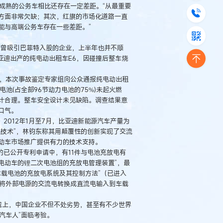
成熟的公务车相比还存在一定差距。“从最重要
方面非常欠缺；其次，红旗的市场化道路一直
能与高端公务车存在一些差距。”
曾吸引巴菲特入股的企业，上半年也并不顺
亚迪出产的纯电动出租车E6，因碰撞后整车烧
，本次事故鉴定专家组向公众通报纯电动出租
池(占全部96节动力电池的75%)未起火燃
计合理。整车安全设计未见缺陷。调查结果意
口气。
012年1月至7月，比亚迪新能源汽车产量为
放电技术”，林钧东称其用颠覆性的创新实现了交流
动车市场推广提供有力的技术支持。
已公开专利申请中，有11件与电池充放电有
动电动车的锂二次电池组的充放电管理装置”，最
种车载电池的充放电系统及其控制方法”（已进入
于将外部电源的交流电转换成直流电输入到车载
域上，中国企业不但不处劣势，甚至有不少世界
汽车人”面临考验。