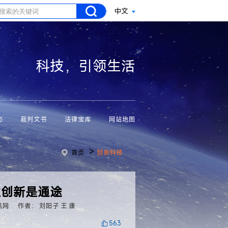
中文
科技，引领生活
态
裁判文书
法律宝库
网站地图
>
首页
创新科技
主创新是通途
讯网
作者： 刘阳子 王 康
563