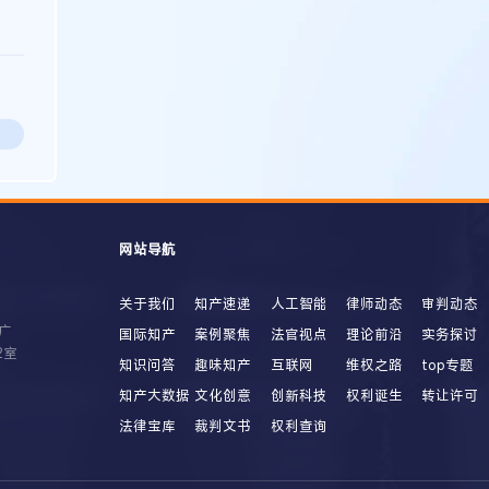
网站导航
关于我们
知产速递
人工智能
律师动态
审判动态
广
国际知产
案例聚焦
法官视点
理论前沿
实务探讨
2室
知识问答
趣味知产
互联网
维权之路
top专题
知产大数据
文化创意
创新科技
权利诞生
转让许可
法律宝库
裁判文书
权利查询