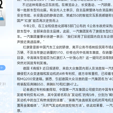
不过这种局面也正在改观。在博览会上，长安逸动、一汽欧朗、广汽
等一批新车型均出展。有业内人士表示，自主品牌整体与合资品牌
安全性能、长安逸动的静音功效、荣威350的智能交互系统都堪称
国产“红旗”能否再次逆势而上
今年2月，在工业和信息化部等3部门公布的《公务车政府采购办
款车型中，全部来自自主品牌。此前，一汽集团发布了旗舰车型红
车。一汽集团董事长徐建一表示：“我们采用了目前国内自主车企很
声接近奥迪品牌。”
红旗曾是新中国汽车工业的骄傲，离开公务市场转投民用市场后成绩
万辆，不及当年捷达销量的1/10，价格也向中低端车靠拢，在销
目录，中高端车型能否为红旗打入一针强心剂？这一疑问还没得到
突然对其就专利发难。
>>
德国《商报》近日报道称，来自大众集团内部人员消息指一汽集
嫌侵犯大众变速箱和发动机的4件专利权，德方非常重视，已经着手调
和MQ200变速箱。据悉，引起德国大众注意的是一汽集团名为“4
将装配在奔腾B50、奔腾B70和红旗H7上。
7.31
记者通过专利检索得知，中国第一汽车集团公司提交的中国专利申请
发明专利仅有42件，其中发明名称含“发动机”的有5件，分别为“
5.14
发动机中的加工有燃烧室的活塞”、“装备汽油直喷发动机的双电机
置用金属载体”、“天然气发动机排放控制方法”。依此结果看，一
5.08
厚。