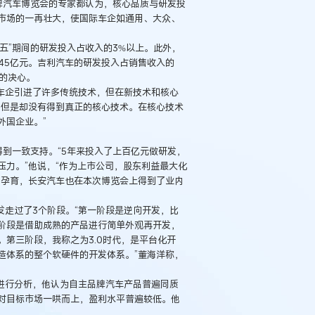
牌汽车博览会的专家都认为，核心品质与研发投
市场的一再壮大，使国际车企如通用、大众、
”期间的研发投入占收入的3%以上。此外，
45亿元。吉利汽车的研发投入占销售收入的
外的决心。
企引进了许多传统技术，但在新技术和核心
，但是却没有得到真正的核心技术。在核心技术
外国企业。”
到一致支持。“5年来投入了上百亿元做研发，
力。”他说，“作为上市公司，股东利益最大化
中孕育，长安汽车也在本次博览会上得到了业内
走过了3个阶段。“第一阶段是逆向开发，比
阶段是借助成熟的产品进行简单外观再开发，
例：刘某与西安某生物科
第三阶段，我称之为3.0时代，是平台化开
作开发合同纠纷案
造体系的整个软硬件的开发体系。”董海洋称，
行分析，他认为自主品牌汽车产品普遍同质
对目标市场一哄而上，盈利水平普遍较低。他