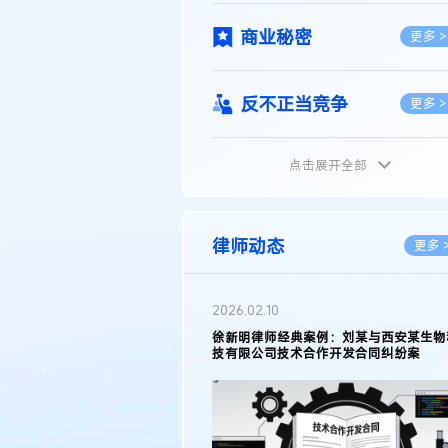
商业秘密
更多 >
反不正当竞争
更多 >
点击展开全部
植物新品种
更多 >
地理标志
更多 >
律师动态
更多 
集成电路布图设计
更多 >
2026.05.11
徐新明律师接受《天津日报》采访：解读
2025年度天津市专利行政保护案例
技术合同
更多 >
传统文化
更多 >