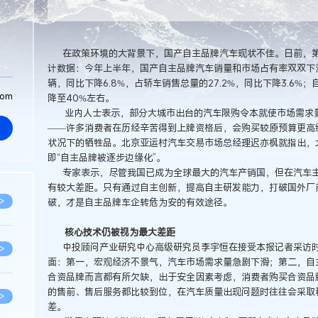
在政策环境的大背景下，国产自主品牌汽车现状不佳。日前，第
计数据：今年上半年，国产自主品牌汽车销量和市场占有率双双下滑。其
辆，同比下降6.8%，占轿车销售总量的27.2%，同比下降3.6%；
com
降至40%左右。
业内人士表示，部分大城市出台的汽车限购令本就使市场需求量
——许多消费者在历经辛苦得到上牌资格后，会购买较原预算更高
状况下的牺牲品。北京亚运村汽车交易市场总经理迟亦枫就指出，
即“自主品牌被逐步边缘化”。
专家表示，尽管我国已成为全球最大的汽车产销国，但在汽车主
有较大差距。只有通过自主创新，提高自主研发能力，打破国外厂
>
破，才是自主品牌车企转危为安的有效途径。
核心技术仍被视为最大差距
中投顾问产业研究中心高级研究员李宇恒在接受本报记者采访时
>
面：第一，宏观经济不景气，汽车市场需求量急剧下滑；第二，自
合资品牌而言都有所欠缺，出于安全因素考虑，消费者购买合资品
的售前、售后服务都比较到位，在汽车质量出现问题时往往会采取
>
差。