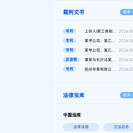
裁判文书
更多 
专利
上诉人I某工具制品有限公司与被上诉人程某及一审被告中华人民共和...
2026.0
专利
某甲公司、某乙公司、某丙公司申请诉前行为保全复议裁定书
2026.0
专利
某甲公司、某乙公司、官某与某丙公司专利申请权权属纠纷 二审判决...
2026.0
反垄断
谭某与长沙马某堆农产品股份有限公司滥用市场支配地位纠纷二审裁...
2026.0
专利
杭州华某有限公司与菲某有限公司侵害发明专利权纠纷
2026.0
法律宝库
更多 
中国法库
法律法规
立法动态