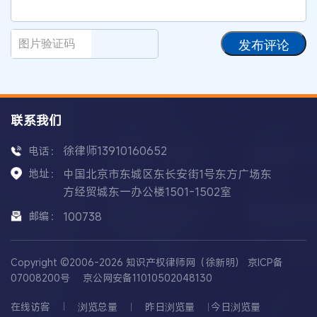
发布评论
联系我们
徐律师13910160652
电话：
地址：
中国北京市东城区东长安街1号东方广场东
方经贸城东一办公楼1501-1502室
邮编：
100738
Copyright ©2006-2026 知识产权律师网（徐新明）
京ICP备
07008200号
京公网安备11010502048130
在线访客
浏览总量
昨日浏览量
今日浏览量