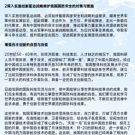
2深入实施创新驱动战略维护我国国防安全的对策与措施
深入实施创新驱动战略，必须始终着眼国家安全和战略利益需求，瞄准世界军
事科技发展前沿，超前部署、主动作为，全方位、多领域推进，走出一条顺应
时代要求、具有中国特色的自主创新道路，推动军事力量发展从资源依赖型转
向创新驱动型，抢占军事科技发展战略制高点，为应对军事变革挑战、夺取军
事斗争主动权、提升国家综合国力、促进国家安全发展提供战略支撑。
增强自主创新的自觉与自信
20世纪50～60年代，在经济困难、科技落后、人才缺乏的情况下，我国科研
人员不畏困苦、勇于攻关，成功研制了“两弹一星”，奠定了中国大国地位。经过
新中国成立以来特别是改革开放30多年来的努力，我国整体科技发展水平已位
居发展中国家前列，在生物、纳米、航天等重要科技领域跻身世界前列，建立
了比较完整的学科体系和学科布局，形成了较为完整的技术研发体系，培养了
一支宏大的科技工作者队伍，具备一定的自主创新能力。
日趋活跃的国际科技交流与合作，使中国能够分享世界新科技革命的成果，我
们完全有理由、有底气树立攀登世界国防科技高峰的自信。我们要引进和学习
世界先进科技成果，培育敢于创新和鼓励支持创新的风气，不断在攻坚克难中
追求卓越，勇于创新引领世界潮流的国防科技成果。
这些年来，我国军事技术创新始终坚持独立自主、自力更生，打破了西方主要
国家的垄断，在高性能计算、卫星导航定位、综合电子信息系统、空间攻防对
抗等关键技术领域形成了核心竞争力。“天宫一号”完全由中国自主研制；探月工
程的开展，使中国自主掌握了月球探测技术；歼-20的研制成功，进一步缩小了
中国与西方国家航空技术的差距。这说明，我国的自主创新已经具备了相当的