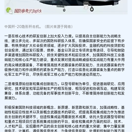
中国歼-20隐形歼击机。（图片来源于网络）
一是在核心技术的研发创新上加大投入力度。以提高自主创新能力为战略主
线，建立多元化、多层次的国防科研投入体系，在确保国家安全的前提下有步
骤、有秩序地扩大社会投资领域，逐步扩大风险投资、金融机构的科技贷款和
创业投资，通过发行股票、债券、基金以及设立专项资金等途径，引导和鼓励
多渠道增加国防科研投入；抓住关键性技术和前沿技术，加强国防科技工业基
础能力和核心生产能力建设，重点发展对提高战略威慑和实战能力有重大作用
的高尖精武器装备，不断增强高技术武器装备的研发能力、主战武器装备的升
级换代能力和作战弹药的紧急生产能力，打造以信息化武器装备为重点的数字
化军工生产平台，尽快形成军工核心生产能力和快速动员能力。
二是增强原始创新和集成创新能力。以型号研制为牵引，促进基础研究、应用
研究、技术研发和军品研制生产的相互衔接、相互促进和协调互动，构建军民
兼容、体系合理、功能完备的军事技术创新平台，不断增强持续创新能力和发
展潜力。
积极探索国防科技领域的新概念、新原理、新思路和新方法，加强战略性、基
础性和前沿性技术以及新概念武器技术的研究，把提高系统集成能力作为推进
自主创新的关键环节，创造性集成运用最新技术成果，依托大型武器型号研制
和重点工程项目打造系统集成创新的平台，吸收和集成多方面的知识、技术、
人才和产品，实现最终产品的自主创新和核心技术的重大突破；集中力量发展
微电子、计算机、通信等信息技术，力争使信息获取、处理和控制能力等方面