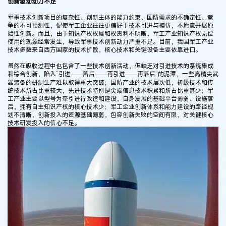
创新驱动动力不足
军事技术创新项目的复杂性、创新主体的能力约束、国防需求的不确定性、竞
争的不可预测性，促使军工企业往往更偏好于技术引进与模仿，不愿意开展原
始性创新。而且，由于知识产权权属和权责利不明晰，军工产业知识产权无偿
使用的现象经常发生，导致军事技术创新动力严重不足。目前，我国军工产业
技术多数来自西方国家的技术扩散，核心技术和关键设备主要依靠进口。
虽然在吸收过程中也包含了一些技术创新活动，但缺乏对引进技术的系统集成
和综合创新，陷入“引进——落后——再引进——再落后”的泥潭，一些高精尖武
器装备的研制生产难以取得重大突破；国防产业的技术层次低，初级技术和传
统技术所占比重较大，先进技术特别是尖端信息技术积累和所占比重甚少；军
工产业主要以型号为牵引进行改造和建设，自身发展的基础平台薄弱、设施落
后，拥有自主知识产权的核心技术少；军工企业创新体系和能力建设的路径规
划不清晰，创新投入的资源基础薄弱，包容创新失败的空间有限，对关键核心
技术研发投入的信心不足。