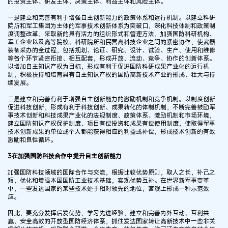
的投资主体、研发主体、决策主体、利益主体和风险主体。
一是建立和完善有利于增强自主创新能力的政策体系和运行机制。以建立科研
院所和军工集团为主体的军事技术创新体系为突破口，深化科技体制和政策制
度调整改革，采取新的具有活力的组织形式和管理方法，加强国防科研机构、
军工企业以及高等院校、科研院所和民营高科技企业之间的紧密协作，使武器
装备采办的全过程，包括规划、论证、研究、设计、试验、生产、使用和维修
等各个环节紧密衔接、相互配套，形成开放、流动、竞争、协作的创新体系。
以增加自主知识产权为目标，形成有利于促进国防科研成果产业化的运行机
制，积极扶持和培育具有自主知识产权的国防高新技术产业的形成、壮大与持
续发展。
二是建立和完善有利于增强自主创新能力的激励机制和竞争机制。以制度创新
促进科技创新，形成有利于科技创新、成果转化的体制机制，不断完善鼓励军
事技术创新和科技成果产业化的法规制度、政策体系、激励机制和市场环境，
建立国防知识产权保护制度、项目有偿投资和成果有偿使用制度，使取得军事
技术创新成果的单位或个人都能获得相应的利益或补偿，形成技术创新的有效
激励和良性循环。
3在加强国防科技合作中提升自主创新能力
加强国防科技领域的国际合作与交流，根据比较优势原则，取人之长，补己之
短，优化和增强本国国防工业技术基础，实现优势互补。在世界新军事变革
中，一些发达国家的某些技术处于相对领先的地位，客观上形成一种示范效
应。
因此，要充分发挥后发优势，学习先进经验，建立和完善内外互动、互利共
赢、安全高效的开放型国防经济体系，抓住发达国家转让高新技术中一些非关