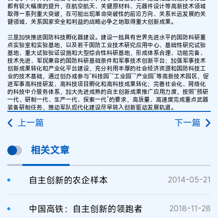
都有较大幅度的提升，在航空航天、关键原材料、元器件设计等高新技术领域
取得一系列重大突破，在可能出现革命突破性的前沿方向、关系长远发展的关
键领域、关系国家安全和利益的战略必争之地取得重大创新成果。
三是加快推进国防科技孵化器建设。建设一批具有世界先进水平的国防科研重
点实验室和实验基地，以及若干国防工业技术研究应用中心、基础性研究试验
基地、重大试验验证设施和大型综合性科研基地，形成体系合理、功能完备、
技术先进、军民兼容的国防科研基础条件和军事技术创新平台；加强军事技术
创新成果转化和产业化平台建设，充分利用丰厚的社会经济资源和国防科技工
业的技术基础，通过创办或参与“科技园”“工业园”“产业园”等高新技术园区，促
进军事高科技研发、高科技项目孵化和高科技成果转化；完善社会化、网络化
的科技中介服务体系，加大先进成熟的自主创新成果推广应用力度，按照“预研
一代、研制一代、生产一代、探索一代”的要求，高质量、高速度完成重点武器
装备研制任务，推动军队现代化建设尽早转入创新驱动发展轨道。
上一篇
下一篇
相关文章
自主创新的农企样本
2014-05-21
中国高铁：自主创新的领跑者
2018-11-28