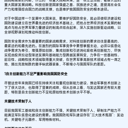
国战略需要的判断，作出的一项重大战略决策，是一项立足当前、着眼长远的
重大国家发展战略。科技创新是国家强盛之基、民族进步之魂，是提高社会生
产力和增强综合国力的战略支撑，也是维护我国国防安全的根本途径。
对于中国这样一个发展中大国来说，要维护好国防安全，就必须使经济建设和
国防建设建立在世界最先进的经济技术基础上，把抢占世界经济技术发展的制
高点与抢占世界军事力量建设的制高点结合起来，深入实施创新驱动战略，以
全球视野谋划和推动科技创新。
国防安全需求作为最重要的国家战略需求，对科技创新的要求往往是最高的、
最紧迫的和最先进的。在激烈的国际军事竞争中要想掌握主动，必须以信息化
战争需求为牵引，增强原始创新、集成创新和引进消化吸收再创新能力，尽快
实现由投资拉动型渐进发展向基础能力型跨越发展转变，力争在一些基础性、
前沿性、战略性技术领域取得重大突破，在世界军事高新技术领域占有一席之
地，搞出克敌制胜的撒手锏武器装备，不断缩小与强国军队的差距。
1自主创新能力不足严重影响我国国防安全
尽管这些年来我国已经在持续关注和重视创新能力建设、推动军事技术创新上
下了很大功夫，也取得了显著的成绩，但从总体上看，与发达国家还有较大差
距，特别是自主创新能力不足和原始性技术创新水平不够。
关键技术受制于人
目前我国军工基础和自主创新能力不强，关键技术受制于人，研制生产能力不
能满足军队信息化建设的需要。我国国防和军队建设存在“三大技术瓶颈”：发动
机、关键电子元器件、军用特殊材料。