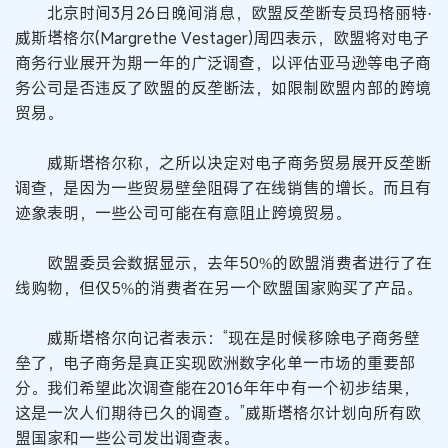
北京时间3月26日晚间消息，欧盟反垄断专员玛格丽特·
威斯塔格尔(Margrethe Vestager)周四表示，欧盟将对电子
商务行业展开为期一年的广泛调查，以评估亚马逊等电子商
务公司是否违反了欧盟的反垄断法，如限制欧盟内部的跨境
贸易。
威斯塔格尔称，之所以决定对电子商务贸易展开反垄断
调查，是因为一些贸易壁垒阻碍了在线销售的增长。而且有
迹象表明，一些公司可能在有意阻止跨境贸易。
欧盟委员会数据显示，去年50%的欧盟消费者进行了在
线购物，但仅5%的消费者在另一个欧盟国家购买了产品。
威斯塔格尔向记者表示：“现在是时候移除电子商务壁
垒了，电子商务是真正实现欧洲数字化单一市场的重要部
分。我们希望此次调查能在2016年年中有一个初步结果，
这是一次人们期待已久的调查。”威斯塔格尔计划向所有欧
盟国家和一些公司发出调查表。