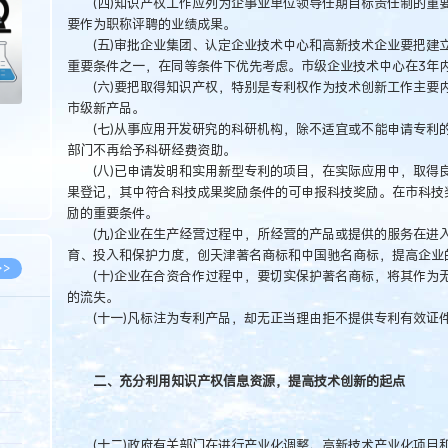
(四)知识产权工作应列为企事业单位领导任期目标责任制的重
要作为职称评聘的业绩成果。
(五)审批企业集团、认定企业技术中心和高新技术企业要把建
重要条件之一，在同等条件下优先考虑。市级企业技术中心在3年
(六)要把取得知识产权，特别是专利权作为技术创新工作主要
市级新产品。
(七)从事应用开发研究的科研机构，除不适宜或不能申请专利的
部门不再给予科研经费资助。
(八)已申请发明和实用新型专利的项目，在实际应用中，取得
果登记，其中符合科技成果奖励条件的可申报科技奖励。在市科技
励的重要条件。
(九)企业在生产经营过程中，所经营的产品或提供的服务在进
育、投入和保护力度，创天津著名商标和中国驰名商标，提高企业
>>
(十)企业在合资合作过程中，要切实保护著名商标，将其作为
的流失。
(十一)凡标注为专利产品，却无正当理由拒不提供专利有效证
8.07
二、充分利用知识产权信息资源，提高技术创新的起点
5.14
5.08
(十二)政府有关部门在进行产业化调整、高新技术产业化项目