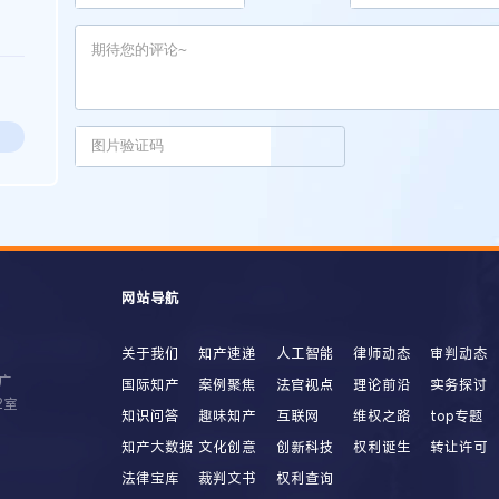
网站导航
关于我们
知产速递
人工智能
律师动态
审判动态
广
国际知产
案例聚焦
法官视点
理论前沿
实务探讨
2室
知识问答
趣味知产
互联网
维权之路
top专题
知产大数据
文化创意
创新科技
权利诞生
转让许可
法律宝库
裁判文书
权利查询