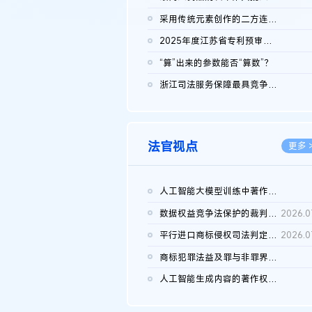
2026.0
采用传统元素创作的二方连续装饰图案作品的独创性及侵权对比认定
2026.0
2025年度江苏省专利预审典型案例
2026.0
“算”出来的参数能否“算数”？
2026.0
浙江司法服务保障最具竞争力营商环境建设典型案例（第二批）含侵...
2026.0
法官视点
更多 
人工智能大模型训练中著作权的合理使用
2026.0
数据权益竞争法保护的裁判路径构建
2026.0
平行进口商标侵权司法判定规则的困境与纾解
2026.0
商标犯罪法益及罪与非罪界限研究
2026.0
人工智能生成内容的著作权司法认定：演进逻辑、现实困境与规则建...
2026.0