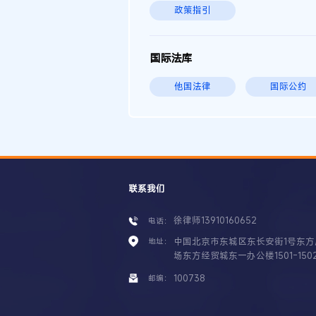
政策指引
国际法库
他国法律
国际公约
联系我们
徐律师13910160652
电话：
中国北京市东城区东长安街1号东方
地址：
场东方经贸城东一办公楼1501-150
100738
邮编：