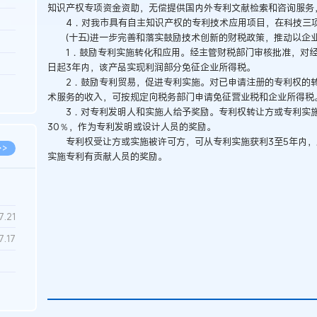
知识产权专项资金资助，无偿提供国内外专利文献检索和咨询服务
3.26
4．对我市具有自主知识产权的专利技术应用项目，在科技三项
(十五)进一步完善和落实鼓励技术创新的财税政策，推动以企
8.06
1．鼓励专利实施转化和应用。经主管财税部门审核批准，对经
8.04
日起3年内，该产品实现利润部分免征企业所得税。
2．鼓励专利贸易，促进专利实施。对已申请注册的专利权的转
8.04
术服务的收入，可按规定向税务部门申请免征营业税和企业所得税
8.03
3．对专利发明人和实施人给予奖励。专利权转让方或专利实施
30％，作为专利发明或设计人员的奖励。
专利权受让方或实施被许可方，可从专利实施获利3至5年内，
>>
实施专利有贡献人员的奖励。
7.28
7.21
7.17
7.02
6.22