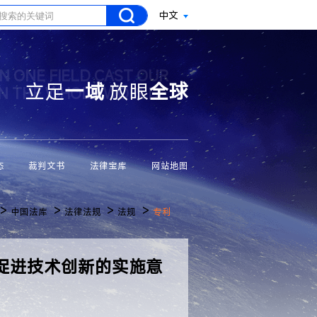
中文
N ONE FIELD CAST OUR
立足
一域
放眼
全球
ON THE WHOLE WORLD
态
裁判文书
法律宝库
网站地图
>
>
>
>
中国法库
法律法规
法规
专利
促进技术创新的实施意