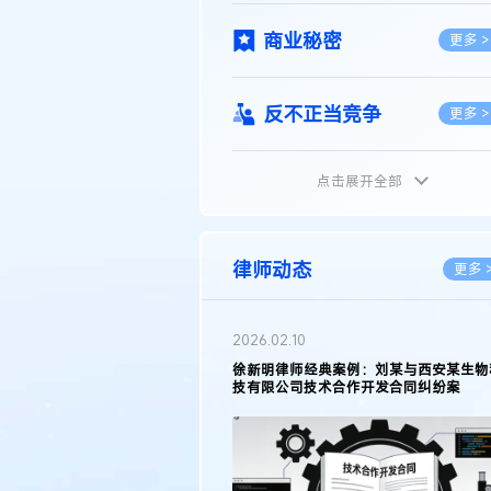
商业秘密
更多 >
反不正当竞争
更多 >
点击展开全部
植物新品种
更多 >
地理标志
更多 >
律师动态
更多 
集成电路布图设计
更多 >
2026.02.10
权律师徐新明接受《中国经营
徐新明律师经典案例：刘某与西安某生物
技术革新下知识产权保护面临新
技有限公司技术合作开发合同纠纷案
技术合同
策略
更多 >
传统文化
更多 >