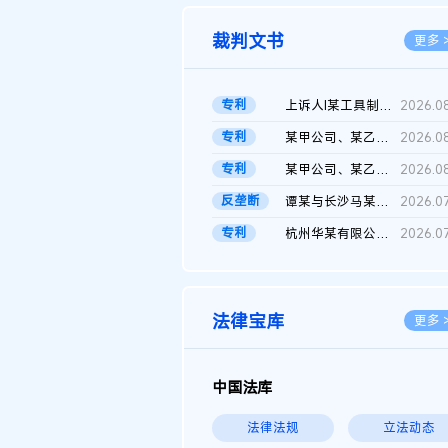
裁判文书
更多 
专利
上诉人I某工具制品有限公司与被上诉人程某及一审被告中华人民共和...
2026.0
专利
某甲公司、某乙公司、某丙公司申请诉前行为保全复议裁定书
2026.0
专利
某甲公司、某乙公司、官某与某丙公司专利申请权权属纠纷 二审判决...
2026.0
反垄断
谭某与长沙马某堆农产品股份有限公司滥用市场支配地位纠纷二审裁...
2026.0
专利
杭州华某有限公司与菲某有限公司侵害发明专利权纠纷
2026.0
法律宝库
更多 
中国法库
法律法规
立法动态