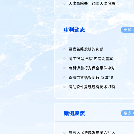
2026.0
天津高院关于调整天津滨海高新技术产业开发区华苑科技园一审普通...
2026.0
审判动态
更多 
要素省略发明的判断
2026.0
淘宝“B站推荐”店铺刷量案维持原判，两被告连带赔偿150万元
2026.0
专利诉前行为保全案件中对仿制药申请人曾作出三类声明的考量及违...
2026.0
直播带货诋毁同行 所谓“临场发挥”不免责
2026.0
借助软件复现现有技术以确认相关参数特征是否被公开
2026.0
案例聚焦
更多 
最高人民法院发布第六批人民法院种业知识产权司法保护典型案例 含...