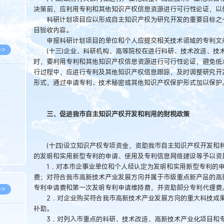
8.07
决策前，应利用专利和其他知识产权信息资源进行可行性论证，以
科研计划项目应以形成自主知识产权为研究开发的重要目标之一
8.07
目验收内容。
申报科研计划项目的单位和个人应提交相关技术领域的专利文
>>
(十三)企业、科研机构、高等院校在进行科研、技术改造、技
时，要利用专利和其他知识产权信息资源进行可行性论证，避免低
行过程中，应进行专利及其他知识产权信息跟踪，及时调整研究开
形式，通过申请专利、技术秘密或其他知识产权保护形式加以保护
8.06
8.05
三、促进我市自主知识产权开发和利用的财税政策
8.05
8.04
(十四)设立知识产权专项资金，资助我市自主知识产权开发和
的发明和实用新型专利的申请、使用及专利信息网络建设等予以资
8.04
1．对本市企事业单位和个人经认定为发明和实用新型专利的申
费；对符合我市高新技术产业发展方向并属于市级重点新产品的高新
专利申请费和第一次发明专利申请维持费，并资助部分专利代理费
>>
2．对企业购买符合我市高新技术产业发展方向的重大科技成果
补助。
3．对列入市重点的科研、技术改造、高新技术产业化项目和专