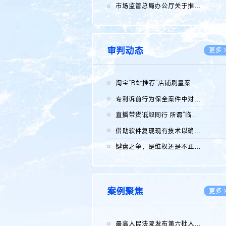
2026.0
市场监管总局办公厅关于推广第一批全国商业秘密保护创新试点典型...
2026.0
审判动态
更多 
淘宝“B站推荐”店铺刷量案维持原判，两被告连带赔偿150万元
2026.0
专利诉前行为保全案件中对仿制药申请人曾作出三类声明的考量及违...
2026.0
直播带货诋毁同行 所谓“临场发挥”不免责
2026.0
借助软件复现现有技术以确认相关参数特征是否被公开
2026.0
键盘之争，是维权还是不正当竞争？
2026.0
案例聚焦
更多 
最高人民法院发布第六批人民法院种业知识产权司法保护典型案例 含...