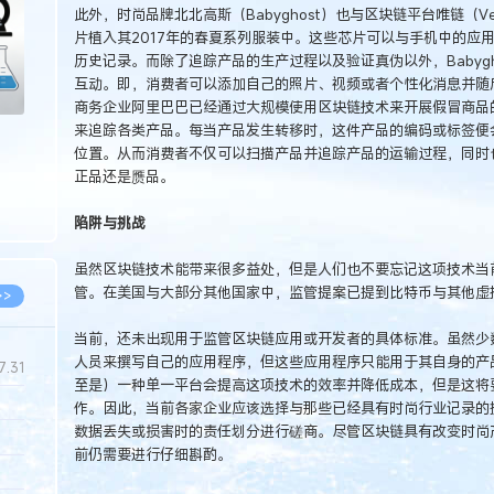
此外，时尚品牌北北高斯（Babyghost）也与区块链平台唯链（V
片植入其2017年的春夏系列服装中。这些芯片可以与手机中的应
历史记录。而除了追踪产品的生产过程以及验证真伪以外，Babyg
互动。即，消费者可以添加自己的照片、视频或者个性化消息并随
商务企业阿里巴巴已经通过大规模使用区块链技术来开展假冒商品
来追踪各类产品。每当产品发生转移时，这件产品的编码或标签便
位置。从而消费者不仅可以扫描产品并追踪产品的运输过程，同时
正品还是赝品。
陷阱与挑战
虽然区块链技术能带来很多益处，但是人们也不要忘记这项技术当
管。在美国与大部分其他国家中，监管提案已提到比特币与其他虚
>>
当前，还未出现用于监管区块链应用或开发者的具体标准。虽然少
人员来撰写自己的应用程序，但这些应用程序只能用于其自身的产
7.31
至是）一种单一平台会提高这项技术的效率并降低成本，但是这将
作。因此，当前各家企业应该选择与那些已经具有时尚行业记录的
数据丢失或损害时的责任划分进行磋商。尽管区块链具有改变时尚
5.14
前仍需要进行仔细斟酌。
5.08