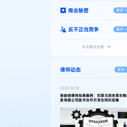
商业秘密
更多 >
反不正当竞争
更多 >
点击展开全部
植物新品种
更多 >
地理标志
更多 >
律师动态
更多 
集成电路布图设计
更多 >
2026.02.10
权律师徐新明接受《中国经营
徐新明律师经典案例：刘某与西安某生物
技术革新下知识产权保护面临新
技有限公司技术合作开发合同纠纷案
技术合同
策略
更多 >
传统文化
更多 >