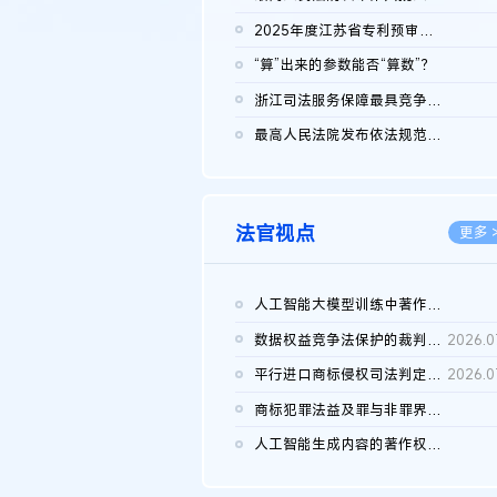
2026.0
2025年度江苏省专利预审典型案例
2026.0
“算”出来的参数能否“算数”？
2026.0
浙江司法服务保障最具竞争力营商环境建设典型案例（第二批）含侵...
2026.0
最高人民法院发布依法规范平台经营、保护消费者合法权益典型案例...
2026.0
法官视点
更多 
人工智能大模型训练中著作权的合理使用
2026.0
数据权益竞争法保护的裁判路径构建
2026.0
平行进口商标侵权司法判定规则的困境与纾解
2026.0
商标犯罪法益及罪与非罪界限研究
2026.0
人工智能生成内容的著作权司法认定：演进逻辑、现实困境与规则建...
2026.0