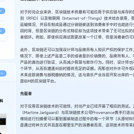
>
对于时尚企业来讲，区块链技术将最有可能应用于供应链与库存的
别（RFID）以及物联网（Internet-of-Things）技术结
运输情况，并且在制成品通过分销链被送到消费者手中时也能进行
段时间，但是区块链的分布式特征却为这项技术带来了无可比拟的
>
者损坏。例如，即使供应商试图更改某一个订单，但是消费者仍可
此外，区块链还可以加强设计师与品牌所有人知识产权的保护工作
>
情况下，即使上述产品是二手的或者是折价销售的，品牌所有人、
产品的真伪进行验证，从而减少假冒与欺诈行为。同时，设计师也
个环节，从而在遭遇纠纷时提供充足的证据。而那些对外许可外观
>
>>
术来追踪销售与版税缴纳的情况，这与音乐产业当前开发出来的一
是IBM的区块链平台。
>
先驱者
科
对于应用区块链技术的可能性，时尚产业已经开展了相应的测试。2
>
（Martine Jarlgaard）与区块链技术公司Provenance
维码进行扫描便可以看到服装制造过程中的每一个环节（从原材料
是通过何种方式并且是在哪里生产的消费者而言，这项技术所带来
>