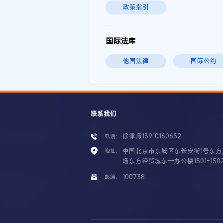
政策指引
国际法库
他国法律
国际公约
联系我们
徐律师13910160652
电话：
中国北京市东城区东长安街1号东方
地址：
场东方经贸城东一办公楼1501-150
100738
邮编：