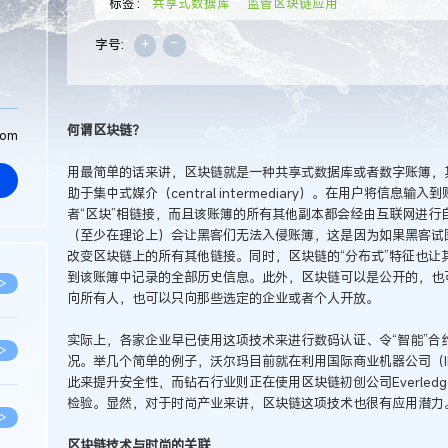
标签：
共享式数据库
监管区块链应用
+
-
字号:
何谓区块链？
com
用最简单的话来讲，区块链就是一种共享式数据库或者数字账簿，
助于集中式媒介（central intermediary）。在用户将信
者“区块”相链接，而且该账簿的所有其他副本都会经由互联网进行
（至少在理论上）会让黑客们无法入侵账簿，这是因为如果黑客试
改变区块链上的所有其他链接。同时，区块链的“分布式”特征也让
到该账簿中记录的全部历史信息。此外，区块链可以是公开的，也
>
向所有人，也可以只向那些选定的企业或者个人开放。
实际上，各家企业早已使用这项技术来进行数码认证、令“智能”合
>
况。举几个简单的例子，沃尔玛目前就在利用国际商业机器公司（I
此来提升安全性，而钻石行业则正在使用区块链初创公司Everled
检验。显然，对于时尚产业来讲，区块链这项技术也很有应用潜力
>
区块链技术与时尚的关联