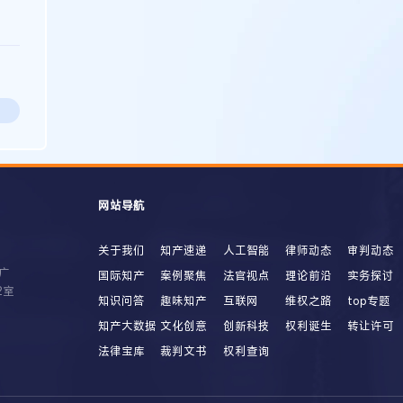
网站导航
关于我们
知产速递
人工智能
律师动态
审判动态
广
国际知产
案例聚焦
法官视点
理论前沿
实务探讨
2室
知识问答
趣味知产
互联网
维权之路
top专题
知产大数据
文化创意
创新科技
权利诞生
转让许可
法律宝库
裁判文书
权利查询