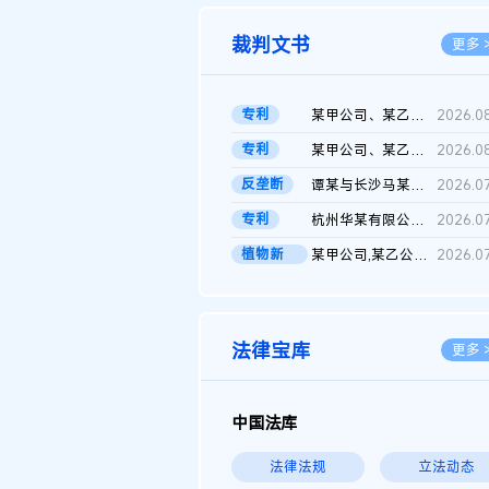
裁判文书
更多 
专利
某甲公司、某乙公司、某丙公司申请诉前行为保全复议裁定书
2026.0
专利
某甲公司、某乙公司、官某与某丙公司专利申请权权属纠纷 二审判决...
2026.0
反垄断
谭某与长沙马某堆农产品股份有限公司滥用市场支配地位纠纷二审裁...
2026.0
专利
杭州华某有限公司与菲某有限公司侵害发明专利权纠纷
2026.0
植物新
某甲公司,某乙公司,某门市部,某丙公司植物新品种临时保护期使用费...
2026.0
品..
法律宝库
更多 
中国法库
法律法规
立法动态