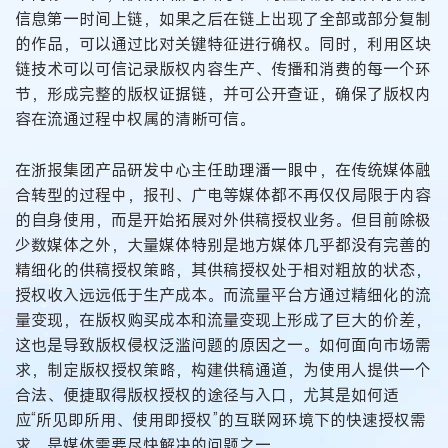
信息第一时间上链，如果之后在链上出现了全部或部分复制
的作品，可以通过比对关键特征进行确权。同时，利用区块
链技术可以可信记录版权内容生产、传播和消费的每一个环
节，形成完整的版权证据链，并可公开查证，确保了版权内
容在流通过程中权属的清晰可信。
在浙报集团产品研发中心主任助理潘一眼中，在传统媒体融
合转型的过程中，报刊、广电等媒体都不再仅仅局限于内容
的自身使用，而是开始拓展对外供稿授权业务。但目前除极
少数媒体之外，大量媒体特别是地方媒体几乎都没有完善的
精细化的供稿授权策略，其供稿授权处于相对粗放的状态，
授权收入远远低于生产成本。而流量平台方通过精细化的流
量变现，在版权购买成本和流量变现上形成了巨大的价差，
这也是导致版权侵权泛滥问题的原因之一。如何面向市场需
求，制定版权授权策略，构建供稿通道，为使用人提供一个
合法、便捷取得版权授权的途径与入口，尤其是如何适
应“所见即所用、使用即授权”的互联网环境下的快速授权需
求，是媒体需要尽快解决的问题之一。