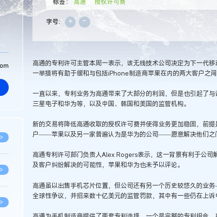
标签：
高通
授权许可费
+
-
字号:
高通的专利许可主管本周一表示，该无线技术公司决定为下一代移
com
一举措将有助于缓和与包括iPhone制造商苹果在内的两大客户之
一直以来，专利业务为高通带来了大部分的利润，但是也引起了与
三星电子和华为等，以及中国、韩国和美国的监管机构。
新的交易将降低高通收取的授权许可费并使得业务更加稳固，前提
户——苹果以及另一家普遍认为是华为的公司——愿意解决他们之
>
高通专利许可部门负责人Alex Rogers表示，这一背景有利于
及客户纠纷解决的可能性，苹果和华为也未予以评论。
>
高通虽以出售手机芯片位置，但公司还有另一个历史较悠久的业务
全球性争议，并招来数十亿美元的监管罚款，其中有一些仍在上诉
>
高通为手机制造商提供了两套专利选择，一个是完整的专利组合，费