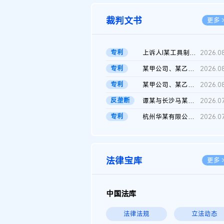
裁判文书
更多 
专利
上诉人I某工具制品有限公司与被上诉人程某及一审被告中华人民共和...
2026.0
专利
某甲公司、某乙公司、某丙公司申请诉前行为保全复议裁定书
2026.0
专利
某甲公司、某乙公司、官某与某丙公司专利申请权权属纠纷 二审判决...
2026.0
反垄断
谭某与长沙马某堆农产品股份有限公司滥用市场支配地位纠纷二审裁...
2026.0
专利
杭州华某有限公司与菲某有限公司侵害发明专利权纠纷
2026.0
法律宝库
更多 
中国法库
法律法规
立法动态