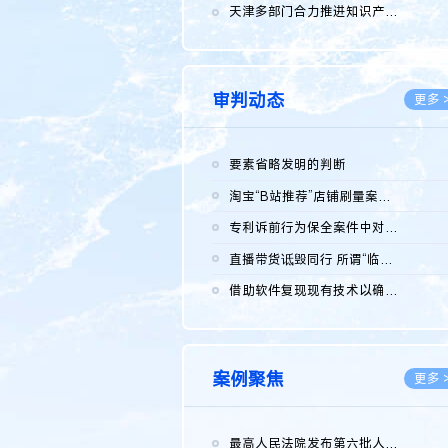
2026.0
天津多部门合力推进知识产权保护工作
2026.0
审判动态
更多 
要素省略发明的判断
2026.0
淘宝“B站推荐”店铺刷量案维持原判，两被告连带赔偿150万元
2026.0
专利诉前行为保全案件中对仿制药申请人曾作出三类声明的考量及违...
2026.0
直播带货诋毁同行 所谓“临场发挥”不免责
2026.0
借助软件复现现有技术以确认相关参数特征是否被公开
2026.0
案例聚焦
更多 
最高人民法院发布第六批人民法院种业知识产权司法保护典型案例 含...