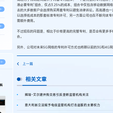
准必要专利”组合，仅占3.25%的成本，组合中仅包含移动数据
>
去的大多数客户会选择购买两套专利以避免法律诉讼。而高通也一
以选择低成本的那套标准专利许可，另一方面公司也在不断向该专
需额外费用。
>
不过现在的问题是，相比于价格更高的完整专利，是否会有更多手
合。
>
另外，公司对未来5G网络的专利许可方式也将跟以前的3G和4G
>
>>
上一篇
>
相关文章
2026.03.09
2026.02.10
著名知识产权律师徐新明接受《中国经营
徐新明律师经典案
报》采访：技术革新下知识产权保护面临新
技有限公司技术合
挑战与应对策略
>
辉瑞-艾尔建并购交易引反垄断监管机构关注
意大利新立法赋予电信监管机构打击盗版的主要权力
>