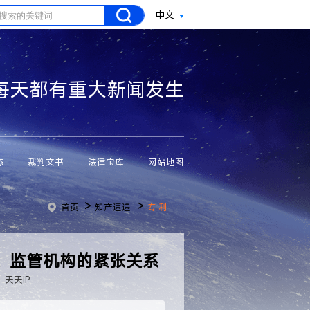
中文
每天都有重大新闻发生
态
裁判文书
法律宝库
网站地图
>
>
首页
知产速递
专 利
、监管机构的紧张关系
：天天IP