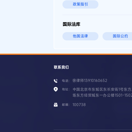
政策指引
国际法库
他国法律
国际公约
联系我们
徐律师13910160652
电话：
中国北京市东城区东长安街1号东方
地址：
场东方经贸城东一办公楼1501-150
100738
邮编：