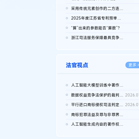
2026.0
采用传统元素创作的二方连续装饰图案作品的独创性及侵权对比认定
2026.0
2025年度江苏省专利预审典型案例
2026.0
“算”出来的参数能否“算数”？
2026.0
浙江司法服务保障最具竞争力营商环境建设典型案例（第二批）含侵...
2026.0
法官视点
更多 
人工智能大模型训练中著作权的合理使用
2026.0
数据权益竞争法保护的裁判路径构建
2026.0
平行进口商标侵权司法判定规则的困境与纾解
2026.0
商标犯罪法益及罪与非罪界限研究
2026.0
人工智能生成内容的著作权司法认定：演进逻辑、现实困境与规则建...
2026.0