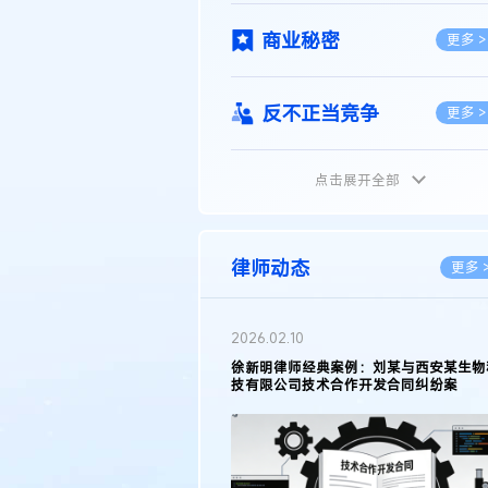
商业秘密
更多 >
反不正当竞争
更多 >
点击展开全部
植物新品种
更多 >
地理标志
更多 >
律师动态
更多 
集成电路布图设计
更多 >
2026.05.11
徐新明律师接受《天津日报》采访：解读
2025年度天津市专利行政保护案例
技术合同
更多 >
传统文化
更多 >