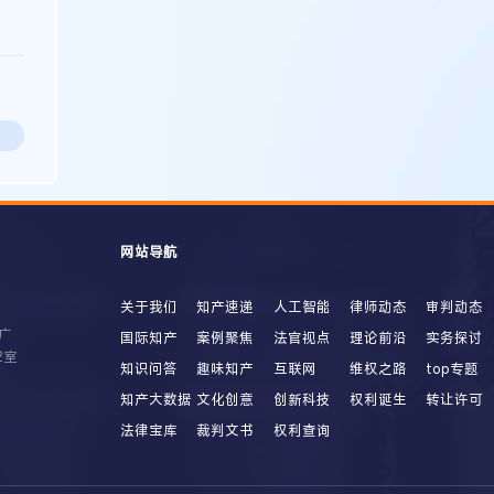
网站导航
关于我们
知产速递
人工智能
律师动态
审判动态
广
国际知产
案例聚焦
法官视点
理论前沿
实务探讨
2室
知识问答
趣味知产
互联网
维权之路
top专题
知产大数据
文化创意
创新科技
权利诞生
转让许可
法律宝库
裁判文书
权利查询