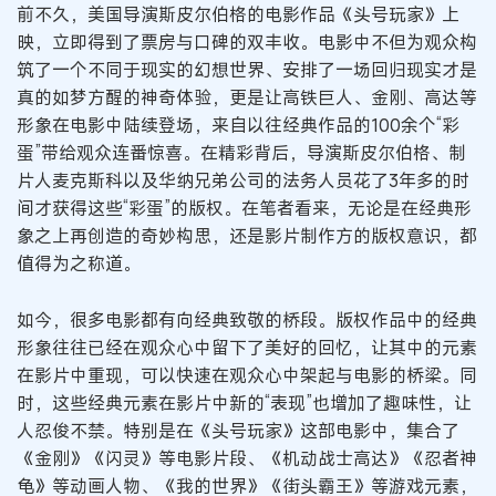
前不久，美国导演斯皮尔伯格的电影作品《头号玩家》上
映，立即得到了票房与口碑的双丰收。电影中不但为观众构
筑了一个不同于现实的幻想世界、安排了一场回归现实才是
真的如梦方醒的神奇体验，更是让高铁巨人、金刚、高达等
形象在电影中陆续登场，来自以往经典作品的100余个“彩
蛋”带给观众连番惊喜。在精彩背后，导演斯皮尔伯格、制
片人麦克斯科以及华纳兄弟公司的法务人员花了3年多的时
间才获得这些“彩蛋”的版权。在笔者看来，无论是在经典形
象之上再创造的奇妙构思，还是影片制作方的版权意识，都
值得为之称道。
如今，很多电影都有向经典致敬的桥段。版权作品中的经典
形象往往已经在观众心中留下了美好的回忆，让其中的元素
在影片中重现，可以快速在观众心中架起与电影的桥梁。同
时，这些经典元素在影片中新的“表现”也增加了趣味性，让
人忍俊不禁。特别是在《头号玩家》这部电影中，集合了
《金刚》《闪灵》等电影片段、《机动战士高达》《忍者神
龟》等动画人物、《我的世界》《街头霸王》等游戏元素，