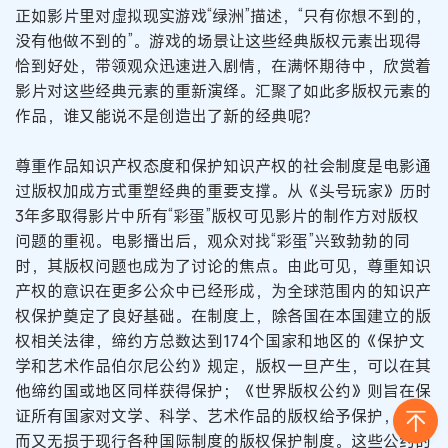
正如影片里对虚拟现实游戏“绿洲”描述，“只有你想不到的，
没有他做不到的”。游戏的场景让这些经典版权元素出现得
恰到好处，带领观众迅速进入剧情，在满怀期待中，欣赏着
影片对这些经典元素的重新演绎。汇聚了如此多版权元素的
作品，谁又能说不是创造出了新的经典呢？
尊重作品知识产权态度和保护知识产权的社会制度是电影通
过版权加成方式重塑经典的重要支撑。从《头号玩家》历时
3年多取得影片中所有“彩蛋”版权可见影片的制作方对版权
问题的重视。电影播出后，观众对找“彩蛋”兴致勃勃的同
时，其版权问题也成为了讨论的焦点。由此可见，尊重知识
产权的意识在更多公众中已经形成，为全球范围内的知识产
权保护奠定了良好基础。在制度上，除各国在本国建立的版
权相关法律，缔约方总数达到174个国家和地区的《保护文
学和艺术作品伯尔尼公约》规定，版权一旦产生，可以在其
他缔约国或地区同样获得保护；《世界版权公约》则旨在保
证所有国家对文学、科学、艺术作品的版权给予保护，补充
而又无损于现行各种国际制度的版权保护制度。这些公约的