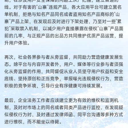
线。对于有害的“山寨”违规产品，各大应用平台可建立黑名
单机制，拒绝与知名产品同名或者盗用知名产品商标的“山
寨”产品上架，在发现后及时进行下架处理，乃至对一些“累
犯”采取禁入机制，以减少用户直接暴露在侵权“山寨”产品面
前的几率，与正规产品的出品方共同维护优质产品运营，提
升用户体验。
再次，社会各界参与者从旁监督，共同助力营造健康发展生
态。除平台与内容开发者外，用户、媒体等行业参与者须强
化从旁监督的作用，共同督促从业人员坚守用户权益和安全
底线、坚持原创和正当竞争，举报曝光违规侵权行为，营造
积极的竞争环境，引导行业有序健康可持续发展。
最后，企业法务工作者应该建立更为有效的维权和监测机
制，及时对市场上的同名或者同类产品进行监控，在发现疑
似侵权行为时，及时通过发律师函、同平台沟通等多种方式
进行维权，而不能坐以待毙。