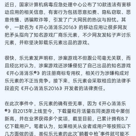
近日，国家计算机病毒应急处理中心公布了10款违法有害移
动应用的相关信息，有害行为包括恶意扣费、隐私窃取、恶
意传播、诱骗欺诈等，引发了广大网民的热议与担忧。其
中，一款名为《开心消消乐2016》的移动应用让很多网友
把矛头指向了知名游戏厂商乐元素，不少网友发帖子声讨乐
元素，并称坚决卸载乐元素出品的游戏。
很快，乐元素发声明称，涉案游戏不但跟公司毫无关联，而
且经比对认为，涉案游戏还涉嫌侵犯了自己出品的知名游戏
《开心消消乐®》的注册商标专用权，相关行为涉嫌构成对
乐元素的不正当竞争。接下来，乐元素会采取相应的法律手
段追究《开心消消乐2016》开发者的法律责任。
在此次事件中，乐元素的确有些无辜，因为《开心消消乐
®》自2013年上线至今，下载量和月活量在同类游戏中屡创
新高，并在业界获得多个奖项，截至目前，已累计拥有8.7
亿下载用户。笔者认为，如果相关从业者或用户等按照以下
几方面做的话，类似乐元素的此次“躺着中枪”事件就可能不