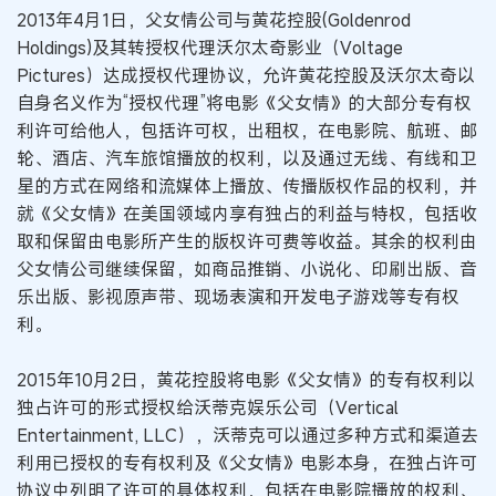
2013年4月1日，父女情公司与黄花控股(Goldenrod
Holdings)及其转授权代理沃尔太奇影业（Voltage
Pictures）达成授权代理协议，允许黄花控股及沃尔太奇以
自身名义作为“授权代理”将电影《父女情》的大部分专有权
利许可给他人，包括许可权，出租权，在电影院、航班、邮
轮、酒店、汽车旅馆播放的权利，以及通过无线、有线和卫
星的方式在网络和流媒体上播放、传播版权作品的权利，并
就《父女情》在美国领域内享有独占的利益与特权，包括收
取和保留由电影所产生的版权许可费等收益。其余的权利由
父女情公司继续保留，如商品推销、小说化、印刷出版、音
乐出版、影视原声带、现场表演和开发电子游戏等专有权
利。
2015年10月2日，黄花控股将电影《父女情》的专有权利以
独占许可的形式授权给沃蒂克娱乐公司（Vertical
Entertainment, LLC），沃蒂克可以通过多种方式和渠道去
利用已授权的专有权利及《父女情》电影本身，在独占许可
协议中列明了许可的具体权利，包括在电影院播放的权利、