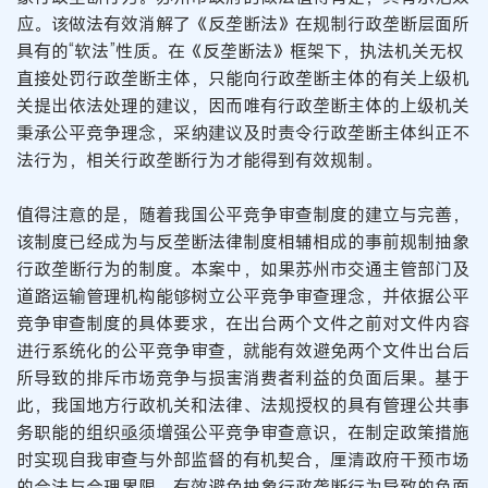
应。该做法有效消解了《反垄断法》在规制行政垄断层面所
具有的“软法”性质。在《反垄断法》框架下，执法机关无权
直接处罚行政垄断主体，只能向行政垄断主体的有关上级机
关提出依法处理的建议，因而唯有行政垄断主体的上级机关
秉承公平竞争理念，采纳建议及时责令行政垄断主体纠正不
法行为，相关行政垄断行为才能得到有效规制。
值得注意的是，随着我国公平竞争审查制度的建立与完善，
该制度已经成为与反垄断法律制度相辅相成的事前规制抽象
行政垄断行为的制度。本案中，如果苏州市交通主管部门及
道路运输管理机构能够树立公平竞争审查理念，并依据公平
竞争审查制度的具体要求，在出台两个文件之前对文件内容
进行系统化的公平竞争审查，就能有效避免两个文件出台后
所导致的排斥市场竞争与损害消费者利益的负面后果。基于
此，我国地方行政机关和法律、法规授权的具有管理公共事
务职能的组织亟须增强公平竞争审查意识，在制定政策措施
时实现自我审查与外部监督的有机契合，厘清政府干预市场
的合法与合理界限，有效避免抽象行政垄断行为导致的负面