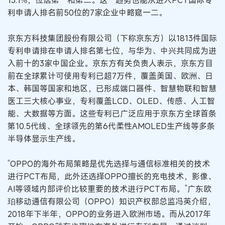
13.1%，位居第一和第二。这一趋势也能从进入PCT国际专
利申请人排名前50位的7家企业中略窥一二。
京东方科技集团股份有限公司（下称京东方）以1813件国际
专利申请排在申请人排名第七位，与华为、中兴共同成为进
入前十的3家中国企业。京东方有关负责人表示，京东方目
前在全球累计可使用专利已超7万件，覆盖美国、欧洲、日
本、韩国等国家和地区，已形成端口器件、智慧物联和智慧
医工三大核心事业，专利覆盖LCD、OLED、传感、人工智
能、大数据等方面。这些专利已广泛应用于京东方全球首条
第10.5代线、全球领先的第6代柔性AMOLED生产线等多条
半导体显示生产线。
“OPPO的海外布局策略是优先选择与通信标准相关的技术
进行PCT布局，此外还选择OPPO擅长的充电技术，影像、
AI等领域内部评价比较重要的技术进行PCT布局。”广东欧
珀移动通信有限公司（OPPO）知识产权部总监冯英介绍，
2018年下半年，OPPO的业务进入欧洲市场。而从2017年