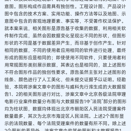
意图。图形构成作品需具有独创性。工程设计图、产品设计
图中包含的技术方案、实用功能、操作方法等以及地图、示
意图中包含的客观地理要素、事实等，不受著作权法保护。
就本案来说，相关图形是原告基于收集的数据，利用相关软
件制作完成，虽然会因数据变化呈现出不同的形状，但图形
形状的不同是基于数据差异产生，而非基于创作产生。针对
相同的数据，不同的使用者应用相同的软件进行处理，最终
形成的图形应是相同的；即使使用不同软件，只要使用者利
用常规图形类别展示数据，其表达也是相同的，故上述图形
不符合图形作品的独创性要求。原告虽然主张对上述图形的
线条、颜色进行了人工美化，但未提交证据予以证明。经勘
验，本院将涉案文章中的图形与威科先行库生成的大数据报
告1、2的相关图形进行对比，涉案文章中北京各级法院审理
电影行业案件数量分布图与大数据报告1中“法院”部分的图形
均为柱状图，数据均体现出北京市朝阳区人民法院受理案件
数量最多，其次为北京市海淀区人民法院。上述2个图形显
示的法院数量、每个法院受理案件的数量有所不同。除上述
2个图形的差异外，涉案文章中的其他图形和大数据报告1、