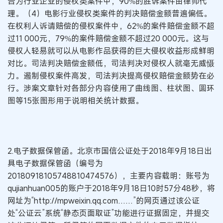
告为行业企业的侵权类案件中，90%的胜诉案件由律师代
理。（4）电影行业侵权类案件的判决赔偿金额普遍偏低。
在权利人诉请赔偿的侵权案件中，62%的案件赔偿金额不超
过11 000元，79%的案件赔偿金额不超过20 000元。这与
侵权人轻易就可以从电影作品获得的巨大侵权收益形成鲜明
对比。司法判决赔偿金额低，司法判决对侵权人就毫无威慑
力。遏制侵权案件高发，司法判决提高侵权赔偿金额势在必
行。涉案文章针对各部分内容使用了曲线图、柱状图、圆环
图等15张图形用于说明相关统计数据。
2.电子数据保管函。北京市国信公证处于2018年9月18日出
具电子数据保管函（编号为
20180918105748810474576），主要内容载明：账号为
qujianhuan005的账户于2018年9月18日10时57分48秒，将
网址为“http://mpweixin.qq.com……”的网页通过该公证
处“公证云”系统“静态页面取证”功能进行证据固定，并提交