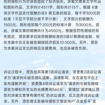
告的侵权行为对原告造成了经济损失。涉案文章系文字作品
和图形作品，文字共计4511字，图形共计15个。根据《使
用文字作品支付报酬办法》第五条的规定，每千字300元的
标准（不足千字部分按千字计算），文字部分的稿酬为
1500元。图形按照每个200元的标准计算，为3000元。因
此，涉案文章的稿酬共计为4500元。根据惩罚性赔偿的有
关规定，原告要求应按照稿酬标准的5倍计算赔偿金额，但
在本案中仅主张被告赔偿经济损失10 000元。另外，原告
为本案诉讼支出的相应合理费用，也应由被告负担。
诉讼过程中，原告放弃其第1项诉讼请求；变更第2项诉讼请
求为“请求判令被告赔礼道歉、消除影响，在百家号平台上
发布道歉声明”；变更第4项诉讼请求为“请求判令被告赔偿
原告为维权所支出的合理费用560元”；曾增加“请求确认原
告对涉案文章享有著作权”的诉讼请求，后又放弃该诉讼请
求。另外，原告曾主张被诉侵权文章由用户“点金圣手”发