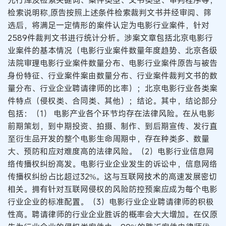
先行库及检索关键词、案件类型、文书类型、审判程序等，
检索说明称,原告按照上述条件检索裁判文书并经审阅、筛
选后，将满足一定情形的案件认定为电影行业案件，针对
2589件裁判文书进行统计分析。涉案文章包括北京电影行
业案件的基本情况（电影行业案件数量年度趋势、北京各级
法院审理电影行业案件数量分布、电影行业案件原告与被告
身份特征、行业案件案由数量分布、行业案件裁判文书的数
量分布、行业企业聘请律师的比率）；北京电影行业各类案
件特点（侵权类、合同类、其他）；结论。其中，结论部分
包括：（1） 电影产业各个环节均存在法律风险。在从电影
前期策划，到中期投资、拍摄、制作、到后期宣传、发行直
至衍生品开发的整个电影生命周期中，存在种类多、数量
大、预防和应对难度高的法律风险。（2）电影行业信息网
络传播权纠纷高发。电影行业企业发生的诉讼中，信息网络
传播权纠纷占比超过32%。这与互联网技术的高速发展密切
相关。拥有针对互联网侵权的风险防控预案应成为每个电影
行业企业的标准配置。（3）电影行业企业聘请律师的积极
性高。聘请律师的行业企业胜诉的概率会大大增加。在仅原