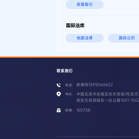
政策指引
国际法库
他国法律
国际公约
联系我们
徐律师13910160652
电话：
中国北京市东城区东长安街1号东方
地址：
场东方经贸城东一办公楼1501-150
100738
邮编：