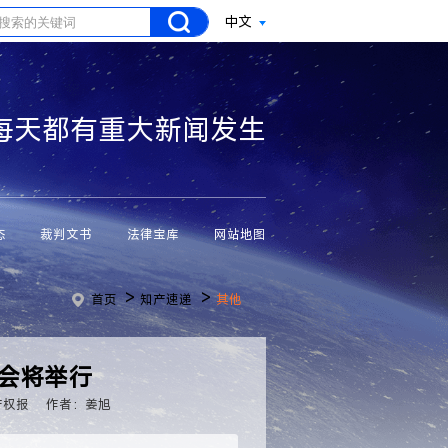
中文
每天都有重大新闻发生
态
裁判文书
法律宝库
网站地图
>
>
首页
知产速递
其他
大会将举行
产权报
作者：姜旭