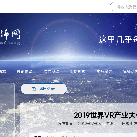
这里几乎
动态
理论前沿
法官视点
案例聚焦
实务探讨
律师动
返回列表
2019世界VR产业
发布时间：2019-07-03
来源：中国知识