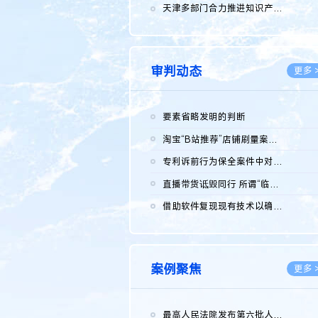
2026.0
天津多部门合力推进知识产权保护工作
2026.0
审判动态
更多 
要素省略发明的判断
2026.0
淘宝“B站推荐”店铺刷量案维持原判，两被告连带赔偿150万元
2026.0
专利诉前行为保全案件中对仿制药申请人曾作出三类声明的考量及违...
2026.0
直播带货诋毁同行 所谓“临场发挥”不免责
2026.0
借助软件复现现有技术以确认相关参数特征是否被公开
2026.0
案例聚焦
更多 
最高人民法院发布第六批人民法院种业知识产权司法保护典型案例 含...