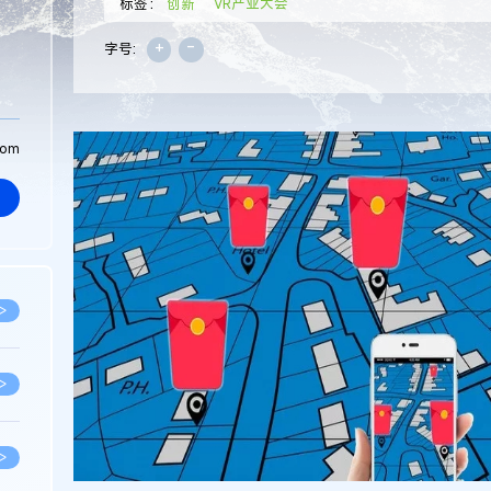
标签：
创新
VR产业大会
+
-
字号:
com
>
>
>