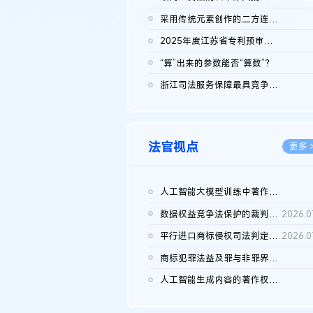
2026.0
采用传统元素创作的二方连续装饰图案作品的独创性及侵权对比认定
2026.0
2025年度江苏省专利预审典型案例
2026.0
“算”出来的参数能否“算数”？
2026.0
浙江司法服务保障最具竞争力营商环境建设典型案例（第二批）含侵...
2026.0
法官视点
更多 
人工智能大模型训练中著作权的合理使用
2026.0
数据权益竞争法保护的裁判路径构建
2026.0
平行进口商标侵权司法判定规则的困境与纾解
2026.0
商标犯罪法益及罪与非罪界限研究
2026.0
人工智能生成内容的著作权司法认定：演进逻辑、现实困境与规则建...
2026.0