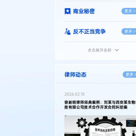
商业秘密
更多 >
反不正当竞争
更多 >
点击展开全部
植物新品种
更多 >
地理标志
更多 >
律师动态
更多 
集成电路布图设计
更多 >
2026.02.10
权律师徐新明接受《中国经营
徐新明律师经典案例：刘某与西安某生物
技术革新下知识产权保护面临新
技有限公司技术合作开发合同纠纷案
技术合同
策略
更多 >
传统文化
更多 >