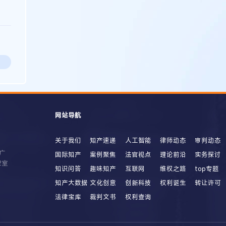
网站导航
关于我们
知产速递
人工智能
律师动态
审判动态
广
国际知产
案例聚焦
法官视点
理论前沿
实务探讨
2室
知识问答
趣味知产
互联网
维权之路
top专题
知产大数据
文化创意
创新科技
权利诞生
转让许可
法律宝库
裁判文书
权利查询