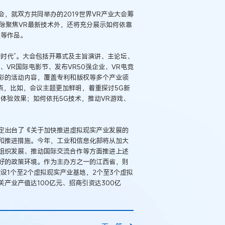
，就双方共同举办的2019世界VR产业大会筹
除聚焦VR最新技术外，还将充分展示如何依靠
漫等作品。
知新时代”。大会包括开幕式及主旨演讲、主论坛、
、VR国际电影节、发布VR50强企业、VR电竞
彩的活动内容，覆盖专利和版权等多个产业领
亮点，比如，会议主题更加鲜明，着重探讨5G新
体验效果；如何依托5G技术，推动VR游戏、
定出台了《关于加快推进虚拟现实产业发展的
和推进措施。今年，工业和信息化部将从加大
组织发展、推动国际交流合作等方面推进上述
好的政策环境。作为主办方之一的江西省，则
设1个至2个虚拟现实产业基地，2个至3个虚拟
产业产值达100亿元、招商引资达300亿