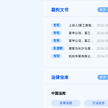
裁判文书
更多 
专利
上诉人I某工具制品有限公司与被上诉人程某及一审被告中华人民共和...
2026.0
专利
某甲公司、某乙公司、某丙公司申请诉前行为保全复议裁定书
2026.0
专利
某甲公司、某乙公司、官某与某丙公司专利申请权权属纠纷 二审判决...
2026.0
反垄断
谭某与长沙马某堆农产品股份有限公司滥用市场支配地位纠纷二审裁...
2026.0
专利
杭州华某有限公司与菲某有限公司侵害发明专利权纠纷
2026.0
法律宝库
更多 
中国法库
法律法规
立法动态