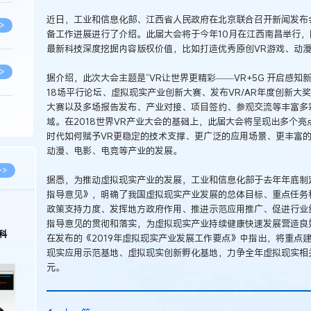
近日，工业和信息化部、江西省人民政府在北京联合召开新闻发布会
>
备工作进展进行了介绍。此届大会将于今年10月在江西南昌举行，
最新科技深度挖掘内容版权价值，比如打造优秀原创VR游戏、动
>
据介绍，此次大会主题是“VR让世界更精彩——VR+5G 开启感
18场平行论坛、虚拟现实产业创新大赛、发布VR/AR年度创新大奖
大赛以及多场报告发布、产业对接、项目签约、参观交流等丰富多
>
域。在2018世界VR产业大会的基础上，此届大会将呈现出多个
时代如何赋予VR更稳定的技术支撑、更广泛的应用场景、更丰富的
动漫、电影、电竞等产业的发展。
>
>>
据悉，为推动虚拟现实产业的发展，工业和信息化部于去年年底制
指导意见》，明确了我国虚拟现实产业发展的总体目标、重点任务
政策支持力度、发挥地方政府作用、推进示范应用推广、促进行业
>
指导意见的贯彻和落实，为虚拟现实产业持续健康快速发展营造良
科
在发布的《2019年虚拟现实产业发展工作要点》中指出，将重点建
现实应用示范基地、虚拟现实创新孵化基地，力争全年虚拟现实相关
>
元。
>