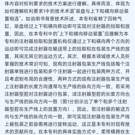
体内容对权利要求的技术方案进行理解。具体而言，体现为
如何理解权利要求1中的技术术语“吸盘与上下和横向移动装
置相连”。如说明书背景技术所述，本专利省略了回转气
缸，吸盘经过上下和横向移动即可实现对注射器的拾取和放
置，因此，在本专利中的“上下和横向移动装置”应理解为本
专利的注射器拾取和放置机构仅通过上下和横向两个方向的
运动即可完成注射器在输送带上的拾取和在包装生产线的放
置，其间无其它的运动方式。其次，根据本领域技术人员所
掌握的技术常识可知，现有的注射器包装生产线包括每个注
射器单独进行包装和多个注射器一起进行包装两种方式，并
且考虑到布局的合理性，两种方式的现有注射器包装生产线
上注射器的长度方向通常与生产线的纵向方向一致，若采用
注射器型腔对注射器进行包装，该注射器型腔的长度方向也
与生产线的纵向方向一致（图1分别示出了单个和多个注射
器型腔在生产线上的放置方向），因此，若注射器的输送方
向与生产线的纵向方向一致，即可实现注射器在包装生产线
上被包装之前毋需再进行旋转运动，这正是本专利对现有技
术的贡献所在。在本专利的具体实施方式中，柔带横跨在生