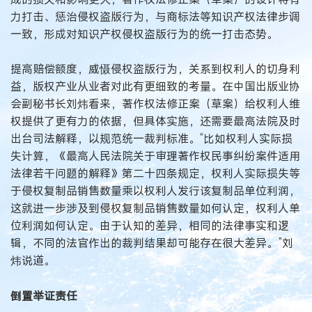
力打击、惩治侵权盗版行为，与商标法等知识产权法律步调
一致，形成对知识产权侵权盗版行为的统一打击态势。
提高赔偿额度，威慑侵权盗版行为，关系到权利人的切身利
益，版权产业从业者对此有更细致的考量。在中国出版业协
会副秘书长刘炜看来，著作权法修正案（草案）给权利人维
权提供了更有力的依据，但具体实施，还需要最高法院及时
出台司法解释，以规范统一裁判标准。“比如权利人实际损
失计算，《最高人民法院关于审理著作权民事纠纷案件适用
法律若干问题的解释》第二十四条规定，权利人实际损失等
于侵权复制品销售数量乘以权利人发行该复制品单位利润，
这就进一步涉及到侵权复制品销售数量如何认定，权利人单
位利润如何认定。由于认知的差异，相同的法律事实和逻
辑，不同的法官作出的裁判结果却可能存在很大差异。”刘
炜说道。
倒置举证责任