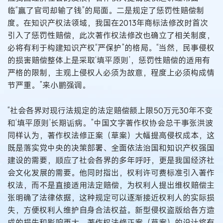
临“赢了官司却输了钱”的局面。二是规定了惩罚性赔偿制
度。在知识产权法领域，我国在2013年商标法修改时首次
引入了惩罚性赔偿，此次著作权法修改也确立了相关制度，
必将有利于构建知识产权“严保护”的格局。“当然，民事侵权
的损害赔偿整体上是采取‘填平原则’，惩罚性赔偿的适用有
严格的限制，主观上侵权人必须为故意，程度上必须构成情
节严重。”来小鹏强调。
“社会各界对现行法规定的法定赔偿额上限50万元30年不变
和‘填平原则’长期诟病。”中国文字著作权协会总干事张洪波
同样认为，著作权法修正案（草案）大幅提高侵权成本，这
既是落实党中央的决策部署、全面依法治国和知识产权强国
建设的需要，顺应了社会各界的多年呼吁，更是我国经济社
会文化发展的需要。他同时指出，权利许可费标准引入著作
权法，而不是直接适用法定赔偿，为权利人提出维权赔偿主
张明确了法律依据，这种规定可以逐渐接近权利人的实际损
失，方便权利人维护自身合法权益。新型侵权盗版给各方造
成的损失和影响更大，著作权法修正案（草案）的设计将有