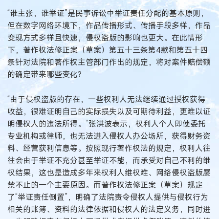
“谁主张，谁举证”是民事诉讼中举证责任分配的基本原则，
但在数字网络环境下，作品传播形式、传播手段多样，作品
变现方式多样且快速，侵权盗版的影响也更大。在此情形
下，著作权法修正案（草案）第五十三条第4款和第五十四
条针对法院和著作权主管部门作出的规定，将对案件赔偿额
的确定带来哪些变化？
“由于侵权盗版的存在，一些权利人无法继续通过授权获得
收益，很难证明自己的实际损失以及可期待利益，更难以证
明侵权人的违法所得。”张洪波表示，权利人个人即使委托
专业机构或律师，也无法进入侵权人办公场所，获得财务资
料、经营获利信息等。按照现行著作权法的规定，权利人往
往会由于举证不充分甚至举证不能，而承受对自己不利的维
权结果，这也是造成多年来权利人维权难、网络侵权盗版屡
禁不止的一个主要原因。而著作权法修正案（草案）规定
了“举证责任倒置”，明确了法院责令侵权人提供与侵权行为
相关的账簿、资料的法律依据和侵权人的法定义务，同时进