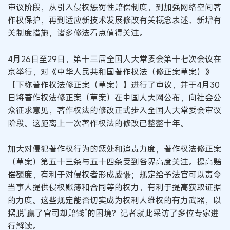
审议阶段，从引入侵权惩罚性赔偿制度，到加强网络空间著
作权保护，再到适应新技术发展修改有关概念表述、新增有
关制度措施，诸多修法看点值得关注。
4月26日至29日，第十三届全国人大常委会第十七次会议在
京举行，对《中华人民共和国著作权法（修正案草案）》
【下称著作权法修正案（草案）】进行了审议，并于4月30
日将著作权法修正案（草案）在中国人大网公布，向社会公
众征求意见，著作权法的修改正式步入全国人大常委会审议
阶段。这距离上一次著作权法的修改已整整十年。
加大对侵犯著作权行为的惩处和追责力度，著作权法修正案
（草案）第五十三条与五十四条受到各界高度关注。提高赔
偿额度，有利于对侵权者形成威慑；规定给予法官可以责令
当事人提供侵权账簿和合同等的权力，有利于提高获取证据
的力度。这些规定能否切实成为权利人维权的有力武器，以
摆脱“赢了官司却赔钱”的困境？记者就此采访了多位专家进
行解读。