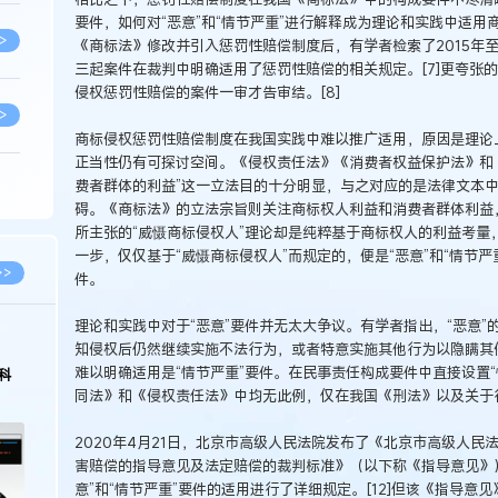
要件，如何对“恶意”和“情节严重”进行解释成为理论和实践中适用
>
《商标法》修改并引入惩罚性赔偿制度后，有学者检索了2015年至
三起案件在裁判中明确适用了惩罚性赔偿的相关规定。[7]更夸张的
侵权惩罚性赔偿的案件一审才告审结。[8]
>
商标侵权惩罚性赔偿制度在我国实践中难以推广适用，原因是理论
正当性仍有可探讨空间。《侵权责任法》《消费者权益保护法》和
费者群体的利益”这一立法目的十分明显，与之对应的是法律文本
>
碍。《商标法》的立法宗旨则关注商标权人利益和消费者群体利益
所主张的“威慑商标侵权人”理论却是纯粹基于商标权人的利益考量，
一步，仅仅基于“威慑商标侵权人”而规定的，便是“恶意”和“情节
>
>>
件。
理论和实践中对于“恶意”要件并无太大争议。有学者指出，“恶意”
>
知侵权后仍然继续实施不法行为，或者特意实施其他行为以隐瞒其侵权
难以明确适用是“情节严重”要件。在民事责任构成要件中直接设置
科
同法》和《侵权责任法》中均无此例，仅在我国《刑法》以及关于行
>
2020年4月21日，北京市高级人民法院发布了《北京市高级人
害赔偿的指导意见及法定赔偿的裁判标准》（以下称《指导意见》
>
意”和“情节严重”要件的适用进行了详细规定。[12]但该《指导