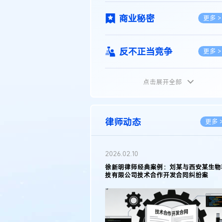
商业秘密
更多 >
反不正当竞争
更多 >
点击展开全部
植物新品种
更多 >
地理标志
更多 >
律师动态
更多 
集成电路布图设计
更多 >
2026.02.10
权律师徐新明接受《中国经营
徐新明律师经典案例：刘某与西安某生物
技术革新下知识产权保护面临新
技有限公司技术合作开发合同纠纷案
技术合同
策略
更多 >
传统文化
更多 >