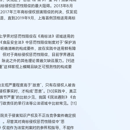
商标侵权惩罚性赔偿的最大阻碍。2013年8月
2017年三年商标侵权损害赔偿的判决，仅发现
是，直到2019年9月，上海首例顶格适用商标
上学界对惩罚性赔偿在《商标法》领域适用的
《食品安全法》中惩罚性赔偿制度对于“保护消
中明确清晰的构成要件，故在实践中适用鲜有障
，但对于商标侵权惩罚性赔偿，目前学界通说
除此之外的其他理论普遍欠缺说服力。[9]进
严重”这样客观上模糊且缺乏可预测性的构成要
的主观严重程度高于“故意”，只有在侵权人被告
事实时，才构成“恶意”。[10]实践中，真正
“情节严重”的比较少见，我国《民法通则》《合
政责任的单行法等公法领域中比较常见。[11]
民法院关于侵害知识产权及不正当竞争案件确定损
）。尽管其对商标侵权惩罚性赔偿中“恶
意见》仅能作为法官判案时的参照和指导，不能作