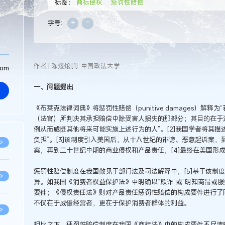
标签：
商标侵权
惩罚性赔偿
+
-
字号:
作者 | 陈煜烺[1] 中国政法大学
com
一、问题提出
《布莱克法律词典》将惩罚性赔偿（punitive damages）解
（法官）所判决其承担赔偿中除受害人损失的那部分；其目的在于
例从而威慑其他将来可能实施上述行为的人”。[2]我国学者将其描
负担”。[3]该制度引入美国后，从十八世纪的诽谤、恶意起诉案
>
案，再到二十世纪中期的商业侵权和产品责任，[4]最终在美国形
惩罚性赔偿制度在我国散见于部门法及司法解释中，[5]基于该制
>
异。如我国《消费者权益保护法》中明确以“欺诈”或“明知商品或
要件；《侵权责任法》则对产品责任惩罚性赔偿的构成要件进行了同
不仅在于威慑经营者，更在于保护消费者群体的利益。
>
相比之下，惩罚性赔偿制度在我国《商标法》中的构成要件不尽清晰