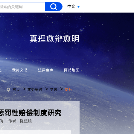
中文
真理愈辩愈明
态
裁判文书
法律宝库
网站地图
>
>
>
首页
实务探讨
学者
商标
惩罚性赔偿制度研究
信
作者：陈煜烺