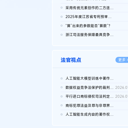
2026.0
采用传统元素创作的二方连续装饰图案作品的独创性及侵权对比认定
2026.0
2025年度江苏省专利预审典型案例
2026.0
“算”出来的参数能否“算数”？
2026.0
浙江司法服务保障最具竞争力营商环境建设典型案例（第二批）含侵...
2026.0
法官视点
更多 
人工智能大模型训练中著作权的合理使用
2026.0
数据权益竞争法保护的裁判路径构建
2026.0
平行进口商标侵权司法判定规则的困境与纾解
2026.0
商标犯罪法益及罪与非罪界限研究
2026.0
人工智能生成内容的著作权司法认定：演进逻辑、现实困境与规则建...
2026.0