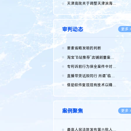
2026.0
天津高院关于调整天津滨海高新技术产业开发区华苑科技园一审普通...
2026.0
审判动态
更多 
要素省略发明的判断
2026.0
淘宝“B站推荐”店铺刷量案维持原判，两被告连带赔偿150万元
2026.0
专利诉前行为保全案件中对仿制药申请人曾作出三类声明的考量及违...
2026.0
直播带货诋毁同行 所谓“临场发挥”不免责
2026.0
借助软件复现现有技术以确认相关参数特征是否被公开
2026.0
案例聚焦
更多 
最高人民法院发布第六批人民法院种业知识产权司法保护典型案例 含...