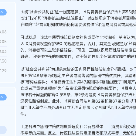
围绕“社会公共利益”这一规范意旨，《消费者权益保护法》第55条
>>
欺诈”[24]和“消费者主动向法院提出”；第2款规定了消费者所受
在缺陷”“经营者明知该缺陷仍向消费者提供”和“造成消费者或其他
8.06
可以发现，该法中惩罚性赔偿制度的构成要件非常清晰，笔者认为
8.05
入《消费者权益保护法》的规范意旨。否则，其完全可规定为“经
的，消费者可以主张多倍赔偿。”可见，正确认识惩罚性赔偿制度
8.03
明确、可操作性强的构成要件，对于惩罚性制度在司法实践中的适
7.30
以“社会公共利益”为规范意旨的国内惩罚性赔偿制度分析路径，对
7.29
法》第148条第2款规定生产者或销售者的惩罚性赔偿责任，其清晰
标”等构成要件；《侵权责任法》第47条则同样明确规定了“明知产
亡或者严重健康损害”为产品责任惩罚性赔偿的构成要件；《最高
法律若干问题的解释》第8条、第9条则是将《消费者权益保护法
>>
惩罚性赔偿制度。此外，《劳动合同法》第82条和第87条分别以
同”“用人单位不与劳动者订立无固定期限劳动合同”和“用人单位违
件。
上述各法中惩罚性赔偿制度普遍向社会弱势群体——消费者和劳动
不平等的局面。反之，传统民法强调意思自治和形式平等，无论对