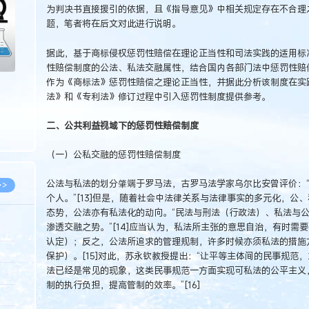
为判决书直接援引的依据，且《指导意见》中相关规定存在不合理
题，笔者将在后文对此进行说明。
据此，基于商标侵权惩罚性赔偿在理论正当性和司法实践的适用标
性赔偿制度的公法、私法交融属性，结合国内各部门法中惩罚性赔
作为《商标法》惩罚性赔偿之理论正当性，并据此分析该制度在实
法》和《专利法》修订过程中引入惩罚性制度提供参考。
二、公共利益视域下的惩罚性赔偿制度
（一）公私交融的惩罚性赔偿制度
公法与私法的划分肇端于罗马法，古罗马法学家乌尔比安曾评价：
>>
个人。”[13]但是，随着社会中法律关系与法律事实的多元化，公
态势，公法亦有私法化的动向。“民法与刑法（行政法）、私法与
渗透交融之势。”[14]应当认为，私法所主张的意思自治，有时
认定）；反之，公法所追求的管理规制，许多时候亦须私法的措施
8.07
保护）。[15]对此，苏永钦教授提出：“让平等主体间的民事规范
法已经是常见的现象，这类民事规范一方面实现可私法的公平主义
5.14
制的执行负担，提高管制的效率。”[16]
5.08