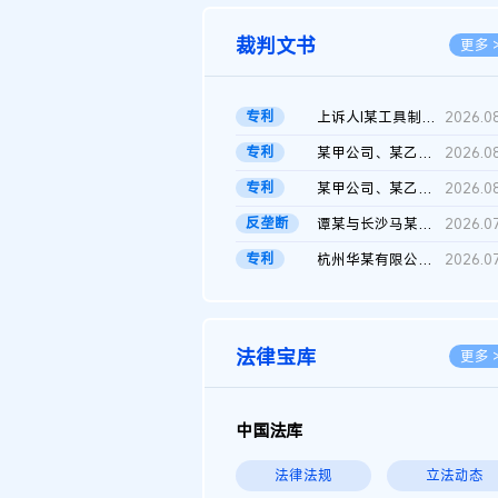
裁判文书
更多 
专利
上诉人I某工具制品有限公司与被上诉人程某及一审被告中华人民共和...
2026.0
专利
某甲公司、某乙公司、某丙公司申请诉前行为保全复议裁定书
2026.0
专利
某甲公司、某乙公司、官某与某丙公司专利申请权权属纠纷 二审判决...
2026.0
反垄断
谭某与长沙马某堆农产品股份有限公司滥用市场支配地位纠纷二审裁...
2026.0
专利
杭州华某有限公司与菲某有限公司侵害发明专利权纠纷
2026.0
法律宝库
更多 
中国法库
法律法规
立法动态