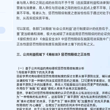
者与用人单位之间达成的合同均不予干预（违反国家利益和法律强
营者与消费者、用人单位与劳动者之间的地位从起点上便不平等，
果不平等。笔者认为，惩罚性赔偿制度之意旨恰恰在于通过对处于
则，从而实现实质平等。
可以发现，各部门法围绕“社会公共利益”进行制度设计的优势在于，
重”更加明确和清晰，极大地减轻了法官适用惩罚性赔偿时的论证
《侵权责任法》《食品安全法》中惩罚性赔偿在我国司法实践中广泛
正当性是惩罚性赔偿制度在我国法律土壤下的应有之义。
三、公共利益视域下《商标法》惩罚性赔偿之正当性
（一）基于公共利益的商标侵权惩罚性赔偿制度分析
1.传统填平原则下的先天矛盾
目前学界对商标侵权惩罚性赔偿制度的探讨主要从填平原则出发，辅以
法谦抑性下是一种替代刑法实现惩罚目的之措施；[25]更有学者提出
是填平原则之外的加重责任，责任人可能面临比行政处罚更严苛的制裁。
作用在于“制裁”和“威慑”侵权人将来不会再次实施侵权。
显然，学者们对惩罚性赔偿制度的认识仍然是从公私法划分出发，并将
为“一种特殊的私法责任”。这就导致了“填平原则”成为私法责任的刚性
其“填补式赔偿”的本质，于是产生了“填补原则”和“加重责任”的先天
性赔偿的“内心确信”，也增加了法官的在判决书中的论证负担。
如前文所述，处于公私法交融下诞生的惩罚性赔偿制度，探讨其理论正