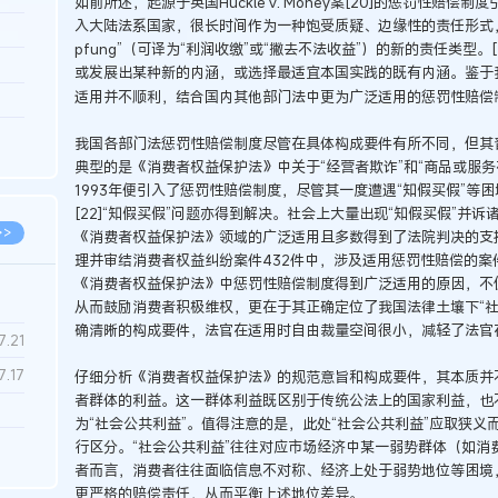
如前所述，起源于英国Huckle v. Money案[20]的惩罚性
入大陆法系国家，很长时间作为一种饱受质疑、边缘性的责任形式，最终
3.26
pfung”（可译为“利润收缴”或“撇去不法收益”）的新的责任类型
8.06
或发展出某种新的内涵，或选择最适宜本国实践的既有内涵。鉴于
适用并不顺利，结合国内其他部门法中更为广泛适用的惩罚性赔偿
8.04
8.04
我国各部门法惩罚性赔偿制度尽管在具体构成要件有所不同，但其普
典型的是《消费者权益保护法》中关于“经营者欺诈”和“商品或服
8.03
1993年便引入了惩罚性赔偿制度，尽管其一度遭遇“知假买假”等
[22]“知假买假”问题亦得到解决。社会上大量出现“知假买假”并
>>
《消费者权益保护法》领域的广泛适用且多数得到了法院判决的支持
理并审结消费者权益纠纷案件432件中，涉及适用惩罚性赔偿的案件达
《消费者权益保护法》中惩罚性赔偿制度得到广泛适用的原因，不
从而鼓励消费者积极维权，更在于其正确定位了我国法律土壤下“社
确清晰的构成要件，法官在适用时自由裁量空间很小，减轻了法官
7.28
7.21
7.17
仔细分析《消费者权益保护法》的规范意旨和构成要件，其本质并
者群体的利益。这一群体利益既区别于传统公法上的国家利益，也
为“社会公共利益”。值得注意的是，此处“社会公共利益”应取狭
7.02
行区分。“社会公共利益”往往对应市场经济中某一弱势群体（如消
者而言，消费者往往面临信息不对称、经济上处于弱势地位等困境
6.22
更严格的赔偿责任，从而平衡上述地位差异。