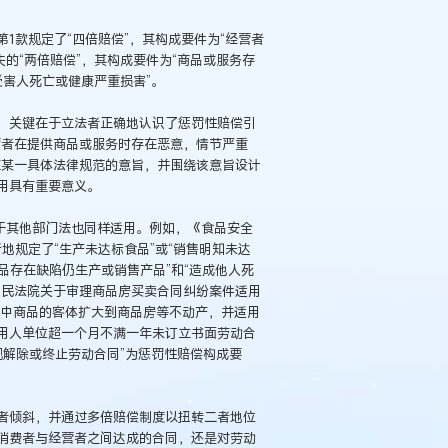
第1款规定了“四倍赔偿”，其构成要件为“经营者
损失的“两倍赔偿”，其构成要件为“商品或服务存
受害人死亡或健康严重损害”。
，关键在于立法者正确地认识了惩罚性赔偿引
营者在提供商品或服务时存在恶意，情节严重
在某一具体法律规范的意旨，并围绕该意旨设计
用具有重要意义。
于其他部门法也同样适用。例如，《食品安全
地规定了“生产未达标食品”或“销售明知未达
品存在缺陷仍生产或销售产品”和“造成他人死
人民法院关于审理商品房买卖合同纠纷案件适用
》中商品的客体扩大到商品房等不动产，并适用
“用人单位超一个月不满一年未订立书面劳动合
规解除或终止劳动合同”为惩罚性赔偿构成要
者倾斜，并通过多倍赔偿制度以扭转二者地位
消费者与经营者之间达成的合同，还是对劳动