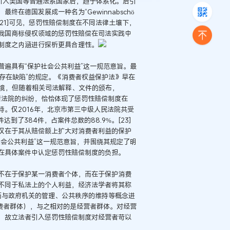
赔偿制度引入美国等普通法系国家后，趋于体系化。后引
在德国发展成一种名为“Gewinnabschö
。[21]可见，惩罚性赔偿制度在不同法律土壤下，
我国商标侵权领域的惩罚性赔偿在司法实践中
制度之内涵进行探析更具合理性。
遍具有“保护社会公共利益”这一规范意旨。最
务存在缺陷”的规定。《消费者权益保护法》早在
困境，但随着相关司法解释、文件的颁布，
诉诸法院的纠纷，恰恰体现了惩罚性赔偿制度在
。仅2016年，北京市第三中级人民法院共受
到了384件，占案件总数的88.9%。[23]
仅在于其从赔偿额上扩大对消费者利益的保护
会公共利益”这一规范意旨，并围绕其规定了明
在具体案件中认定惩罚性赔偿制度的负担。
不在于保护某一消费者个体，而在于保护消费
不同于私法上的个人利益，经济法学者将其称
义而与政府机关的管理、公共秩序的维持等概念进
费者群体），与之相对的是经营者群体。对经营
，故立法者引入惩罚性赔偿制度对经营者苛以