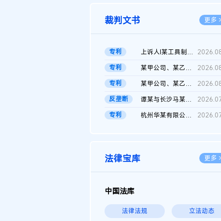
裁判文书
更多 
专利
上诉人I某工具制品有限公司与被上诉人程某及一审被告中华人民共和...
2026.0
专利
某甲公司、某乙公司、某丙公司申请诉前行为保全复议裁定书
2026.0
专利
某甲公司、某乙公司、官某与某丙公司专利申请权权属纠纷 二审判决...
2026.0
反垄断
谭某与长沙马某堆农产品股份有限公司滥用市场支配地位纠纷二审裁...
2026.0
专利
杭州华某有限公司与菲某有限公司侵害发明专利权纠纷
2026.0
法律宝库
更多 
中国法库
法律法规
立法动态