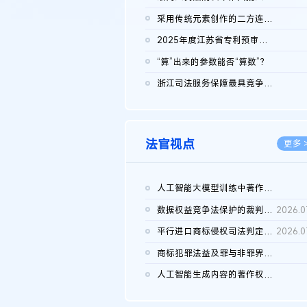
2026.0
采用传统元素创作的二方连续装饰图案作品的独创性及侵权对比认定
2026.0
2025年度江苏省专利预审典型案例
2026.0
“算”出来的参数能否“算数”？
2026.0
浙江司法服务保障最具竞争力营商环境建设典型案例（第二批）含侵...
2026.0
法官视点
更多 
人工智能大模型训练中著作权的合理使用
2026.0
数据权益竞争法保护的裁判路径构建
2026.0
平行进口商标侵权司法判定规则的困境与纾解
2026.0
商标犯罪法益及罪与非罪界限研究
2026.0
人工智能生成内容的著作权司法认定：演进逻辑、现实困境与规则建...
2026.0