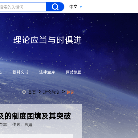
中文
理论应当与时俱进
态
裁判文书
法律宝库
网站地图
>
>
首页
理论前沿
综论
及的制度困境及其突破
杂志
作者：高婧