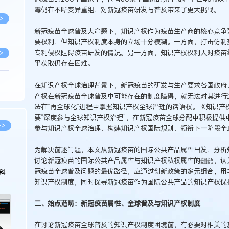
毒仍在不断变异重组，对新冠疫苗研发与普及带来了更大挑战。
>
新冠疫苗全球普及大命题下，知识产权作为疫苗生产商的核心竞争
要权利，但知识产权制度本身的立场十分模糊。一方面，打击仿制
专利侵权阻碍疫苗研发的情况。另一方面，知识产权权利人对疫苗
>
平获取仍存在困难。
在知识产权全球治理背景下，新冠疫苗的研发与生产要求各国政府
>
产权在新冠疫苗全球普及中可能存在的制度障碍，就无法对其进行
法在“再全球化”进程中掌握知识产权全球治理的话语权。《知识产权
要“深度参与全球知识产权治理”，在新冠疫苗全球分配中积极提供
>
>>
参与知识产权全球治理、构建知识产权国际规则、领衔下一阶段全
为解决前述问题，本文从新冠疫苗的国际公共产品属性出发，分析
>
2026.03.09
2026.02.10
讨论新冠疫苗的国际公共产品属性与知识产权私权属性的龃龉，认
冠疫苗全球普及问题的最优路径，应通过创新政策的多元组合，用
著名知识产权律师徐新明接受《中国经营
徐新明律师经典案
报》采访：技术革新下知识产权保护面临新
技有限公司技术合
知识产权制度，同时探寻新冠疫苗作为国际公共产品的知识产权保
挑战与应对策略
>
二、始点范畴：新冠疫苗属性、全球普及与知识产权制度
>
在讨论新冠疫苗全球普及的知识产权制度困境前，有必要对相关的