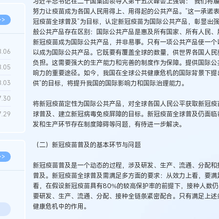
习近平总书记在二十国集团领导人第十五次峰会上强调：“我们将
努力让疫苗成为各国人民用得上、用得起的公共产品。”这一承诺表
>>
冠疫苗全球普及”为目标，认定新冠疫苗为国际公共产品，彰显出
般公共产品存在区别：国际公共产品是惠及所有国家、所有人民、
新冠疫苗成为国际公共产品，并非易事。只有一项公共产品使一个
8.06
以成为国际公共产品。它既要有覆盖全球的数量，供世界各国人民
负担。这需要强大的生产能力和完善的制度作为保障。提供国际公
8.05
响力的重要途径。如今，我国在全球公共健康危机的国际背景下提
供”的目标，将提升我国的国际影响力和国际治理能力。
8.03
7.30
将新冠疫苗定性为国际公共产品，对全球各国人民公平获取新冠疫
球普及、建立新冠病毒免疫屏障的目标。新冠疫苗全球普及仍面临
7.29
发和生产环节存在制度障碍等问题，有待进一步解决。
（二）新冠疫苗普及的基本环节与问题
>>
新冠疫苗普及是一个动态的过程，涉及研发、生产、流通、分配和
普及。新冠疫苗全球普及需满足多方面的要求：从效力上看，要满
看，在假设新冠疫苗具有80%的较高保护率的前提下，接种人数仍
要研发、生产、流通、分配、接种全链条紧密配合。只有满足上述
健康危机中的作用。