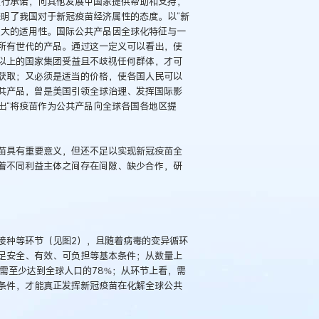
履行承诺，向其他发展中国家提供帮助和支持，
明了我国对于新冠疫苗经济属性的态度。以“新
强大的适用性。国际公共产品因全球化特征与一
所有世代的产品。通过这一定义可以看出，使
以上的国家集团受益且不歧视任何群体，才可
获取；又必须是适当的价格，使各国人民可以
共产品，曾是美国引领全球治理、发挥国际影
出“将疫苗作为公共产品向全球各国各地区提
苗具有重要意义，但还不足以实现新冠疫苗全
着不同利益主体之间存在间隙、缺少合作，研
接种等环节（见图2），且随着病毒的变异循环
足安全、有效、可负担等基本条件；从数量上
需至少达到全球人口的78%；从环节上看，需
条件，才能真正发挥新冠疫苗在化解全球公共