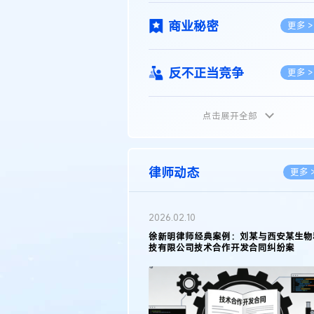
商业秘密
更多 >
反不正当竞争
更多 >
点击展开全部
植物新品种
更多 >
地理标志
更多 >
律师动态
更多 
集成电路布图设计
更多 >
2026.05.11
徐新明律师接受《天津日报》采访：解读
2025年度天津市专利行政保护案例
技术合同
更多 >
传统文化
更多 >