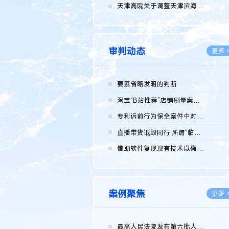
2026.0
天津高院关于调整天津滨海高新技术产业开发区华苑科技园一审普通...
2026.0
审判动态
更多 
要素省略发明的判断
2026.0
淘宝“B站推荐”店铺刷量案维持原判，两被告连带赔偿150万元
2026.0
专利诉前行为保全案件中对仿制药申请人曾作出三类声明的考量及违...
2026.0
直播带货诋毁同行 所谓“临场发挥”不免责
2026.0
借助软件复现现有技术以确认相关参数特征是否被公开
2026.0
案例聚焦
更多 
最高人民法院发布第六批人民法院种业知识产权司法保护典型案例 含...