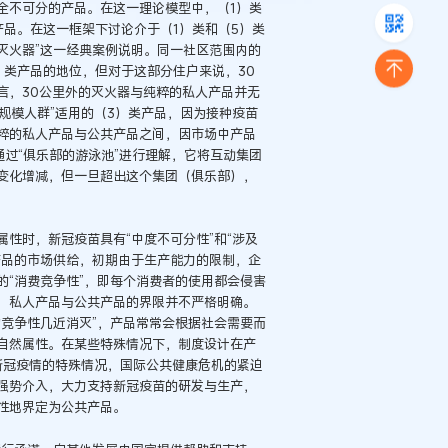
全不可分的产品。在这一理论模型中，（1）类
品。在这一框架下讨论介于（1）类和（5）类
灭火器”这一经典案例说明。同一社区范围内的
）类产品的地位，但对于这部分住户来说，30
言，30公里外的灭火器与纯粹的私人产品并无
规模人群”适用的（3）类产品，因为接种疫苗
粹的私人产品与公共产品之间，因市场中产品
过“俱乐部的游泳池”进行理解，它将互动集团
变化增减，但一旦超出这个集团（俱乐部），
性时，新冠疫苗具有“中度不可分性”和“涉及
产品的市场供给，初期由于生产能力的限制，企
“消费竞争性”，即每个消费者的使用都会侵害
，私人产品与公共产品的界限并不严格明确。
竞争性几近消灭”，产品常常会根据社会需要而
自然属性。在某些特殊情况下，制度设计在产
次新冠疫情的特殊情况，国际公共健康危机的紧迫
强势介入，大力支持新冠疫苗的研发与生产，
性地界定为公共产品。