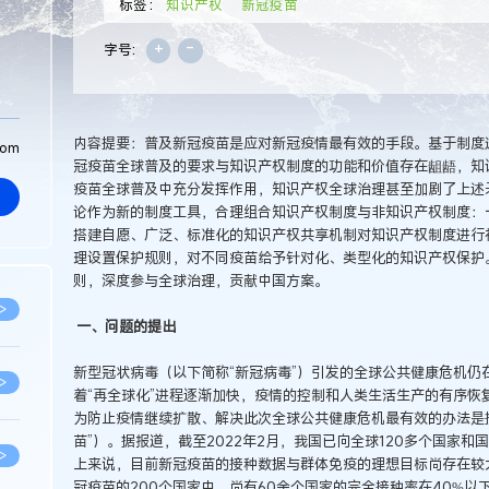
标签：
知识产权
新冠疫苗
+
-
字号:
内容提要：普及新冠疫苗是应对新冠疫情最有效的手段。基于制度
com
冠疫苗全球普及的要求与知识产权制度的功能和价值存在龃龉，知
疫苗全球普及中充分发挥作用，知识产权全球治理甚至加剧了上述
论作为新的制度工具，合理组合知识产权制度与非知识产权制度：
搭建自愿、广泛、标准化的知识产权共享机制对知识产权制度进行
理设置保护规则，对不同疫苗给予针对化、类型化的知识产权保护
则，深度参与全球治理，贡献中国方案。
>
一、问题的提出
新型冠状病毒（以下简称“新冠病毒”）引发的全球公共健康危机仍
>
着“再全球化”进程逐渐加快，疫情的控制和人类生活生产的有序恢
为防止疫情继续扩散、解决此次全球公共健康危机最有效的办法是
苗”）。据报道，截至2022年2月，我国已向全球120多个国家
>
上来说，目前新冠疫苗的接种数据与群体免疫的理想目标尚存在较大
冠疫苗的200个国家中，尚有60余个国家的完全接种率在40%