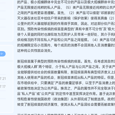
的产品、极小规模群体中完全不可分的产品以及极大规模群体中完
3.26
产品无限接近纯粹的私人产品，（5）类产品无限接近纯粹的公共产
之间的产品将更容易理解。首先，（2）类产品可以借助“邻居家的
8.06
灭火器在该社区中给住户带来的影响（保护效果）使得其具备（2
8.04
公里外的灭火器能够起到的作用微乎其微，因此，对这部分住户而
区别。预防传染性疾病的疫苗是典型的“具有中度不可分性”及“极大
8.04
使个人受益的同时也潜在地为无防护人员带来一些好处，其介于纯
8.03
供给情况的不同在私人产品和公共产品之间摇摆。（4）类产品可通
的规模限定在小范围内，每个成员的消费不会因其他人员消费量的
这种纯公共性就会消失。
>>
新冠疫苗属于典型的预防传染性疾病的疫苗。首先，在考虑其自然属
极大规模人群”两个特征，介于私人产品与公共产品之间。关于该
业能够提供给社会的疫苗数量有限，新冠疫苗具有典型经济意义上的
其他人使用该产品的机会，新冠疫苗表现出私人产品的特征。但是
7.28
7.21
在市场供给中，只要满足“产品的数量足够多，以至于产品消费上的
7.17
被政策性地决定为公共产品。换言之，产品的属性并不完全取决于
品“私人产品”或“公共产品”的定性中甚至发挥决定作用。基于此
性和危害性使我国政府（政治集团）从外部完成了制度选择。政府
7.02
转变了新冠疫苗的经济属性，使其从私人产品因社会需要而被政策
6.22