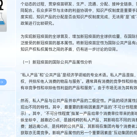
个动态的过程，贯穿疫苗研发、生产、流通、分配、接种全链条，
同配合。在众多环节与主体的利益协调中，知识产权制度是重要手
度实现、知识产品的分配是否由知识产权制度完成，无法用“是”或
政策进行比较研究。
为实现新冠疫苗的全球普及、增加新冠疫苗的全球供给量，在国际组
泛接受的新冠疫苗的基本属性。将新冠疫苗定性为国际公共产品有
知识产权私权属性之间的矛盾，仍有进一步讨论的空间。
（一）新冠疫苗的国际公共产品属性分析
“私人产品”和“公共产品”是经济学领域的专业术语。私人产品是指
权，并排斥他人消费的物品与服务”。通常具有消费的竞争性和排他
>>
有非竞争性和非排他性利益的产品和服务”。由于市场无法为其有
然而，私人产品与公共产品并非产品的二极定性。产品的经济属性
现出不同的特性。其中，最重要的影响因素是产品的“不可分性程度”
8.07
示）。其中，“不可分性程度”指某一产品给单个消费单位带来的影
纵坐标中，越靠近O点，是越纯粹的私人产品，其影响在不同的消
5.14
费；越远离O点，是纯粹的公共产品，其影响在集团内每个消费者
5.08
获取亦无需竞争。影响产品属性的另一个重要因素是“互动集团的规