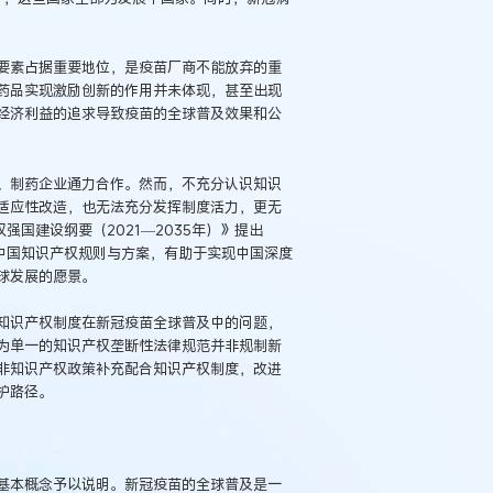
要素占据重要地位，是疫苗厂商不能放弃的重
药品实现激励创新的作用并未体现，甚至出现
经济利益的追求导致疫苗的全球普及效果和公
、制药企业通力合作。然而，不充分认识知识
适应性改造，也无法充分发挥制度活力，更无
强国建设纲要（2021—2035年）》提出
中国知识产权规则与方案，有助于实现中国深度
球发展的愿景。
知识产权制度在新冠疫苗全球普及中的问题，
为单一的知识产权垄断性法律规范并非规制新
非知识产权政策补充配合知识产权制度，改进
例：刘某与西安某生物科
作开发合同纠纷案
护路径。
基本概念予以说明。新冠疫苗的全球普及是一