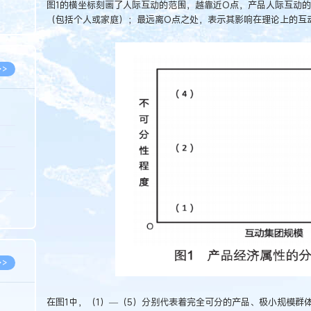
图1的横坐标刻画了人际互动的范围，越靠近O点，产品人际互动
8.07
（包括个人或家庭）；最远离O点之处，表示其影响在理论上的互
8.07
>>
8.06
8.05
8.05
8.04
8.04
>>
在图1中，（1）—（5）分别代表着完全可分的产品、极小规模群