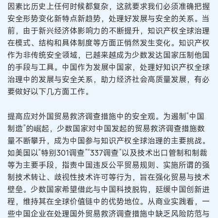
因素比历史上任何时候都复杂，这就要求我们必须准确把握
安全形势变化新特点新趋势，处理好发展与安全的关系。当
前，由于新兴经济体影响力的不断提升，知识产权全球治理
在模式、结构和具体制度等方面正悄然发生变化。知识产权
作为非传统安全领域，已越来越成为少数发达国家压制他国
的手段与工具。中国作为发展中国家，处理好知识产权全球
治理中的发展与安全关系，助力经济社会高质量发展，有必
要做好以下几方面工作。
提高应对外国贸易救济调查措施中的安全观。为遏制“中国
制造”的崛起，少数国家对中国发起的贸易救济调查措施数
量不断攀升，成为中国参与知识产权全球治理的主要挑战。
如美国以“特别301调查”“337调查”以及技术出口管制和制裁
等为主要手段，指责中国违反公平贸易规则、实施所谓的强
制技术转让、歧视性技术许可等行为，旨在强化贸易与技术
壁垒。少数国家希望借此与中国科技脱钩，延缓中国创新进
程，维持其在全球价值链中的优势地位。从商业实践看，一
些中国企业在处理国外贸易救济调查措施中缺乏风险防范与