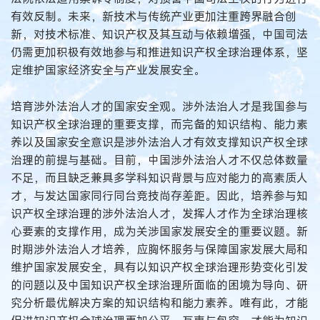
有效反制。未来，新技术与传统产业更加注重跨界融合创
新，对技术标准、知识产权及其互动与依赖增强，中国司法
仍需更加积极有效地参与和推进知识产权全球治理体系，坚
定维护国家经济安全与产业发展安全。
培育涉外法治人才的国家安全观。涉外法治人才是我国参与
知识产权全球治理的重要支撑，而完备的知识结构、能力素
养以及国家安全意识是涉外法治人才有效支撑知识产权全球
治理的前提与基础。目前，中国涉外法治人才不仅总体数量
不足，而且缺乏兼具多学科知识背景与应对能力的高素质人
才，与发达国家同行同台竞技尚存差距。因此，培养参与知
识产权全球治理的涉外法治人才，发挥人才作为全球治理核
心要素的支撑作用，成为关涉国家发展安全的重要议题。新
时期涉外法治人才培养，应胸怀服务与保障国家发展大局和
维护国家发展安全，具有以知识产权全球治理形势变化引发
的问题以及中国知识产权全球治理所面临的困境为导向、研
究分析最优解决方案的知识结构和能力素养。唯有此，才能