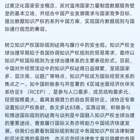
过度泛化国家安全概念，反对滥用国家力量制造数据服务壁
垒的基本立场，并结合中国产业发展需求与国家竞争目标，
提出数据知识产权的系列中国方案，实现国内数据规则与国
际通行规范的兼容。
树立知识产权国际规则磋商与履行中的安全观。知识产权全
球治理早期始于各国协调知识产权规则的贸易需求，最终以
知识产权国际规则为全球治理体系的主要表现形式。目前，
中国对外经贸活动中的知识产权磋商日益频繁，呈现国家
多、层次高、议题广等特点，知识产权成为国际经贸关系的
焦点之一。如中国积极参与并签署的《区域全面经济伙伴关
系协定》（RCEP），是参与人口最多、成员结构最多元、
经贸规模最大、最具发展潜力的自由贸易协定。该协定专章
设置知识产权条款，条文多达83条。实践证明，积极参与
和推进国际规则的磋商与谈判是中国融入知识产权全球治理
的重要途径，善意履行国际义务亦将助力中国经济快速发
展。但我们也要看到国际规则制定中各国知识产权法律制度
和司法实践的差异性，亦不应忽视法律条文背后隐藏的各国