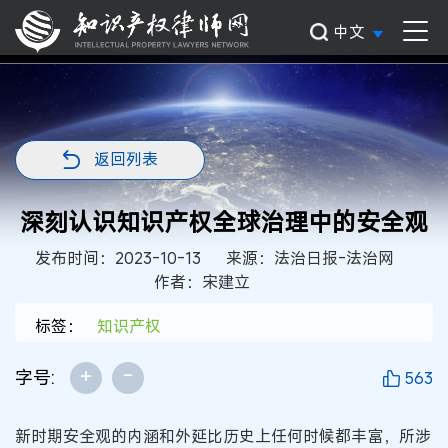
中文
返回列表
深刻认识知识产权全球治理中的安全观
发布时间：2023-10-13
来源：法治日报-法治网
作者：宋建立
标签：
知识产权
+
-
字号:
563
新时期安全观的内涵和外延比历史上任何时候都丰富，所涉