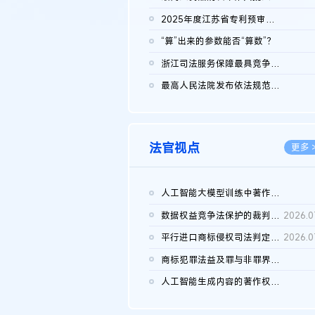
2026.0
2025年度江苏省专利预审典型案例
2026.0
“算”出来的参数能否“算数”？
2026.0
浙江司法服务保障最具竞争力营商环境建设典型案例（第二批）含侵...
2026.0
最高人民法院发布依法规范平台经营、保护消费者合法权益典型案例...
2026.0
法官视点
更多 
人工智能大模型训练中著作权的合理使用
2026.0
数据权益竞争法保护的裁判路径构建
2026.0
平行进口商标侵权司法判定规则的困境与纾解
2026.0
商标犯罪法益及罪与非罪界限研究
2026.0
人工智能生成内容的著作权司法认定：演进逻辑、现实困境与规则建...
2026.0