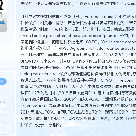
重保护，也可以选择双重保护，但真正实行双重保护的似乎只有美
目前世界大多数国家推行欧盟（EU，European union）的
种权保护，相关非生物学生产方法和技术可以获得专利保护。195
物品种保护制度，1961年欧洲5国，即比利时、法国、德意志联邦、意大利
union for the protection of new varieties of 
家随后陆续加入，随着世界贸易组织（WTO，World trade org
的知识产权协议》（TRIPs，Agreement trade-related aspects of 
洲、非洲和拉丁美洲等发展中国家也陆续加入。经历3次修订，UPOV公约形
UPOV1991 3个文本，其中UPOV1961/1972和UPOV1978
术育种时代品种权保护。1993年生效的生物资源相关国际性公约《生物多
biological diversity）保护地球动植物遗传多样性及相关
资源的主权。1994年欧盟植物新品种办事处（CPVO，The community 
>>
物新品种保护制度，品种权利人可以自主选择欧盟或其成员国申请授
种在EU 27个成员国（2018年英国脱离EU）范围内获得同等有
济合作政府间国际组织，2005年加入UPOV。非洲知识产权组织（OAPI，Afri
7.31
organization）是前法国殖民地中官方语言为法语的17个国
2014年加入UPOV。目前UPOV正式成员78个，观察员100个
观察员非政府间组织25个。UPOV公约影响力深远，已成为国际
5.14
种保护中处于主导地位。
5.08