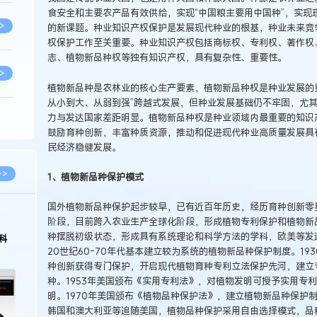
食安全和主要农产品有效供给，实现“中国粮主要用中国种”，实现
>
的新课题。种业知识产权保护是发展现代种业的根基，种业未来竞
权保护工作至关重要。种业知识产权包括商标权、专利权、著作权
志、植物新品种权等独有知识产权，具有复杂性、重要性。
>
植物新品种是农林业的核心生产要素，植物新品种权是种业发展的
从小到大、从弱到强”跨越式发展，但种业发展基础仍不牢固，尤
力与发达国家差距明显。植物新品种权是种业领域内最重要的知识
>
鼓励育种创新，丰富种质资源，推动和促进现代种业高质量发展具
民经济稳健发展。
>
>>
1、植物新品种保护模式
国外植物新品种保护起步较早，已有近百年历史，经历育种创新零
>
阶段，目前跨入农业生产全球化阶段，形成植物专利保护和植物新品
种摆脱初级状态，形成具有系统理论和科学方法的学科，欧美等发
科
20世纪60-70年代基本建立较为系统的植物新品种保护制度。1
>
种创新获得专门保护，开启现代植物育种专利立法保护先河，建立
种。1953年美国颁布《实用专利法》，对植物发明可授予实用专
明。1970年美国颁布《植物品种保护法》，建立植物新品种保护
>
韩国和澳大利亚等追随美国，植物品种保护采用自由选择模式，品