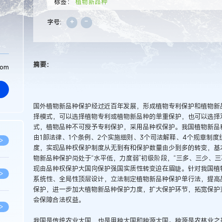
标签：
植物新品种
+
-
字号:
摘要：
com
国外植物新品种保护经过近百年发展，形成植物专利保护和植物新
择模式，可以选择植物专利或植物新品种的单重保护，也可以选择
式，植物品种不可授予专利保护，采用品种权保护。我国植物新品
由1部法律、1个条例、2个实施细则、3个司法解释、4个规章制度组成
>
度，实现品种权保护制度从无到有和保护数量由少到多的转变，基
物新品种保护尚处于“水平低，力度弱”初级阶段，“三多、三少、
现由品种权保护大国向保护强国实质性转变迫在眉睫。针对我国植
>
系统性、全局性顶层设计，立法制定植物新品种保护单行法，提高
保护，进一步加大植物新品种保护力度，扩大保护环节，拓宽保护
会保障合法权益。
>
我国是传统农业大国，也是用种大国和种源大国。种源是农林业之