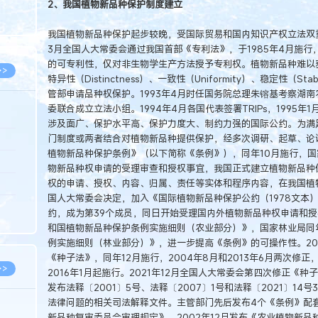
2、我国植物新品种保护制度建立
8.05
8.05
我国植物新品种保护起步较晚，受国际贸易和国内知识产权立法双重
3月全国人大常委会通过我国首部《专利法》，于1985年4月施
的可专利性，仅对非生物学生产方法授予专利权。植物新品种难以
>>
特异性（Distinctness）、一致性（Uniformity）、稳定性（
管部申请品种权保护。1993年4月时任国务院总理朱镕基考察湖
委联合成立立法小组。1994年4月各国代表签署TRIPs，1995
涉及面广、保护水平高、保护力度大、制约力强的国际公约。为满
门制度或两者结合对植物新品种提供保护，经多次调研、起草、论证
8.05
植物新品种保护条例》（以下简称《条例》），同年10月施行，
8.05
物新品种权申请的受理审查和授权事宜，我国正式建立植物新品种
权的申请、授权、内容、归属、责任等实体和程序内容，在我国植物
8.04
国人大常委会决定，加入《国际植物新品种保护公约（1978文本）》
8.04
约，成为第39个成员，同日开始受理国内外植物新品种权申请和授权
和国植物新品种保护条例实施细则（农业部分）》，国家林业局同
8.03
例实施细则（林业部分）》，进一步提高《条例》的可操作性。20
《种子法》，同年12月施行，2004年8月和2013年6月两次修正
>>
2016年1月起施行。2021年12月全国人大常委会第四次修正《种
发布法释〔2001〕5号、法释〔2007〕1号和法释〔2021〕1
法律问题的相关司法解释文件。主管部门先后发布4个《条例》配套
新品种复审委员会审理规定》、2002年12月发布《农业植物新品