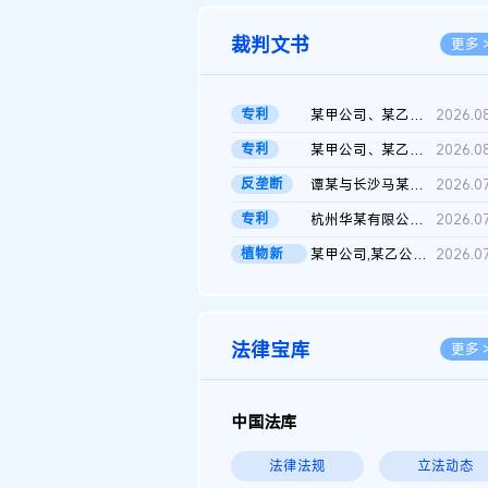
裁判文书
更多 
专利
某甲公司、某乙公司、某丙公司申请诉前行为保全复议裁定书
2026.0
专利
某甲公司、某乙公司、官某与某丙公司专利申请权权属纠纷 二审判决...
2026.0
反垄断
谭某与长沙马某堆农产品股份有限公司滥用市场支配地位纠纷二审裁...
2026.0
专利
杭州华某有限公司与菲某有限公司侵害发明专利权纠纷
2026.0
植物新
某甲公司,某乙公司,某门市部,某丙公司植物新品种临时保护期使用费...
2026.0
品..
法律宝库
更多 
中国法库
法律法规
立法动态