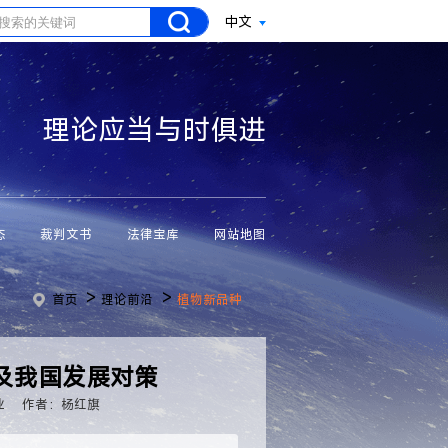
中文
理论应当与时俱进
态
裁判文书
法律宝库
网站地图
>
>
首页
理论前沿
植物新品种
及我国发展对策
业
作者：杨红旗