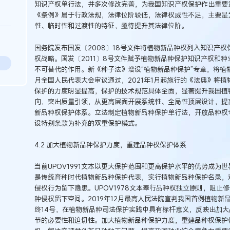
知识产权单行法，并多次修改完善，为我国知识产权保护作出重要
《条例》属于行政法规，法律位阶较低，法律权威性不足，主要是为
性、临时性和过渡性的特征，亟待提升其法律位阶。
国务院发布国发〔2008〕18号文件将植物新品种权列入知识产
权战略。国发〔2011〕8号文件赋予植物新品种保护知识产权和
不可替代的作用。新《种子法》增设“植物新品种保护”专章，将植物
月全国人民代表大会审议通过，2021年1月起施行的《法典》将
保护的力度明显提高，保护的技术规范具体全面，显著提升我国植
向，突出质量引领，从更高层面开展系统性、全局性顶层设计，提
新品种权保护体系。立法制定植物新品种保护单行法，开放品种权
设特别条款为补充的双重保护模式。
4.2 加大植物新品种保护力度，重建品种权保护体系
当前UPOV1991文本以更大保护范围和更高保护水平的优势成为世
是传统育种时代植物新品种保护代表，实行植物新品种保护名录，
侵权行为留下隐患。UPOV1978文本奉行品种权独立原则，阻
种侵权留下空间。2019年12月最高人民法院宣判我国首例植物新品
终14号，在植物新品种司法保护实践中具有标杆意义，反映出加
节的必要性和迫切性。加大植物新品种保护力度，重建品种权保护体