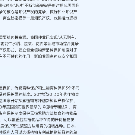
现代种业“芯片”不断创新突破是新时期我国面临
争的核心是知识产权的竞争，做好种业知识产
、商业秘密权等一般知识产权，也包括地理标
重要战略性资源。我国种业已实现“从无到有、
其功能性水稻、蔬菜、花卉等领域市场综合竞争
产权形式，建立健全植物新品种保护制度对于
有不可替代的作用，影响着国家种业安全和国
星保护、传统育种保护和生物育种保护3个不同
种保护两种制度。20世纪20-30年代作物育
达国家开始探索植物育种创新知识产权保护，
930年美国颁布世界最早的《植物专利法》，育
专利保护制度保护无性繁殖方法培育的植物品
利，可以覆盖包括植物品种在内的任何植物发
制度保护有性繁殖方法培育的植物品种。日本、
种权利人可以选择植物专利或植物新品种的单