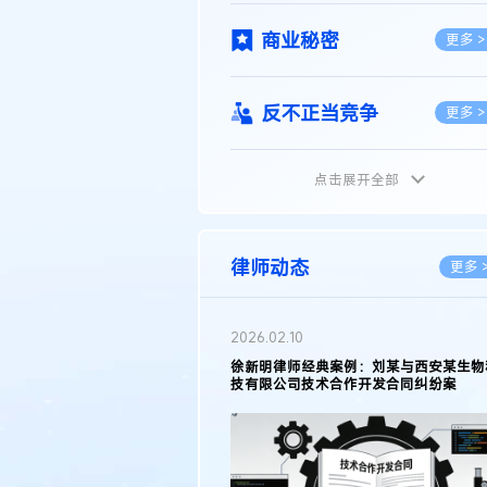
商业秘密
更多 >
反不正当竞争
更多 >
点击展开全部
植物新品种
更多 >
地理标志
更多 >
律师动态
更多 
集成电路布图设计
更多 >
2026.02.10
权律师徐新明接受《中国经营
徐新明律师经典案例：刘某与西安某生物
技术革新下知识产权保护面临新
技有限公司技术合作开发合同纠纷案
技术合同
策略
更多 >
传统文化
更多 >