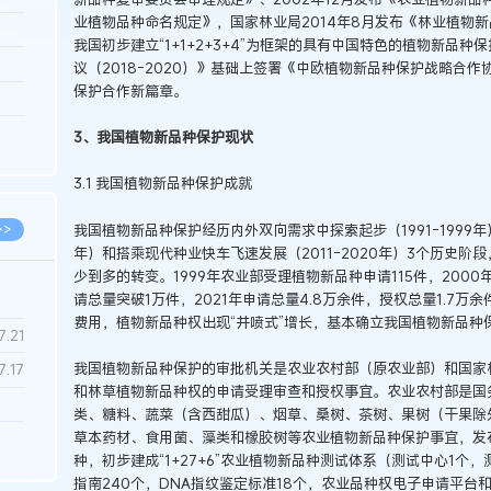
业植物品种命名规定》，国家林业局2014年8月发布《林业植物
3.26
我国初步建立“1+1+2+3+4”为框架的具有中国特色的植物新品种
8.04
议（2018-2020）》基础上签署《中欧植物新品种保护战略合作协
保护合作新篇章。
8.04
8.03
3、我国植物新品种保护现状
8.03
3.1 我国植物新品种保护成就
我国植物新品种保护经历内外双向需求中探索起步（1991-1999年
>>
年）和搭乘现代种业快车飞速发展（2011-2020年）3个历史
少到多的转变。1999年农业部受理植物新品种申请115件，2000
请总量突破1万件，2021年申请总量4.8万余件，授权总量1.7万
费用，植物新品种权出现“井喷式”增长，基本确立我国植物新品种
7.28
7.21
我国植物新品种保护的审批机关是农业农村部（原农业部）和国家
7.17
和林草植物新品种权的申请受理审查和授权事宜。农业农村部是国
类、糖料、蔬菜（含西甜瓜）、烟草、桑树、茶树、果树（干果除
草本药材、食用菌、藻类和橡胶树等农业植物新品种保护事宜，发布
7.02
种，初步建成“1+27+6”农业植物新品种测试体系（测试中心1个
6.22
指南240个，DNA指纹鉴定标准18个，农业品种权电子申请平台