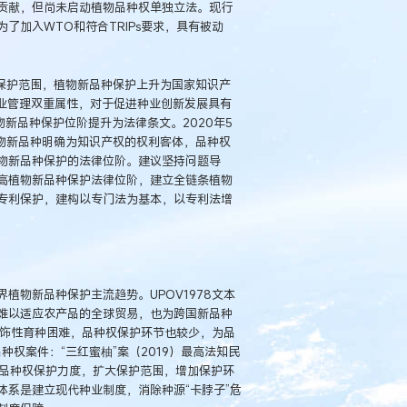
贡献，但尚未启动植物品种权单独立法。现行
了加入WTO和符合TRIPs要求，具有被动
权保护范围，植物新品种保护上升为国家知识产
种业管理双重属性，对于促进种业创新发展具有
新品种保护位阶提升为法律条文。2020年5
植物新品种明确为知识产权的权利客体，品种权
物新品种保护的法律位阶。建议坚持问题导
高植物新品种保护法律位阶，建立全链条植物
专利保护，建构以专门法为基本，以专利法增
界植物新品种保护主流趋势。UPOV1978文本
难以适应农产品的全球贸易，也为跨国新品种
止修饰性育种困难，品种权保护环节也较少，为品
种权案件：“三红蜜柚”案（2019）最高法知民
大品种权保护力度，扩大保护范围，增加保护环
系是建立现代种业制度，消除种源“卡脖子”危