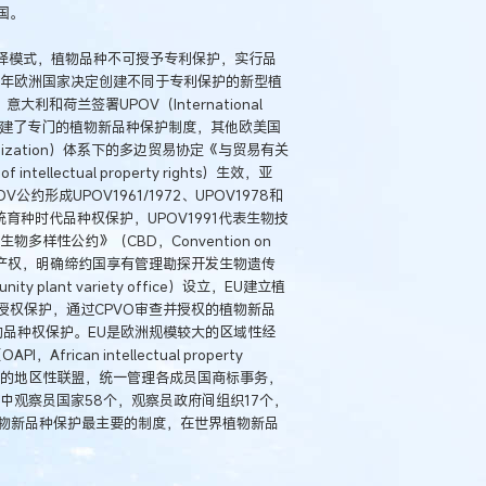
国。
强制选择模式，植物品种不可授予专利保护，实行品
7年欧洲国家决定创建不同于专利保护的新型植
和荷兰签署UPOV（International
plants）公约，创建了专门的植物新品种保护制度，其他欧美国
anization）体系下的多边贸易协定《与贸易有关
intellectual property rights）生效，亚
成UPOV1961/1972、UPOV1978和
代表传统育种时代品种权保护，UPOV1991代表生物技
样性公约》（CBD，Convention on
传统知识产权，明确缔约国享有管理勘探开发生物遗传
plant variety office）设立，EU建立植
权保护，通过CPVO审查并授权的植物新品
效的品种权保护。EU是欧洲规模较大的区域性经
can intellectual property
家组成的地区性联盟，统一管理各成员国商标事务，
，其中观察员国家58个，观察员政府间组织17个，
植物新品种保护最主要的制度，在世界植物新品