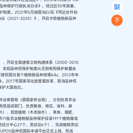
新品种保护行政执法办法》。经过近30年探索，
保护制度。2021年5月我国与EU在《双边合作协
议（2021-2025）》，开启中欧植物新品种
）、开启全面建章立制构建体系（2000-2010
阶段，实现品种权保护制度从无到有和保护数量由
年授权国内首个植物新品种培矮64s，2012年申
余件。2017年国家深化放管服改革，取消品种权
保护大国地位。
林业草原局（原国家林业局），分别负责农业
务院组成部门，负责粮食、棉花、油料、麻
外）、观赏植物（木本除外）、草类、绿肥、
11批农业植物新品种保护目录191个植物属或
，测试分中心27个，测试站6个），完成植物测试
和UPOV品种权国际申请平台正式上线，形成