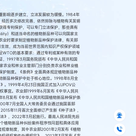
影响逐步建立，立法发展较为缓慢。1984年
行，经历多次修改完善，依然排除与植物有关发明
获得专利保护，可以专门立法保护，那些具有
Stability）和适当命名的植物新品种可以向国家主
南农业时要求制定植物新品种保护法律，有关部
年1月生效，成为当前世界范围内知识产权保护领域
足WTO的基本要求：通过专利或某种有效的专
，1997年3月国务院颁布《中华人民共和国
国家农业和林业主管部门分别负责农业和林业植
保护制度。《条例》全面具体规定植物新品种
新品种保护中处于核心地位。1998年8月全
。1999年4月23日我国正式加入UPOV公
事宜。农业部1999年6月发布《中华人民共
年8月发布《中华人民共和国植物新品种保护条
00年7月全国人大常务委员会通过我国首部
，2015年11月首次全面修订产生新《种子法》，
子法》，2022年3月起施行。最高人民法院先后
4号3个植物新品种纠纷案件程序性问题和具体应用
规章制度，其中农业部2001年2月发布《植物
种权侵权案件处理规定》、2012年3月发布《农