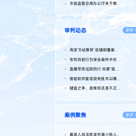
2026.0
市场监管总局办公厅关于推广第一批全国商业秘密保护创新试点典型...
2026.0
审判动态
更多 
淘宝“B站推荐”店铺刷量案维持原判，两被告连带赔偿150万元
2026.0
专利诉前行为保全案件中对仿制药申请人曾作出三类声明的考量及违...
2026.0
直播带货诋毁同行 所谓“临场发挥”不免责
2026.0
借助软件复现现有技术以确认相关参数特征是否被公开
2026.0
键盘之争，是维权还是不正当竞争？
2026.0
案例聚焦
更多 
最高人民法院发布第六批人民法院种业知识产权司法保护典型案例 含...