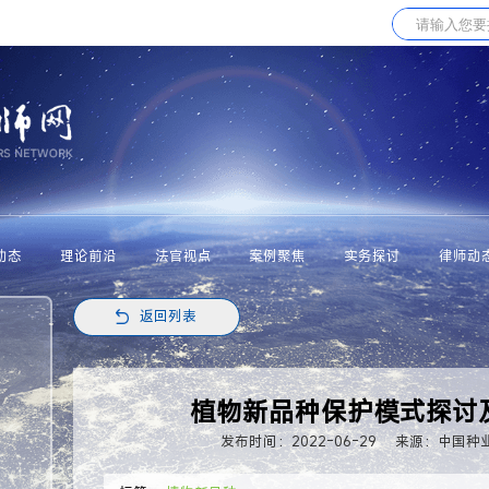
动态
理论前沿
法官视点
案例聚焦
实务探讨
律师动
返回列表
植物新品种保护模式探讨
发布时间：2022-06-29
来源：中国种