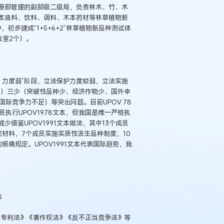
资源部管理的副部级二级局，负责林木、竹、木
本油料、饮料、调料、木本药材等林草植物新
初步建成“1+5+6+2”林草植物新品种测试体
验室2个）。
低、力度弱”阶段，立法保护力度较弱，立法实施
多）三少（突破性品种少、经济作物少、国外申
国际竞争力不足）等突出问题。目前UPOV 78
成员执行UPOV1978文本，但我国是唯一严格执
或少借鉴UPOV1991文本做法，其中13个成员
材料，7个成员实施实质性派生品种制度，10
确规定。UPOV1991文本代表国际趋势，我
法
《专利法》《著作权法》《反不正当竞争法》等