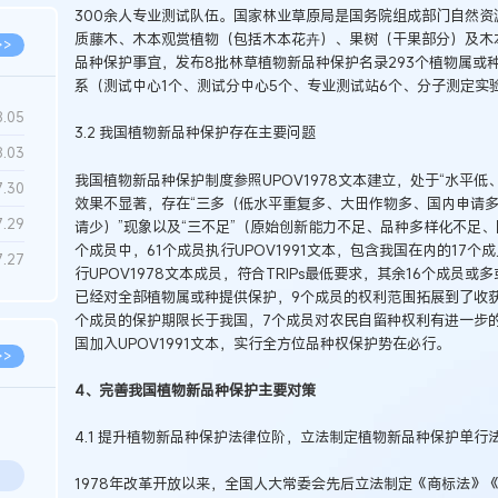
300余人专业测试队伍。国家林业草原局是国务院组成部门自然
质藤木、木本观赏植物（包括木本花卉）、果树（干果部分）及木
>>
品种保护事宜，发布8批林草植物新品种保护名录293个植物属或种，
系（测试中心1个、测试分中心5个、专业测试站6个、分子测定实
8.05
3.2 我国植物新品种保护存在主要问题
8.03
我国植物新品种保护制度参照UPOV1978文本建立，处于“水平
7.30
效果不显著，存在“三多（低水平重复多、大田作物多、国内申请
7.29
请少）”现象以及“三不足”（原始创新能力不足、品种多样化不足、
个成员中，61个成员执行UPOV1991文本，包含我国在内的17个
7.27
行UPOV1978文本成员，符合TRIPs最低要求，其余16个成员或多
已经对全部植物属或种提供保护，9个成员的权利范围拓展到了收获
个成员的保护期限长于我国，7个成员对农民自留种权利有进一步的明
国加入UPOV1991文本，实行全方位品种权保护势在必行。
>>
4、完善我国植物新品种保护主要对策
4.1 提升植物新品种保护法律位阶，立法制定植物新品种保护单行
1978年改革开放以来，全国人大常委会先后立法制定《商标法》