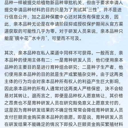
品种一样被提交给植物新品种审批机关，但由于要求申请人
提交申请品种材料的目的只是为了测试其“三性”，并不是进
行信息公开，加之品种保藏中心还对其负有保密义务，因
此，亲本品种无论是在申请阶段抑或授权保护期间从官方渠
道获取的可能性几乎为零。对于研发人员来说，亲本品种只
能是“镜中花”“水中月”，可望而不可及。
其次，亲本品种在私人渠道中同样不可获得。一般而言，亲
本品种的使用主体有二：一是育种研发人员，他们使用亲本
品种的主要目的是进行育种组合研究；二是种子生产者，他
们使用亲本品种的目的就是生产或繁殖杂交种。由于这两类
主体的行为均会对亲本品种所有权人的利益产生巨大影响，
因此亲本品种的所有人通常对这两类人严格保密，决不会轻
易对其转让。退而言之，即便是品种权人愿意转让，其价格
之昂贵也不是育种研发人员在研究豁免意义上愿意支付的，
这是因为育种研发结果的不确定性常常会降低育种研发人员
支付巨额资金购买亲本品种的意愿。即是说，育种研发人员
在研发结果不能确定的情况下即投入巨额资金购买繁殖材料