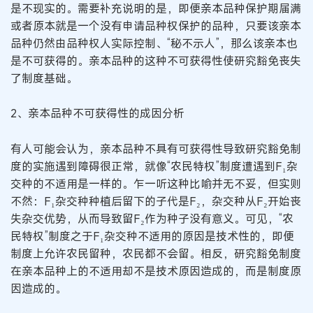
是不现实的。需要补充说明的是，即便亲本品种保护期届满
或者原本就是一个没有申请品种权保护的品种，只要该亲本
品种仍然由品种权人实际控制、“秘不示人”，那么该亲本也
是不可获得的。亲本品种的这种不可获得性使研究豁免丧失
了制度基础。
2、亲本品种不可获得性的成因分析
有人可能会认为，亲本品种不具有可获得性导致研究豁免制
度的实施遇到障碍很正常，就像“农民特权”制度遭遇到F₁杂
交种的不适用是一样的。乍一听这种比喻并无不妥，但实则
不然：F₁杂交种种植后留下的子代是F₂，杂交种从F₂开始丧
失杂交优势，从而导致留F₂作为种子没有意义。可见，“农
民特权”制度之于F₁杂交种不适用的原因是技术性的，即便
制度上允许农民留种，农民都不会留。相反，研究豁免制度
在亲本品种上的不适用却不是技术原因造成的，而是制度原
因造成的。