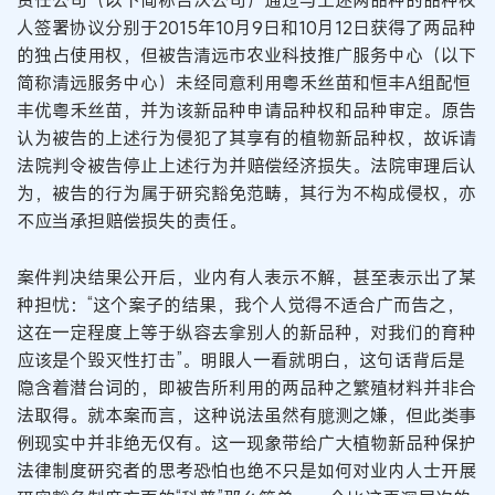
责任公司（以下简称台沃公司）通过与上述两品种的品种权
人签署协议分别于2015年10月9日和10月12日获得了两品种
的独占使用权，但被告清远市农业科技推广服务中心（以下
简称清远服务中心）未经同意利用粤禾丝苗和恒丰A组配恒
丰优粤禾丝苗，并为该新品种申请品种权和品种审定。原告
认为被告的上述行为侵犯了其享有的植物新品种权，故诉请
法院判令被告停止上述行为并赔偿经济损失。法院审理后认
为，被告的行为属于研究豁免范畴，其行为不构成侵权，亦
不应当承担赔偿损失的责任。
案件判决结果公开后，业内有人表示不解，甚至表示出了某
种担忧：“这个案子的结果，我个人觉得不适合广而告之，
这在一定程度上等于纵容去拿别人的新品种，对我们的育种
应该是个毁灭性打击”。明眼人一看就明白，这句话背后是
隐含着潜台词的，即被告所利用的两品种之繁殖材料并非合
法取得。就本案而言，这种说法虽然有臆测之嫌，但此类事
例现实中并非绝无仅有。这一现象带给广大植物新品种保护
法律制度研究者的思考恐怕也绝不只是如何对业内人士开展