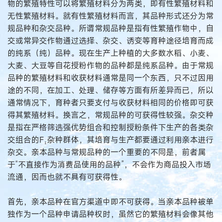
物的繁殖特性可以将繁殖材料分为两类，即有性繁殖材料和
无性繁殖材料。就有性繁殖材料而言，其品种形式还分为常
规品种和杂交品种。所谓常规品种是指有性繁殖作物中，自
交或常异交作物通过选择、杂交、诱变等育种途径培育而成
的纯系（纯）品种。现在生产上种植的大多数水稻、小麦、
大麦、大豆等自花授粉作物的品种都是纯系品种。由于常规
品种的繁殖材料和收获材料通常是同一个东西，只不过因用
途的不同，在加工、处理、储存等方面有所差异而已，所以
通常情况下，育种者只要支付与收获材料相同的价格即可获
得其繁殖材料。换言之，常规品种的可获得性较强。杂交种
是指在严格筛选强优势组合和控制授粉条件下生产的各类杂
交组合的F₁杂种群体，其培育与生产都要通过利用亲本进行
杂交。亲本品种与常规品种的一个重要的不同是，前者属
于“不直接作为消费品使用的品种”，不会作为商品投入市场
流通，因而也就不具有可获得性。
首先，亲本品种在官方渠道中即不可获得。当亲本品种被单
独作为一个品种申请品种权时，虽然它的繁殖材料会像其他