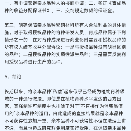
一、有申请获得亲本品种人的书面申请；二、签订《育成品
种的收益分配保证书》；三、交纳规定数额的保证金。
第三，明确保障亲本品种繁殖材料所有人合法利益的具体措
施。对于取得授权品种的育种研发人员，育成品种属于下列
情形之一的，在对育种成果进行商业化时需要和授权品种的
所有权人续签收益分配协议：一是与授权品种没有明显区别
的品种；二是授权品种的实质性派生品种；三是需要反复利
用授权品种进行生产的品种。
5、结论
长期以来，将亲本品种“私藏”起来似乎已经成为植物育种领
域的一种通行做法。即使是在植物育种水平发达的西方国
家，其强制许可制度中也排除了对于“不直接作为消费品使
用的”亲本品种的适用。由此造成的直接结果就是亲本品种
不可获得性愈加严重。亲本品种不可获得性不但在法理上讲
不通，而且也造成研究豁免制度实行受阻。在保障亲本品种