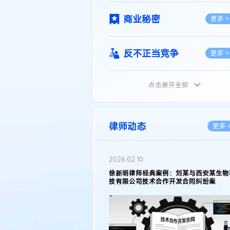
商业秘密
更多 >
反不正当竞争
更多 >
点击展开全部
植物新品种
更多 >
地理标志
更多 >
律师动态
更多 
集成电路布图设计
更多 >
2026.02.10
权律师徐新明接受《中国经营
徐新明律师经典案例：刘某与西安某生物
技术革新下知识产权保护面临新
技有限公司技术合作开发合同纠纷案
技术合同
策略
更多 >
传统文化
更多 >