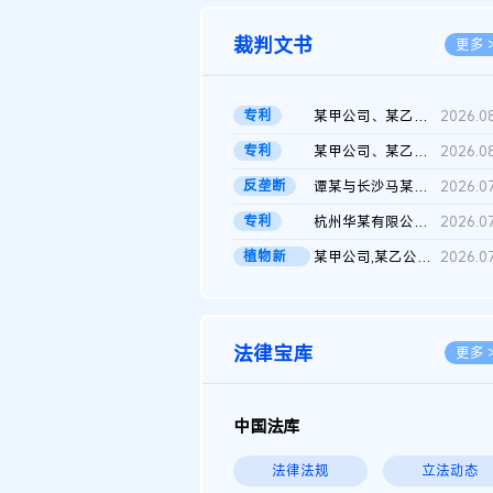
裁判文书
更多 
专利
某甲公司、某乙公司、某丙公司申请诉前行为保全复议裁定书
2026.0
专利
某甲公司、某乙公司、官某与某丙公司专利申请权权属纠纷 二审判决...
2026.0
反垄断
谭某与长沙马某堆农产品股份有限公司滥用市场支配地位纠纷二审裁...
2026.0
专利
杭州华某有限公司与菲某有限公司侵害发明专利权纠纷
2026.0
植物新
某甲公司,某乙公司,某门市部,某丙公司植物新品种临时保护期使用费...
2026.0
品..
法律宝库
更多 
中国法库
法律法规
立法动态