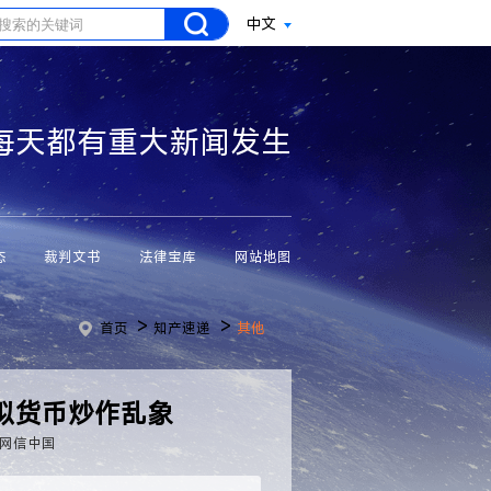
中文
每天都有重大新闻发生
态
裁判文书
法律宝库
网站地图
>
>
首页
知产速递
其他
拟货币炒作乱象
网信中国