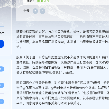
标签：
虚拟货币
+
-
字号:
随着虚拟货币的兴起，与之相关的投机、炒作、诈骗等活动愈演愈
com
虚假宣传迷惑，盲目参与到相关交易活动中，给自身财产带来较大
决策部署，高度重视网民举报线索，多举措、出重拳清理处置一批
站。
按照《关于进一步防范和处置虚拟货币交易炒作风险的通知》精神
主体责任，持续保持对虚拟货币交易炒作高压打击态势，加大对诱
度。微博、百度等网站平台根据用户协议，关闭@ICE暴雪创始人、
>
资比特币轻松赚钱”等违规信息5.1万余条。
国家网信办加强督导检查，对打着“金融创新”“区块链”的旗号，诱导网
>
资的@飞哥的故事江湖、@绝对盘感比特币等989个微博、贴吧账
网信部门约谈涉虚拟货币宣传炒作的“链节点”、“创投圈”等经营主
交易的信息内容。对专门为虚拟货币营销鼓吹、发布教程讲解跨境炒币
>
平台，国家网信办会同相关部门依法予以关闭。