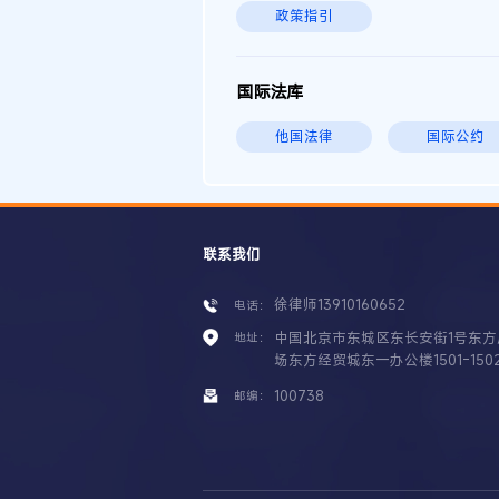
政策指引
国际法库
他国法律
国际公约
联系我们
徐律师13910160652
电话：
中国北京市东城区东长安街1号东方
地址：
场东方经贸城东一办公楼1501-150
100738
邮编：