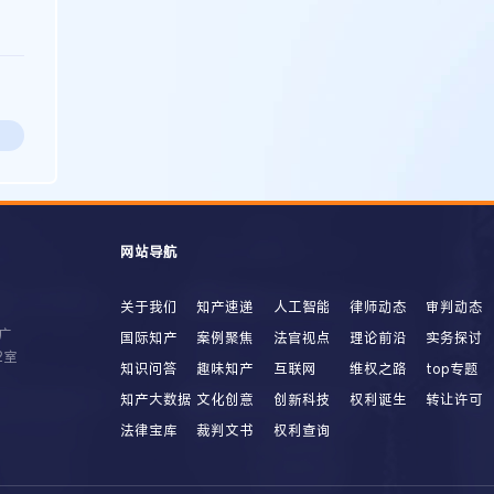
网站导航
关于我们
知产速递
人工智能
律师动态
审判动态
广
国际知产
案例聚焦
法官视点
理论前沿
实务探讨
2室
知识问答
趣味知产
互联网
维权之路
top专题
知产大数据
文化创意
创新科技
权利诞生
转让许可
法律宝库
裁判文书
权利查询