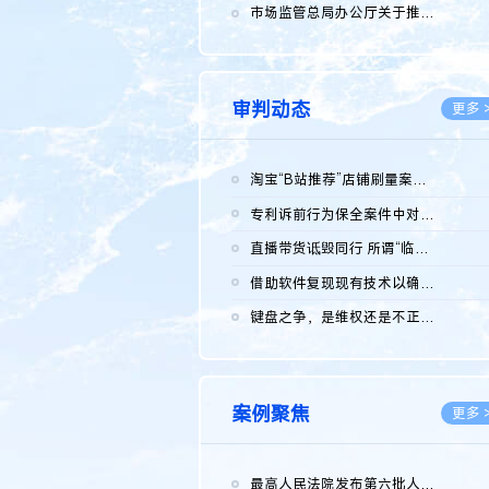
2026.0
市场监管总局办公厅关于推广第一批全国商业秘密保护创新试点典型...
2026.0
审判动态
更多 
淘宝“B站推荐”店铺刷量案维持原判，两被告连带赔偿150万元
2026.0
专利诉前行为保全案件中对仿制药申请人曾作出三类声明的考量及违...
2026.0
直播带货诋毁同行 所谓“临场发挥”不免责
2026.0
借助软件复现现有技术以确认相关参数特征是否被公开
2026.0
键盘之争，是维权还是不正当竞争？
2026.0
案例聚焦
更多 
最高人民法院发布第六批人民法院种业知识产权司法保护典型案例 含...