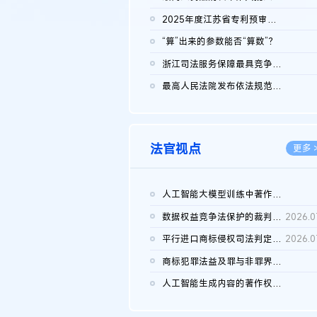
2026.0
2025年度江苏省专利预审典型案例
2026.0
“算”出来的参数能否“算数”？
2026.0
浙江司法服务保障最具竞争力营商环境建设典型案例（第二批）含侵...
2026.0
最高人民法院发布依法规范平台经营、保护消费者合法权益典型案例...
2026.0
法官视点
更多 
人工智能大模型训练中著作权的合理使用
2026.0
数据权益竞争法保护的裁判路径构建
2026.0
平行进口商标侵权司法判定规则的困境与纾解
2026.0
商标犯罪法益及罪与非罪界限研究
2026.0
人工智能生成内容的著作权司法认定：演进逻辑、现实困境与规则建...
2026.0