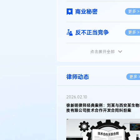
商业秘密
更多 >
反不正当竞争
更多 >
点击展开全部
植物新品种
更多 >
地理标志
更多 >
律师动态
更多 
集成电路布图设计
更多 >
2026.02.10
权律师徐新明接受《中国经营
徐新明律师经典案例：刘某与西安某生物
技术革新下知识产权保护面临新
技有限公司技术合作开发合同纠纷案
技术合同
策略
更多 >
传统文化
更多 >