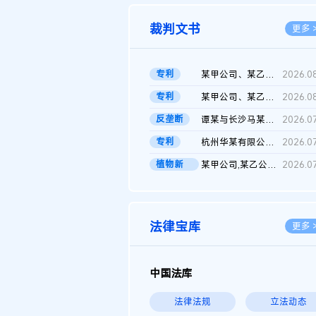
裁判文书
更多 
专利
某甲公司、某乙公司、某丙公司申请诉前行为保全复议裁定书
2026.0
专利
某甲公司、某乙公司、官某与某丙公司专利申请权权属纠纷 二审判决...
2026.0
反垄断
谭某与长沙马某堆农产品股份有限公司滥用市场支配地位纠纷二审裁...
2026.0
专利
杭州华某有限公司与菲某有限公司侵害发明专利权纠纷
2026.0
植物新
某甲公司,某乙公司,某门市部,某丙公司植物新品种临时保护期使用费...
2026.0
品..
法律宝库
更多 
中国法库
法律法规
立法动态