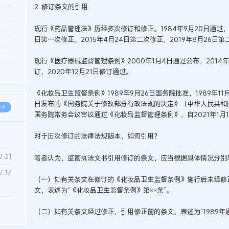
2. 修订条文的引用
3.26
现行《药品管理法》历经多次修订和修正。1984年9月20日通过，20
8.04
日第一次修正，2015年4月24日第二次修正，2019年8月26日
8.04
现行《医疗器械监督管理条例》2000年1月4日通过公布，2014年2
8.03
订，2020年12月21日修订通过。
8.03
《化妆品卫生监督条例》1989年9月26日国务院批准，1989年11月1
日发布的《国务院关于修改部分行政法规的决定》（中华人民共和国国
>>
国务院常务会议审议通过《化妆品监督管理条例》，自2021年1月
对于历次修订的法律法规版本，如何引用？
7.28
7.21
笔者认为，监管执法文书引用修订的条文，应当根据具体情况分别
7.17
（一）如有关条文在修订的《化妆品卫生监督条例》施行后未经修
文，表述为“《化妆品卫生监督条例》第××条”。
7.02
（二）如有关条文经过修正，引用修正前的条文，表述为“1989年
6.22