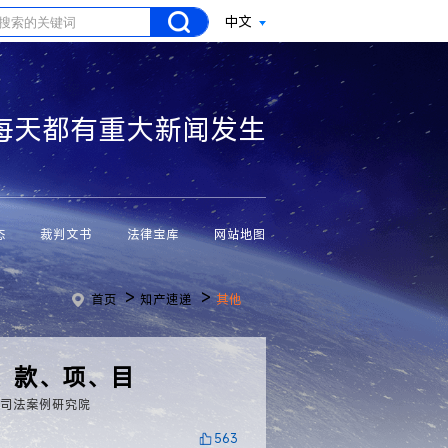
中文
每天都有重大新闻发生
态
裁判文书
法律宝库
网站地图
>
>
首页
知产速递
其他
、款、项、目
法司法案例研究院
563