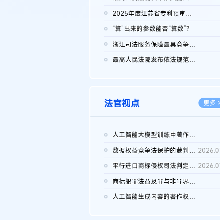
2026.0
2025年度江苏省专利预审典型案例
2026.0
“算”出来的参数能否“算数”？
2026.0
浙江司法服务保障最具竞争力营商环境建设典型案例（第二批）含侵...
2026.0
最高人民法院发布依法规范平台经营、保护消费者合法权益典型案例...
2026.0
法官视点
更多 
人工智能大模型训练中著作权的合理使用
2026.0
数据权益竞争法保护的裁判路径构建
2026.0
平行进口商标侵权司法判定规则的困境与纾解
2026.0
商标犯罪法益及罪与非罪界限研究
2026.0
人工智能生成内容的著作权司法认定：演进逻辑、现实困境与规则建...
2026.0