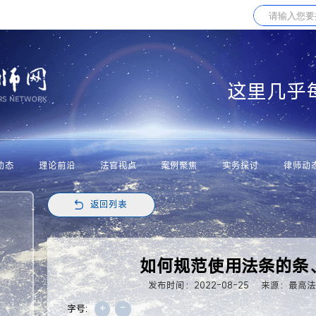
这里几乎
动态
理论前沿
法官视点
案例聚焦
实务探讨
律师动
返回列表
如何规范使用法条的条
发布时间：2022-08-25
来源：最高
+
-
字号: