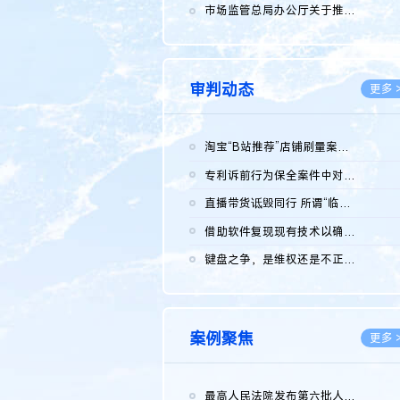
2026.0
市场监管总局办公厅关于推广第一批全国商业秘密保护创新试点典型...
2026.0
审判动态
更多 
淘宝“B站推荐”店铺刷量案维持原判，两被告连带赔偿150万元
2026.0
专利诉前行为保全案件中对仿制药申请人曾作出三类声明的考量及违...
2026.0
直播带货诋毁同行 所谓“临场发挥”不免责
2026.0
借助软件复现现有技术以确认相关参数特征是否被公开
2026.0
键盘之争，是维权还是不正当竞争？
2026.0
案例聚焦
更多 
最高人民法院发布第六批人民法院种业知识产权司法保护典型案例 含...