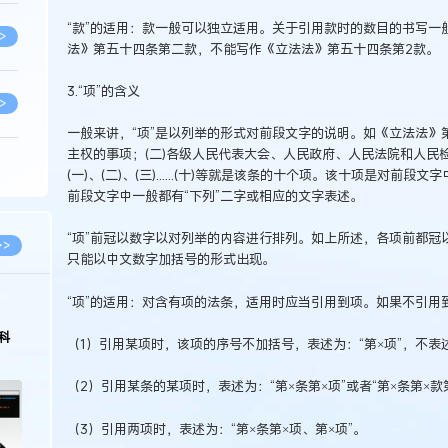
“款”的适用：款一般可以独立适用。关于引用款时的数目的书写一
>
法》第五十四条第二款，不能写作《立法法》第五十四条第2款。
3.“项”的含义
>
一般来讲，“项”是以列举的形式对前段文字的说明。如《立法法》
主权的事项；(二)各级人民代表大会、人民政府、人民法院和人民检察院
>
(一)、(二)、(三)......(十)等就是该条的十个项。该十项是对前
前段文字中一般都有“下列”二字或相应的文字表述。
>
“项”前冠以数字以对列举的内容进行排列。如上所述，各项前都冠以(一
>>
只能以中文数字加括号的形式出现。
“项”的适用：对含有项的法条，适用时应当引用到项。如果不引用
>
科
（1）引用某项时，该项的序号不加括号，表述为：“第×项”，不表述
>
（2）引用某条的某项时，表述为：“第×条第×项”或者“第×条第×款
（3）引用两项时，表述为：“第×条第×项、第×项”。
>