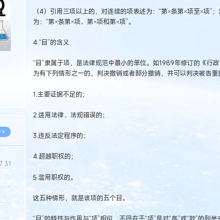
（4）引用三项以上的，对连续的项表述为：“第×条第×项至×项”
为：“第×条第×项、第×项和第×项”。
4.“目”的含义
“目”隶属于项，是法律规范中最小的单位。如1989年修订的《行
为有下列情形之一的，判决撤销或者部分撤销，并可以判决被告重
1.主要证据不足的；
2.适用法律、法规错误的；
>>
3.违反法定程序的；
4.超越职权的；
7.31
5.滥用职权的。
5.14
这五种情形，就是该项的五个目。
5.08
“目”的特性与作用与“项”相似，不同在于“项”是对“条”或“款”的列举