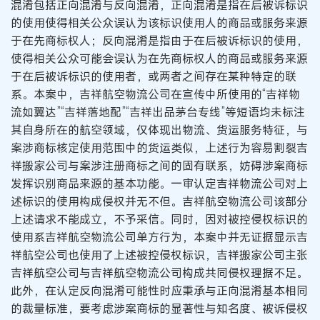
混淆包括正向混淆与反向混淆，正向混淆是指在后被诉标识
的使用使得相关公众误认为该标识使用人的商品或服务来源
于在先商标权人；反向混淆是指由于在后被诉标识的使用，
使得相关公众可能会误认为在先商标权人的商品或服务来源
于在后被诉标识的使用者，或两者之间存在某种特定的联
系。本案中，吉祥航空物流公司在宣传中所使用的“吉祥物
流如翼达”“吉祥落地配”“吉祥出品茅台专线”等短语均未标注
其自身所在的航空领域，仅体现出物流、货运服务特征，与
案涉商标核定使用范围中的货运类似，上述行为容易割裂吉
祥搬家公司与案涉注册商标之间的固有联系，妨碍涉案商标
发挥识别商品来源的基本功能。一审认定吉祥物流公司对上
述标识的使用构成侵权并无不但。吉祥航空物流公司该部分
上述请求不能成立，不予采信。同时，因对被控侵权标识的
使用系吉祥航空物流公司单方行为，本案中并无证据显示吉
祥航空公司也使用了上述被控侵权标识，吉祥搬家公司主张
吉祥航空公司与吉祥航空物流公司构成共同侵权理据不足。
此外，在认定反向混淆可能性时应秉承与正向混淆基本相同
的裁量标准，要考虑涉案商标的显著性与知名度、被诉侵权