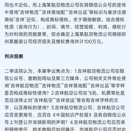
同也不近似。而上海某航空物流公司在其微信公众号的宣传
中使用“吉祥物流”“吉祥落地配”“吉祥出品”等标识与案涉注册
商标“吉祥”近似，构成商标侵权。关于赔偿数额。结合侵权
性质（宣传行为）、时间、情节、经营规模、利润、侵权行
为对利润的贡献度等，综合确定上海某航空物流公司赔偿郑
州某搬家公司经济损失及维权费用共计100万元。
判决观察
二审法院认为，本案争议焦点为：1.吉祥航空物流公司在微
信公众号、喜鹊到网站及第三方媒体、公司相关文件等处使
用“吉祥航空物流”“吉祥物流”“吉祥落地配”“吉祥出品”等字样
是否构成商标性使用？2.吉祥航空公司在飞机、机票等处是
否应该停止对“吉祥航空”“吉祥货运”等含有吉祥字样的文
字，以及商标的使用？3.吉祥航空物流公司、吉祥航空公司
应否变更商号，应否在《中国知识产权报》及各自微信公众
号上刊登公开消除影响的声明？4.吉祥航空物流公司应否承
担赔偿责任，相关数额应如何确定，吉祥航空公司应否对此