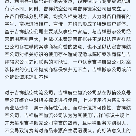
运、利用客机腹仓进行相关货运，该种情形与专业货运航班
有所不同。同时，吉祥航空公司与吉祥搬家公司自成立后，
在各自领域分别经营，均投入相关财力、人力对各自拥有的
字号、商标进行推广、宣传，并均已形成了特定客户群体。
基于吉祥航空公司主要系从事空中客运，与吉祥搬家公司经
营范围差别巨大，且依据本案现有证据并不足以认定吉祥航
空公司存在攀附案涉商标商誉的故意，也不足以认定吉祥航
空公司对相关标识的使用存在造成混淆或隔断案涉商标与吉
祥搬家公司之间联系的可能性，一审认定吉祥航空公司对案
涉标识的使用不构成商标侵权并无不当。吉祥搬家公司该部
分诉讼请求理据不足。
对于吉祥航空物流公司。吉祥航空物流公司系在微信公众号
等公开媒介中对相关标识进行使用，上述使用行为系发生在
商业活动中，属于商标性使用。而对于混淆可能性。吉祥航
空公司、吉祥航空物流公司认为为其使用“吉祥”标识主观上
并无攀附吉祥搬家公司商誉的故意，且两种服务差别很大，
不会导致消费者对商品来源产生混淆误认。商标法意义上的