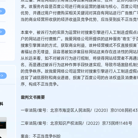
点击量、其他网站的引用情况等因素构建算法，按照一定排列顺序
求。该服务内容是百度公司进行商业运营的基础与核心，百度公司
>
优势，并通过用户付费购买相关关键词对其自有网站进行广告推广
当的商业经营所收获的经济收益及竞争优势，应当受到反不正当竞
>
本案中，被诉行为的实质为运营针对搜索引擎进行人工制造虚假点
户的网站进行付费推广。我爱网络公司所提供的这种服务“寄生”于
搜索引擎算法的方式，获取商业利益，该种经营模式不仅直接损害
者福祉亦无增益，且容易被如涉案目标网站这类存在违法性的网站
>
从长远来看，如不对被诉行为进行规制，将使得网站经营者不再通
名，而是通过被诉行为这种作弊手段快速实现，导致市场激励机制
的竞争秩序。故我爱网络公司运营针对搜索引擎进行人工制造虚假
>
>>
违背了诚信原则和商业道德，损害了百度公司的合法权益及消费者
序，构成不正当竞争。
>
裁判文书摘要
科
一审法院/案号：北京市海淀区人民法院/（2020）京0108民初43
>
二审法院/案号：北京知识产权法院/（2022）京73民终1148号
>
案由：不正当竞争纠纷