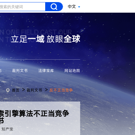
中文
N ONE FIELD CAST OUR
立足
一域
放眼
全球
ON THE WHOLE WORLD
态
裁判文书
法律宝库
网站地图
>
>
首页
裁判文书
反不正当竞争
索引擎算法不正当竞争
书
：知产宝