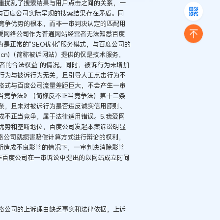
重扰乱了搜索结果与用户点击之间的关系，一
与百度公司实际呈现的搜索结果存在矛盾。同
竞争优势的根本，而非一审判决认定的匹配用
爱网络公司作为普通网站经营者无法知悉百度
是正常的“SEO优化”服务模式，与百度公司的
ds.cn)（简称被诉网站）提供的仅是技术服务，
营者的合法权益”的情况。同时，被诉行为未增加
行为与被诉行为无关，且引导人工点击行为不
格式与百度公司流量差距巨大，不会产生一审
正当竞争法》（简称反不正当竞争法）第十二条
条，且未对被诉行为是否违反诚实信用原则、
不正当竞争，属于法律适用错误。5.我爱网
优势和垄断地位，百度公司发起本案诉讼明显
络公司就损害赔偿计算方式进行辩论的权利，
所造成不良影响的情况下，一审判决消除影响
非百度公司在一审诉讼中提出的以网站成立时间
络公司的上诉理由缺乏事实和法律依据，上诉