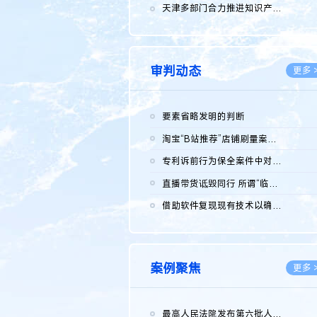
2026.0
天津多部门合力推进知识产权保护工作
2026.0
审判动态
更多 
要素省略发明的判断
2026.0
淘宝“B站推荐”店铺刷量案维持原判，两被告连带赔偿150万元
2026.0
专利诉前行为保全案件中对仿制药申请人曾作出三类声明的考量及违...
2026.0
直播带货诋毁同行 所谓“临场发挥”不免责
2026.0
借助软件复现现有技术以确认相关参数特征是否被公开
2026.0
案例聚焦
更多 
最高人民法院发布第六批人民法院种业知识产权司法保护典型案例 含...