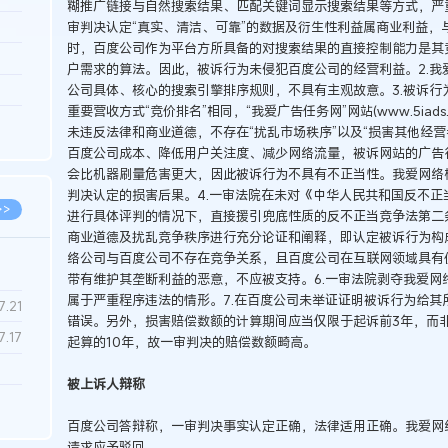
糊推广链接与自然搜索结果、匹配关键词显示搜索结果等方式，严
审判决认定“真实、清洁、可靠”的数据及衍生性利益属商业利益，
3.26
时，百度公司作为平台方所具备的对搜索结果的直接控制能力是其
8.06
户需求的算法。因此，被诉行为未侵犯百度公司的经营利益。2.我
公司具体、核心的搜索引擎排序规则，不具有主观故意。3.被诉行为
8.04
重要营收方式“竞价排名”相同，“我爱广告任务网”网站(www.5ia
8.04
未违反法律和商业道德，不存在“扰乱市场秩序”以及“损害其他经
百度公司成本、降低用户关注度、减少网络流量，被诉网站的广告
8.03
会比机器刷量危害更大，因此被诉行为不具有不正当性。我爱网络
判决认定的损害后果。4.一审法院在未对《中华人民共和国反不
>>
进行具体评判的情况下，直接援引兜底性质的反不正当竞争法第二
商业道德及扰乱竞争秩序进行充分论证和阐释，即认定被诉行为构成
络公司与百度公司不存在竞争关系，且百度公司在互联网领域具有
带有维护其垄断利益的恶意，不应被支持。6.一审法院剥夺我爱网
属于严重程序违法的情形。7.在百度公司未举证证明被诉行为给其
7.28
7.21
错误。另外，损害赔偿数额的计算期间应当仅限于起诉前3年，而
7.17
起算的10年，故一审判决的赔偿数额畸高。
被上诉人辩称
7.02
百度公司答辩称，一审判决事实认定正确，法律适用正确。我爱网
6.22
请求应予驳回。