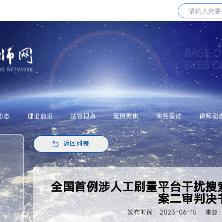
BASE O
EYES 
动态
理论前沿
法官视点
案例聚焦
实务探讨
律师动
返回列表
全国首例涉人工刷量平台干扰搜
案二审判决
发布时间：2023-06-15
来源