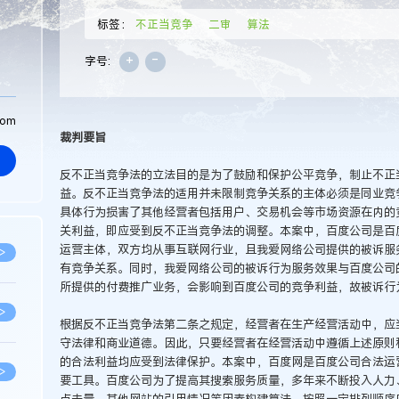
标签：
不正当竞争
二审
算法
+
-
字号:
com
裁判要旨
反不正当竞争法的立法目的是为了鼓励和保护公平竞争，制止不正
益。反不正当竞争法的适用并未限制竞争关系的主体必须是同业竞
具体行为损害了其他经营者包括用户、交易机会等市场资源在内的
关利益，即应受到反不正当竞争法的调整。本案中，百度公司是百
运营主体，双方均从事互联网行业，且我爱网络公司提供的被诉服
>
有竞争关系。同时，我爱网络公司的被诉行为服务效果与百度公司
所提供的付费推广业务，会影响到百度公司的竞争利益，故被诉行
>
根据反不正当竞争法第二条之规定，经营者在生产经营活动中，应
守法律和商业道德。因此，只要经营者在经营活动中遵循上述原则
的合法利益均应受到法律保护。本案中，百度网是百度公司合法运
>
要工具。百度公司为了提高其搜索服务质量，多年来不断投入人力