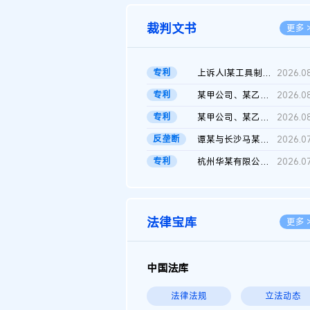
裁判文书
更多 
专利
上诉人I某工具制品有限公司与被上诉人程某及一审被告中华人民共和...
2026.0
专利
某甲公司、某乙公司、某丙公司申请诉前行为保全复议裁定书
2026.0
专利
某甲公司、某乙公司、官某与某丙公司专利申请权权属纠纷 二审判决...
2026.0
反垄断
谭某与长沙马某堆农产品股份有限公司滥用市场支配地位纠纷二审裁...
2026.0
专利
杭州华某有限公司与菲某有限公司侵害发明专利权纠纷
2026.0
法律宝库
更多 
中国法库
法律法规
立法动态