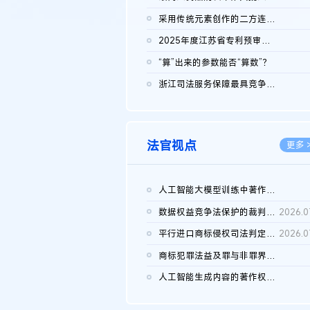
2026.0
采用传统元素创作的二方连续装饰图案作品的独创性及侵权对比认定
2026.0
2025年度江苏省专利预审典型案例
2026.0
“算”出来的参数能否“算数”？
2026.0
浙江司法服务保障最具竞争力营商环境建设典型案例（第二批）含侵...
2026.0
法官视点
更多 
人工智能大模型训练中著作权的合理使用
2026.0
数据权益竞争法保护的裁判路径构建
2026.0
平行进口商标侵权司法判定规则的困境与纾解
2026.0
商标犯罪法益及罪与非罪界限研究
2026.0
人工智能生成内容的著作权司法认定：演进逻辑、现实困境与规则建...
2026.0