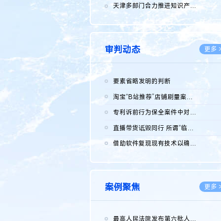
2026.0
天津多部门合力推进知识产权保护工作
2026.0
审判动态
更多 
要素省略发明的判断
2026.0
淘宝“B站推荐”店铺刷量案维持原判，两被告连带赔偿150万元
2026.0
专利诉前行为保全案件中对仿制药申请人曾作出三类声明的考量及违...
2026.0
直播带货诋毁同行 所谓“临场发挥”不免责
2026.0
借助软件复现现有技术以确认相关参数特征是否被公开
2026.0
案例聚焦
更多 
最高人民法院发布第六批人民法院种业知识产权司法保护典型案例 含...