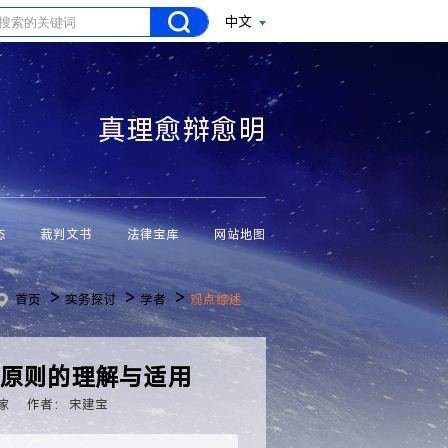
中文
真理愈辩愈明
态
裁判文书
法律宝库
网站地图
>
>
>
首页
实务探讨
学者
观点综述
”原则的理解与适用
家
作者： 宋建宝