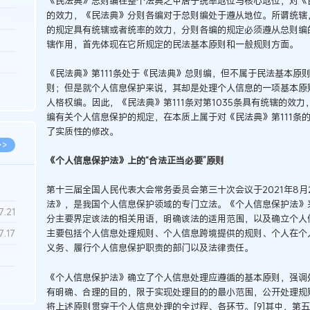
《民法典》总则编在整个法典之中居于统率地位与核心地位，对《
的效力，《民法典》分则各编对于总则编处于遵从地位。所谓统辖
3.26
的规定具有统辖或者统率的效力，分则各编的规定必须遵从总则编的
8.06
辖作用，首先体现在它所规定的民法基本原则和一般规则方面。
8.04
《民法典》第111条处于《民法典》总则编，但不属于民法基本原
8.04
则；但是就个人信息保护来说，其却是处理个人信息的一项基本原则
人格权编。因此，《民法典》第111条对第1035条具有统辖的效力
8.03
编有关个人信息保护的规定，在本质上属于对《民法典》第111条的
了实质性的修改。
>>
《个人信息保护法》上的“合法正当必要”原则
第十三届全国人民代表大会常务委员会第三十次会议于2021年8
法》，是我国个人信息保护领域的专门立法。《个人信息保护法》采
7.28
7.21
分主要界定该法的相关用语，明确该法的适用范围，以及确立个人信
主要包括个人信息处理规则、个人信息跨境提供的规则、个人在个
7.17
义务、履行个人信息保护职责的部门以及法律责任。
7.02
《个人信息保护法》确立了个人信息处理应遵循的基本原则，强调
有明确、合理的目的，限于实现处理目的的最小范围，公开处理规
6.22
将上述原则贯穿于个人信息处理的全过程、各环节。[9]其中，第五