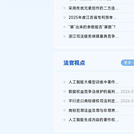
2026.0
采用传统元素创作的二方连续装饰图案作品的独创性及侵权对比认定
2026.0
2025年度江苏省专利预审典型案例
2026.0
“算”出来的参数能否“算数”？
2026.0
浙江司法服务保障最具竞争力营商环境建设典型案例（第二批）含侵...
2026.0
法官视点
更多 
人工智能大模型训练中著作权的合理使用
2026.0
数据权益竞争法保护的裁判路径构建
2026.0
平行进口商标侵权司法判定规则的困境与纾解
2026.0
商标犯罪法益及罪与非罪界限研究
2026.0
人工智能生成内容的著作权司法认定：演进逻辑、现实困境与规则建...
2026.0