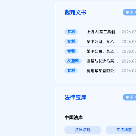
裁判文书
更多 
专利
上诉人I某工具制品有限公司与被上诉人程某及一审被告中华人民共和...
2026.0
专利
某甲公司、某乙公司、某丙公司申请诉前行为保全复议裁定书
2026.0
专利
某甲公司、某乙公司、官某与某丙公司专利申请权权属纠纷 二审判决...
2026.0
反垄断
谭某与长沙马某堆农产品股份有限公司滥用市场支配地位纠纷二审裁...
2026.0
专利
杭州华某有限公司与菲某有限公司侵害发明专利权纠纷
2026.0
法律宝库
更多 
中国法库
法律法规
立法动态