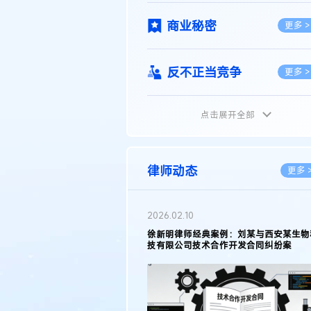
商业秘密
更多 >
反不正当竞争
更多 >
点击展开全部
植物新品种
更多 >
地理标志
更多 >
律师动态
更多 
集成电路布图设计
更多 >
2026.05.11
徐新明律师接受《天津日报》采访：解读
2025年度天津市专利行政保护案例
技术合同
更多 >
传统文化
更多 >