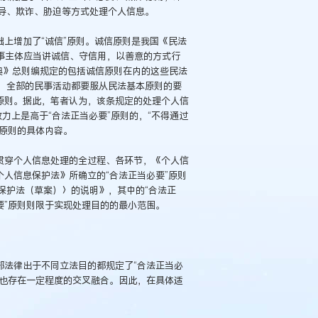
导、欺诈、胁迫等方式处理个人信息。
础上增加了“诚信”原则。诚信原则是我国《民法
民事主体应当讲诚信、守信用，以善意的方式行
法典》总则编规定的包括诚信原则在内的这些民法
，全部的民事活动都要服从民法基本原则的要
信原则。据此，笔者认为，该条规定的处理个人信
效力上是高于“合法正当必要”原则的，“不得通过
”原则的具体内容。
贯穿个人信息处理的全过程、各环节，《个人信
个人信息保护法》所确立的“合法正当必要”原则
保护法（草案）〉的说明》，其中的“合法正
要”原则则限于实现处理目的的最小范围。
部法律出于不同立法目的都规定了“合法正当必
间也存在一定程度的交叉融合。因此，在具体适