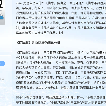
非法”处理自然人的个人信息。换言之，就是处理个人信息不得违反国家
语，常常用于行政法、刑法等公法领域，就所指行为来说，行为主
行为需要经过有关职权部门的事先审查、审批、许可等特定程序。本
们应当从民法理念和民法思维的角度去理解“不得非法”。在具体案件
人信息范围之外的处理个人信息，其合法性判断应当借助《民法典
则，具有指导整个《民法典》立法的作用、对民法具体条文和具体
详备的情况下直接适用的作用。[2]
《民法典》第1035条的具体分析
《民法典》编纂时，不仅将原《民法总则》中保护个人信息的相关
分则人格权编中新增了保护个人信息的基本制度以及一些具体规则。
1款规定：“处理个人信息的，应当遵循合法、正当、必要原则，不
>>
自然人或者其监护人同意，但是法律、行政法规另有规定的除外；
信息的目的、方式和范围；（四）不违反法律、行政法规的规定和双方
的处理包括个人信息的收集、存储、使用、加工、传输、提供、公开
7.31
条第1款正式确立了处理个人信息的“合法正当必要”原则，还特别强
在“遵循合法、正当、必要原则，不得过度处理”的基础上还要符合
5.14
对于“不得过度处理”，有两点应当予以明确。其一，“不得过度处理
5.08
基本原则或者特殊规定。“不得过度处理”本应是“必要”原则的应