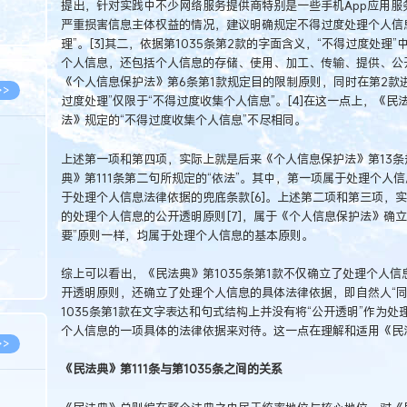
提出，针对实践中不少网络服务提供商特别是一些手机App应用
8.05
严重损害信息主体权益的情况，建议明确规定不得过度处理个人信
8.05
理”。[3]其二，依据第1035条第2款的字面含义，“不得过度处理
个人信息，还包括个人信息的存储、使用、加工、传输、提供、公
《个人信息保护法》第6条第1款规定目的限制原则，同时在第2款进
>>
过度处理”仅限于“不得过度收集个人信息”。[4]在这一点上，《民
法》规定的“不得过度收集个人信息”不尽相同。
上述第一项和第四项，实际上就是后来《个人信息保护法》第13
典》第111条第二句所规定的“依法”。其中，第一项属于处理个人信
8.06
于处理个人信息法律依据的兜底条款[6]。上述第二项和第三项，
8.05
的处理个人信息的公开透明原则[7]，属于《个人信息保护法》确
要”原则一样，均属于处理个人信息的基本原则。
8.05
8.04
综上可以看出，《民法典》第1035条第1款不仅确立了处理个人
开透明原则，还确立了处理个人信息的具体法律依据，即自然人“同
8.04
1035条第1款在文字表达和句式结构上并没有将“公开透明”作为
个人信息的一项具体的法律依据来对待。这一点在理解和适用《民法
>>
《民法典》第111条与第1035条之间的关系