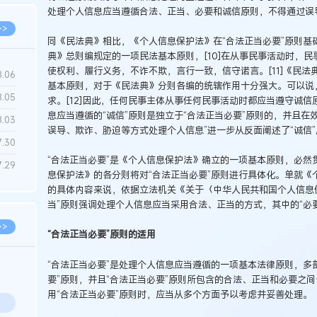
处理个人信息应当遵循合法、正当、必要和诚信原则，不得通过误
>>
同《民法典》相比，《个人信息保护法》在“合法正当必要”原则基
典》总则编规定的一项民法基本原则，[10]在从事民事活动时，
使权利、履行义务，不诈不欺，言行一致，信守诺言。[11]《民
8.06
基本原则，对于《民法典》分则各编的统辖作用十分强大。可以说
8.05
求。[12]因此，任何民事主体从事任何民事活动时都应当遵守诚
息应当遵循的“诚信”原则是独立于“合法正当必要”原则的，并且在
8.03
误导、欺诈、胁迫等方式处理个人信息”进一步从反面阐述了“诚信
7.30
“合法正当必要”是《个人信息保护法》确立的一项基本原则，必然
7.29
息保护法》的各分则将对“合法正当必要”原则进行具体化。单就《
的具体内容来说，依据立法机关《关于〈中华人民共和国个人信息
当”原则强调处理个人信息应当采用合法、正当的方式，其中的“必
>>
“合法正当必要”原则的适用
“合法正当必要”是处理个人信息应当遵循的一项基本法律原则，多
要”原则，并且“合法正当必要”原则所包含的合法、正当和必要之
用“合法正当必要”原则时，应当从多个方面予以考虑并妥善处理。