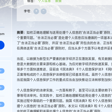
标签：
个人信息
数据
+
-
字号:
摘要：
如何正确地理解与适用处理个人信息的“合法正当必要”原则
com
个重要问题。“合法正当必要”是处理个人信息应当遵循的一项基本
了“合法正当必要”原则，并且“合法正当必要”所包含的合法、正
在具体适用“合法正当必要”原则时，应当从多个方面予以考虑并妥
当前，以数据为新型生产要素的数字经济正在蓬勃发展，有关数据
息是大数据的主要来源和核心基础。为应对数字经济的快速发展，
等多个方面快速推进，目前由《民法典》《个人信息保护法》《网
>
正案等构成的个人信息保护法律框架已经基本形成。虽然个人信息
当前我国个人信息保护工作的重点应当由加快推动立法转移到加快
>
个人信息保护的法律实施，一方面有赖于，甚至可以说主要依赖于
事等司法审判。在实践中，如何正确地理解和适用处理个人信息的“
实施过程中面临的一个重要问题。我国《民法典》和《个人信息保
>
理个人信息的“合法正当必要”原则。本文以《民法典》和《个人信
中如何正确理解和适用处理个人信息的“合法正当必要”原则。