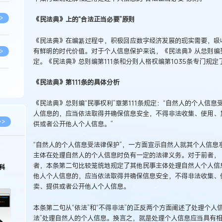
>
《民法典》上的“合法正当必要”原则
《民法典》在编纂过程中，积极回应数字经济发展的现实需要，吸
有鲜明的时代价值。对于个人信息保护来说，《民法典》从总则编
>
定。《民法典》总则编第111条和分则人格权编第1035条专门规定
《民法典》第111条的具体分析
>
《民法典》总则编“民事权利”章第111条规定：“自然人的个人信
人信息的，应当依法取得并确保信息安全，不得非法收集、使用、
>
>>
供或者公开他人个人信息。”
“自然人的个人信息受法律保护”，一方面宣示自然人就其个人信息
>
2026.03.09
2026.02.10
主体在处理自然人的个人信息时负有一定的法律义务。对于前者，
者，本条第二句比较笼统地规定了其他民事主体处理自然人个人信
著名知识产权律师徐新明接受《中国经营
徐新明律师经典案
报》采访：技术革新下知识产权保护面临新
技有限公司技术合
他人个人信息的，应当依法取得并确保信息安全，不得非法收集、
挑战与应对策略
>
卖、提供或者公开他人个人信息。
本条第二句从“依法”和“不得非法”的正反两个方面阐述了处理个人
>
法”处理自然人的个人信息。换言之，就是处理个人信息应当具有相