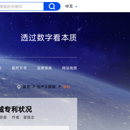
中文
透过数字看本质
态
裁判文书
法律宝库
网站地图
>
>
首页
知产大数据
专利
域专利状况
权报
作者：谢强志