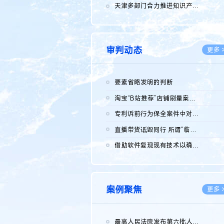
2026.0
天津多部门合力推进知识产权保护工作
2026.0
审判动态
更多 
要素省略发明的判断
2026.0
淘宝“B站推荐”店铺刷量案维持原判，两被告连带赔偿150万元
2026.0
专利诉前行为保全案件中对仿制药申请人曾作出三类声明的考量及违...
2026.0
直播带货诋毁同行 所谓“临场发挥”不免责
2026.0
借助软件复现现有技术以确认相关参数特征是否被公开
2026.0
案例聚焦
更多 
最高人民法院发布第六批人民法院种业知识产权司法保护典型案例 含...