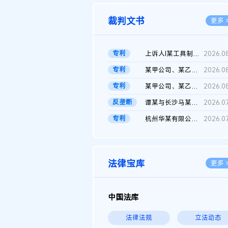
裁判文书
更多 
专利
上诉人I某工具制品有限公司与被上诉人程某及一审被告中华人民共和...
2026.0
专利
某甲公司、某乙公司、某丙公司申请诉前行为保全复议裁定书
2026.0
专利
某甲公司、某乙公司、官某与某丙公司专利申请权权属纠纷 二审判决...
2026.0
反垄断
谭某与长沙马某堆农产品股份有限公司滥用市场支配地位纠纷二审裁...
2026.0
专利
杭州华某有限公司与菲某有限公司侵害发明专利权纠纷
2026.0
法律宝库
更多 
中国法库
法律法规
立法动态