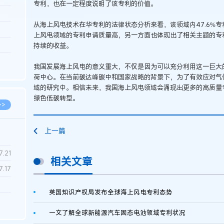
专利，也在一定程度说明了该专利的价值。
3.26
从海上风电技术在华专利的法律状态分析来看，该领域内47.6%
8.06
上风电领域的专利申请质量高，另一方面也体现出了相关主题的专
8.04
持续的收益。
8.04
我国发展海上风电的意义重大，不仅是因为可以充分利用这一巨大
8.03
荷中心。在当前碳达峰碳中和国家战略的背景下，为了有效应对气
域的研究中。相信未来，我国海上风电领域会涌现出更多的高质量
绿色低碳转型。
>>
上一篇
7.28
7.21
相关文章
7.17
英国知识产权局发布全球海上风电专利态势
7.02
一文了解全球新能源汽车固态电池领域专利状况
6.22