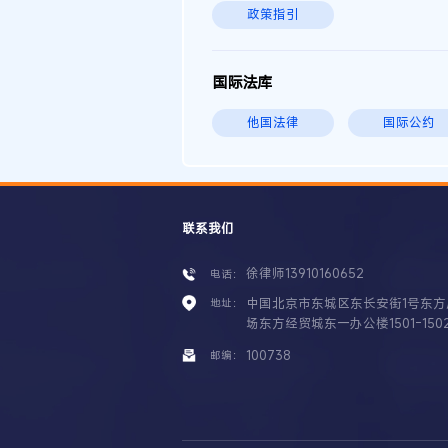
政策指引
国际法库
他国法律
国际公约
联系我们
徐律师13910160652
电话：
中国北京市东城区东长安街1号东方
地址：
场东方经贸城东一办公楼1501-150
100738
邮编：