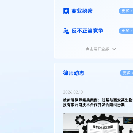
商业秘密
更多 >
反不正当竞争
更多 >
点击展开全部
植物新品种
更多 >
地理标志
更多 >
律师动态
更多 
集成电路布图设计
更多 >
2026.02.10
权律师徐新明接受《中国经营
徐新明律师经典案例：刘某与西安某生物
技术革新下知识产权保护面临新
技有限公司技术合作开发合同纠纷案
技术合同
策略
更多 >
传统文化
更多 >