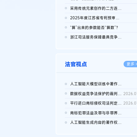
2026.0
采用传统元素创作的二方连续装饰图案作品的独创性及侵权对比认定
2026.0
2025年度江苏省专利预审典型案例
2026.0
“算”出来的参数能否“算数”？
2026.0
浙江司法服务保障最具竞争力营商环境建设典型案例（第二批）含侵...
2026.0
法官视点
更多 
人工智能大模型训练中著作权的合理使用
2026.0
数据权益竞争法保护的裁判路径构建
2026.0
平行进口商标侵权司法判定规则的困境与纾解
2026.0
商标犯罪法益及罪与非罪界限研究
2026.0
人工智能生成内容的著作权司法认定：演进逻辑、现实困境与规则建...
2026.0