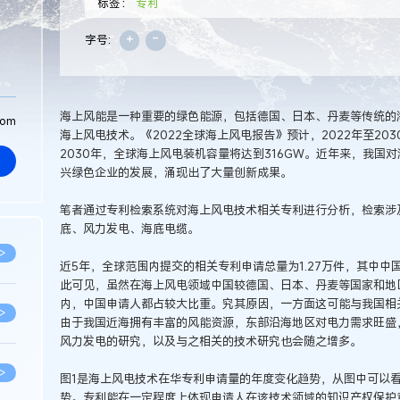
标签：
专利
+
-
字号:
海上风能是一种重要的绿色能源，包括德国、日本、丹麦等传统的
com
海上风电技术。《2022全球海上风电报告》预计，2022年至20
2030年，全球海上风电装机容量将达到316GW。近年来，我国
兴绿色企业的发展，涌现出了大量创新成果。
笔者通过专利检索系统对海上风电技术相关专利进行分析，检索涉
底、风力发电、海底电缆。
>
近5年，全球范围内提交的相关专利申请总量为1.27万件，其中中国申
此可见，虽然在海上风电领域中国较德国、日本、丹麦等国家和地
内，中国申请人都占较大比重。究其原因，一方面这可能与我国相
>
由于我国近海拥有丰富的风能资源，东部沿海地区对电力需求旺盛
风力发电的研究，以及与之相关的技术研究也会随之增多。
>
图1是海上风电技术在华专利申请量的年度变化趋势，从图中可以
势。专利能在一定程度上体现申请人在该技术领域的知识产权保护