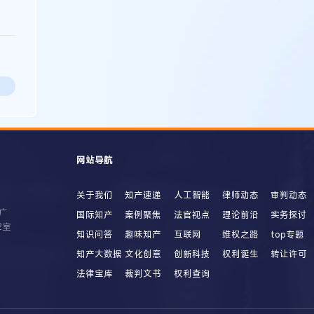
网站导航
关于我们
知产速递
人工智能
律师动态
审判动态
广
国际知产
案例聚焦
法官视点
理论前沿
实务探讨
2室
知识问答
趣味知产
互联网
维权之路
top专题
知产大数据
文化创意
创新科技
权利诞生
转让许可
法律宝库
裁判文书
权利查询