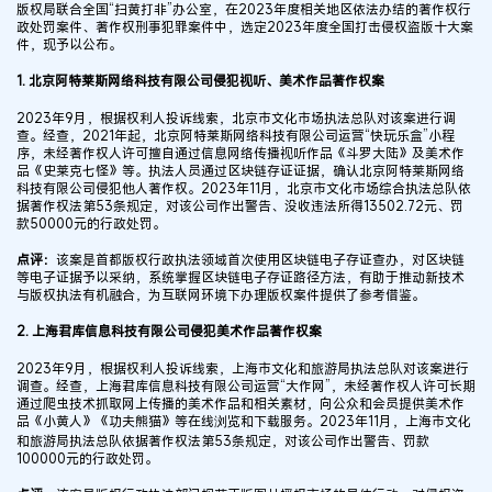
版权局联合全国“扫黄打非”办公室，在2023年度相关地区依法办结的著作权行
政处罚案件、著作权刑事犯罪案件中，选定2023年度全国打击侵权盗版十大案
件，现予以公布。
1. 北京阿特莱斯网络科技有限公司侵犯视听、美术作品著作权案
2023年9月，根据权利人投诉线索，北京市文化市场执法总队对该案进行调
查。经查，2021年起，北京阿特莱斯网络科技有限公司运营“快玩乐盒”小程
序，未经著作权人许可擅自通过信息网络传播视听作品《斗罗大陆》及美术作
品《史莱克七怪》等。执法人员通过区块链存证证据，确认北京阿特莱斯网络
科技有限公司侵犯他人著作权。2023年11月，北京市文化市场综合执法总队依
据著作权法第53条规定，对该公司作出警告、没收违法所得13502.72元、罚
款50000元的行政处罚。
点评：
该案是首都版权行政执法领域首次使用区块链电子存证查办，对区块链
等电子证据予以采纳，系统掌握区块链电子存证路径方法，有助于推动新技术
与版权执法有机融合，为互联网环境下办理版权案件提供了参考借鉴。
2. 上海君库信息科技有限公司侵犯美术作品著作权案
2023年9月，根据权利人投诉线索，上海市文化和旅游局执法总队对该案进行
调查。经查，上海君库信息科技有限公司运营“大作网”，未经著作权人许可长期
通过爬虫技术抓取网上传播的美术作品和相关素材，向公众和会员提供美术作
品《小黄人》《功夫熊猫》等在线浏览和下载服务。2023年11月，上海市文化
和旅游局执法总队依据著作权法第53条规定，对该公司作出警告、罚款
100000元的行政处罚。