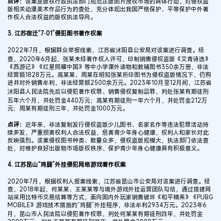
点评：
该案是版权行政执法部门规范正版图片授权市场的具体行动，对侵权盗
版相关动漫美术作品行为的查处，充分体现出我国严格保护、平等保护中外著
作权人合法权益的版权执法导向。
3. 江苏宿迁“7·01”侵犯图书著作权案
2022年7月，根据群众举报线索，江苏省沭阳县公安局对该案进行调查。经
查，2020年6月起，张某未经著作权人许可，印制销售侵权盗版《艾青诗选》
《西游记》《红星照耀中国》等中小学课外读物和教辅图书350余万册，非法
经营额1828万元。高某某、周某在明知张某所印图书为侵权盗版情况下，仍购
进并对外销售牟利，非法经营额2500余万元。2023年10月至12月间，江苏省
沭阳县人民法院先后以侵犯著作权罪、销售侵权复制品罪，判处张某有期徒刑
五年六个月，并处罚金440万元；高某有期徒刑一年六个月，并处罚金212万
元；周某有期徒刑三年，并处罚金1000万元。
点评：
近年来，非法复制发行侵权盗版少儿图书、名家名作等违法犯罪活动持
续多发，严重损害权利人合法权益，危害青少年身心健康，权利人和家长对此
反映强烈。该案侵权图书种类、数量众多，侵权盗版规模大，执法部门依法查
处，对维护良好出版物市场版权秩序、保护青少年身心健康具有积极意义。
4. 江苏昆山“鸡腿”外挂侵犯网络游戏著作权案
2020年7月，根据权利人报案线索，江苏省昆山市公安局对该案进行调查。经
查，2018年起，何某某、王某某等与境外游戏外挂运营团队勾结，通过搭建网
站采用比特币交易结算等方式，面向国内外玩家销售破坏《和平精英》《PUBG
MOBILE》游戏技术措施的“鸡腿”外挂程序，非法牟利2934万元。2023年6
月，昆山市人民法院以侵犯著作权罪，判处何某某有期徒刑四年，并处罚金