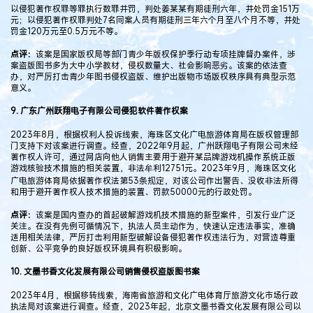
以侵犯著作权罪等罪执行数罪并罚，判处姜某某有期徒刑六年，并处罚金151万
元；以侵犯著作权罪判处7名同案人员有期徒刑三年六个月至八个月不等，并处
罚金120万元至0.5万元不等。
点评：
该案是国家版权局等部门青少年版权保护季行动专项挂牌督办案件，涉
案盗版图书多为大中小学教材，侵权数量大、社会影响恶劣。该案的依法查
办，对严厉打击青少年图书侵权盗版、维护出版物市场版权秩序具有典型示范
意义。
9. 广东广州跃翔电子有限公司侵犯软件著作权案
2023年8月，根据权利人投诉线索，海珠区文化广电旅游体育局在版权管理部
门支持下对该案进行调查。经查，2022年9月起，广州跃翔电子有限公司未经
著作权人许可，通过网店向他人销售主要用于避开某品牌游戏机操作系统正版
游戏核验技术措施的相关装置，非法牟利12751元。2023年9月，海珠区文化
广电旅游体育局依据著作权法第53条规定，对该公司作出警告、没收非法所得
和用于避开著作权人技术措施的装置、罚款50000元的行政处罚。
点评：
该案是国内查办的首起破解游戏机技术措施的新型案件，引发行业广泛
关注。在没有先例可循情况下，执法人员主动作为，快速认定违法事实，准确
适用相关法律，严厉打击利用新型破解设备侵犯著作权违法行为，对营造尊重
创新、公平竞争的良好版权环境具有积极影响。
10. 文墨书香文化发展有限公司销售侵权盗版图书案
2023年4月，根据移转线索，海南省旅游和文化广电体育厅旅游文化市场行政
执法局对该案进行调查。经查，2023年起，北京文墨书香文化发展有限公司以