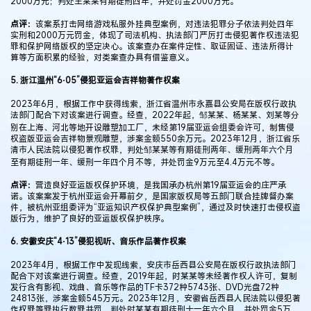
2000万元；判处王某某有期徒刑四年，并处罚金2000万元。
点评：
该案系打击网络游戏私服外挂典型案例，对违法犯罪分子依法判处四年
实刑和2000万元罚金，体现了司法机构、执法部门严厉打击侵犯著作权违法犯
罪和保护网络版权的坚定决心。该案查办在案件定性、取证固证、违法所得计
算等方面积累的经验，对类案查办具有借鉴意义。
5. 浙江温州“6·05”侵犯亚运会吉祥物著作权案
2023年6月，根据工作中获得线索，浙江省温州市永嘉县公安局在版权行政执
法部门配合下对该案进行调查。经查，2022年起，邹某某、杨某某、刘某等分
别在上海、河北等地开设雕塑加工厂，未经第19届亚运会组委会许可，制售侵
权盗版亚运会吉祥物景观雕塑，涉案金额550余万元。2023年12月，浙江省乐
清市人民法院以侵犯著作权罪，判处邹某某等有期徒刑两年、缓刑两年六个月
至有期徒刑一年、缓刑一年四个月不等，并处罚金9万元至4.4万元不等。
点评：
营造良好亚运版权保护环境，是我国承办杭州第19届亚运会的庄严承
诺。该案案发于杭州亚运会开幕前夕，是国家版权局等五部门联合挂牌督办案
件，被杭州亚组委评为“亚运知识产权保护典型案例”，通过及时快速打击侵权盗
版行为，维护了良好的亚运版权保护秩序。
6. 安徽安庆“4·13”侵犯视听、音乐作品著作权案
2023年4月，根据工作中发现线索，安庆市岳西县公安局在版权行政执法部门
配合下对该案进行调查。经查，2019年起，时某某等未经著作权人许可，复制
发行含有影视、戏曲、音乐等作品的TF卡372种5743张、DVD光盘72种
24813张，涉案金额545万元。2023年12月，安徽省岳西县人民法院以侵犯著
作权罪等罪执行数罪并罚，判处时某某有期徒刑十一年六个月，并处罚金5万