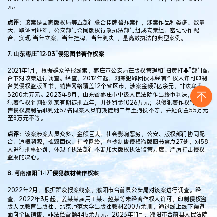
元。
点评：
该案是国家版权局等五部门联合挂牌督办案件，涉案作品种类多、数量
大，取证固证难，公安部门会同版权行政执法部门组成专案组，密切协作配
合，实现“当年立案，当年挂牌，当年判决”，是高效执法的典型案例。
7. 山东枣庄“12·03”侵犯图书著作权案
2021年1月，根据群众举报线索，枣庄市公安局在版权管理和“扫黄打非”部门配
合下对该案进行调查。经查，2012年起，刘某犯罪团伙未经著作权人许可印制
各类侵权盗版图书，销售网络覆盖12个省区市，涉案金额7亿余元，非法牟利
3200余万元。2023年8月，山东省枣庄市中级人民法院作出终审判决，以侵
犯著作权罪判处刘某有期徒刑五年，并处罚金1026万元；以侵犯著作权罪、销
售侵权复制品罪判处57名同案人员有期徒刑三年至拘役不等，并处罚金55万元
至8万元不等。
点评：
该案涉案人员众多、金额巨大，社会影响恶劣，公安、版权部门协同配
合、追根溯源，摧毁团伙、打掉网络，查抄制售侵权盗版图书窝点27处，对58
人进行刑事处罚，体现了执法部门不断加大版权执法监管力度、严厉打击侵权
盗版的决心。
8. 河南濮阳“1·17”侵犯教材著作权案
2022年2月，根据群众报案线索，濮阳市台前县公安局对该案进行调查。经
查，2022年3月起，姜某某雇用王某、赵某等未经著作权人许可，印制侵权盗
版人民教育出版社、北京师范大学出版社教材200万余册，通过线上线下渠道
面向全国销售，非法经营额445余万元。2023年11月，濮阳市台前县人民法院