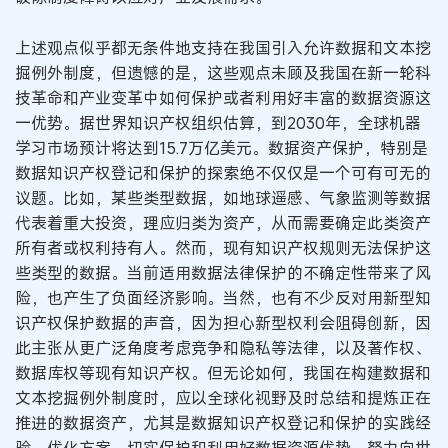
上述观点似乎都无条件地支持在我国引入允许数据和文本挖
掘例外制度，但遗憾的是，这些观点未顾及我国在新一轮科
技革命和产业变革中如何保护或者利用好丰富的数据资源这
一优势。据世界知识产权组织估算，到2030年，全球机器
学习市场预计将达到15.7万亿美元。数据资产保护，特别是
数据知识产权登记和保护的探索绝不仅仅是一个可有可无的
议题。比如，某些类型数据，如地球遥感、气象监测等数据
代表着重大投资，理应归类为资产，从而需要确定此类资产
所有者或权利持有人。然而，现有知识产权规则无法保护这
些类型的数据。当前适用数据法律保护的不确定性带来了风
险，也产生了负面经济影响。当然，也有不少反对用新型知
识产权保护数据的声音，因为担心新型权利会阻碍创新，因
此主张从更广泛角度考虑竞争和隐私等法律，以及著作权、
数据库权等现有知识产权。但无论如何，我国在构建数据和
文本挖掘例外制度时，应以全球化视野及时总结和提炼正在
推进的数据资产，尤其是数据知识产权登记和保护的实践经
验，优化方案，切实保护和利用好数据资源优势，努力向世