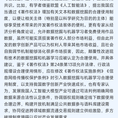
共识。比如，有学者借鉴欧盟《人工智能法》，提出我国应
当通过《著作权法》增加有关文本和数据挖掘的合理使用制
度，以便让相关主体（特别是以科学研究为目的的主体）能
够享受技术带来的开发著作权法客体的便利。更有专家从经
济分析角度论证，允许数据挖掘与机器学习者免费使用作品
数据，虽然可能实质损害著作权人部分市场利益，但由此开
发的数字创新产品可以为权利人带来其他市场收益，且社会
自我调节机制能够消化很多市场损害，因此，颠覆性改进现
有技术的数据挖掘和机器学习应被认定为合理使用。并具体
建议，鉴于《著作权法》第24条第13项允许法律、行政法
规增设合理使用情形，应在修改《著作权法实施条例》《信
息网络传播权保护条例》时引入数据挖掘与机器学习合理使
用制度，以支持我国数字创新产业快速成长。也有专家认
为，发展我国人工智能大模型产业可通过司法判例明确网络
数据来源合法性认定条件，协调版权规则确定线下数据使用
合理边界，构建开放机制满足公共数据参与语料库建设需
求，协同促进跨领域数据流通交易规则建立供给激励，多方
破除制度障碍以应对产业发展需求。