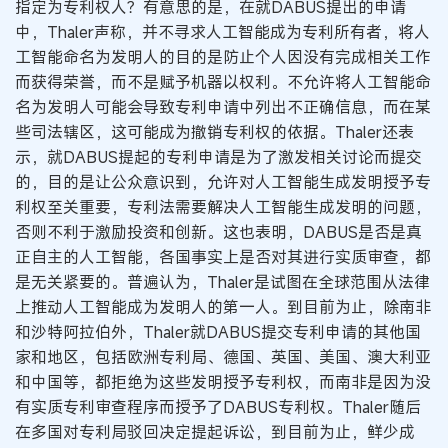
指定为专利权人？有意思的是，在就DABUS提出的申请
中，Thaler声称，并不寻求人工智能成为专利所有者，将人
工智能命名为发明人的目的是防止个人因没有完成相关工作
而获得荣誉，而不是赋予机器以权利。不允许将人工智能命
名为发明人可能会导致专利申请中列出不正确信息，而在某
些司法辖区，这可能成为撤销专利权的依据。Thaler还表
示，就DABUS提起的专利申请是为了激发相关讨论而提交
的，目的是让公众意识到，允许对人工智能生成发明授予专
利权至关重要，专利法需要解决人工智能生成发明的问题，
否则不利于激励投资和创新。这也表明，DABUS是否是真
正自主的人工智能，各国事实上是否对其进行实质审查，都
是无关紧要的。普遍认为，Thaler是试图在全球范围从法律
上推动人工智能成为发明人的第一人。到目前为止，除南非
和沙特阿拉伯外，Thaler就DABUS提交专利申请的其他国
家和地区，包括欧洲专利局、德国、英国、美国、澳大利亚
和中国等，都拒绝为这些发明授予专利权，而南非是因为没
有实质专利审查程序而授予了DABUS专利权。Thaler随后
在多国对专利局驳回决定提起诉讼，到目前为止，鲜少成