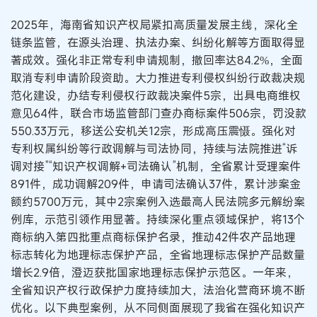
2025年，海南省知识产权局紧扣高质量发展主线，深化全
链条监管，在源头治理、执法办案、纠纷化解等方面取得显
著成效。强化非正常专利申请规制，撤回率达84.2%，全面
取消专利申请阶段资助。大力推进专利侵权纠纷行政裁决规
范化建设，办结专利侵权行政裁决案件5宗，出具电商维权
意见64件，联合市场监管部门查办商标案件506宗，罚没款
550.33万元，移送公安机关12宗，形成高压震慑。强化对
专利权属纠纷等行政调解与司法协同，持续与法院推进“诉
调对接”“知识产权调解+司法确认”机制，全省累计受理案件
891件，成功调解209件，申请司法确认37件，累计涉案金
额约5700万元，其中2宗案例入选最高人民法院多元解纷案
例库，示范引领作用显著。持续深化重点领域保护，将13个
商标纳入第四批重点商标保护名录，推动42件农产品地理
标志转化为地理标志保护产品，全省地理标志保护产品数量
增长2.9倍，澄迈获批国家地理标志保护示范区。一年来，
全省知识产权行政保护力度持续加大，法治化营商环境不断
优化。以下典型案例，从不同侧面展现了我省在强化知识产