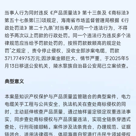
当事人行为同时违反《产品质量法》第十三条及《商标法》
第五十七条第(三)项规定，海南省市场监督管理局根据《行
政处罚法》第二十九条“对当事人的同一个违法行为，不得
给予两次以上罚款的行政处罚。同一个违法行为违反多个法
律规范应当给予罚款处罚的，按照罚款数额高的规定处
罚”之规定 ，责令停止侵权，没收全部涉案电缆，罚款
371.774975万元;因涉案金额巨大、情节严重，于2025年5
月13日移送公安机关，陵水黎族自治县公安局已立案侦查。
典型意义
本案是知识产权保护与产品质量监管融合的典型案件，电力
电缆关乎工程与公共安全，执法机关在查处商标侵权的同
时，主动延伸核查产品质量，通过抽样鉴定锁定双重违法事
实，同步查处商标侵权与产品质量违法，实现全链条穿透式
查处，行刑衔接顺畅。案件涉及法条竞合，办理规范、证据
链闭合、适用法律得当，体现海南自贸港打击民生领域侵权