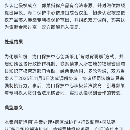
步认定侵权成立，郭某辩称产品有合法来源，并对赔偿数额
提出异议。海口保护中心依法组成合议组，初步认定被控侵
权产品落入涉案专利权保护范围，并组织双方调解，郭某认
为索赔金额过高，双方调解陷入僵局。
处理结果
为化解纠纷，海口保护中心创新采用“背对背调解”方式，并
启动跨区域行政协作机制，联系请求人所在地的福建省漳浦
县知识产权管理部门协助。经两地协同、多轮沟通，双方当
事人于2025年11月3日达成调解协议，协议经司法确认具备
强制执行力。事后，海口保护中心积极普法教育，引导郭某
与专利权人签订合法采购合同，实现从侵权到合作的转变。
典型意义
本案创新运用“并案处理+跨区域协作+行政调解+司法确
认”多元纠纷解决机制，破解异地维权难题，实现“案结事了