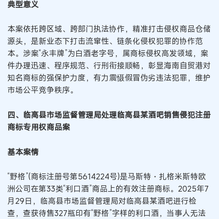
典型意义
本案依托跨区域、跨部门执法协作，精准打击侵权商品仓储
源头，是新业态下打击流窜性、链条化侵权犯罪的协作范
本。涉案“永丰牌”为白酒老字号，属商标侵权高发领域，案
件办理迅速、程序规范、行刑衔接顺畅，彰显海南自贸港对
知名商标的强保护力度，有力震慑假冒伪劣违法犯罪，维护
市场公平竞争秩序。
四、临高县市场监督管理局处理临高县某酒吧销售侵犯注册
商标专用权商品案
基本案情
“野格”(商标注册号第5614224号)是马斯特・扎格米斯特欧
洲公司在第33类“利口酒”商品上的有效注册商标。2025年7
月29日，临高县市场监督管理局对临高县某酒吧进行检
查，查获待售327瓶印有“野格”字样的利口酒，当事人无法