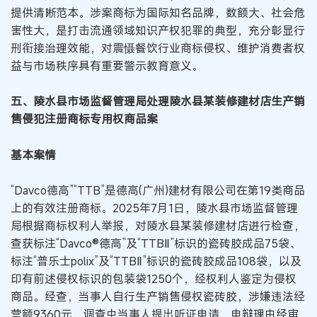
提供清晰范本。涉案商标为国际知名品牌，数额大、社会危
害性大，是打击流通领域知识产权犯罪的典型，充分彰显行
刑衔接治理效能，对震慑餐饮行业商标侵权、维护消费者权
益与市场秩序具有重要警示教育意义。
五、陵水县市场监督管理局处理陵水县某装修建材店生产销
售侵犯注册商标专用权商品案
基本案情
“Davco德高”“TTB”是德高(广州)建材有限公司在第19类商品
上的有效注册商标。2025年7月1日，陵水县市场监督管理
局根据商标权利人举报，对陵水县某装修建材店进行检查，
查获标注“Davco®德高”及“TTBⅡ”标识的瓷砖胶成品75袋、
标注“普乐士polix”及“TTBⅡ”标识的瓷砖胶成品108袋，以及
印有前述侵权标识的包装袋1250个，经权利人鉴定为侵权
商品。经查，当事人自行生产销售侵权瓷砖胶，涉嫌违法经
营额9360元，调查中当事人提出听证申请，申辩理由经审