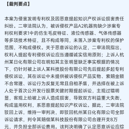
【裁判要点】
本案为侵害发明专利权及因恶意提起知识产权诉讼损害责任
纠纷。二审法院认为，被诉侵权产品A2机器狗缺少涉案专
利权利要求1中的仿生毛皮特征、液位传感器、气体传感器
等多项技术特征，且不构成等同，未落入涉案专利权的保护
范围，不构成侵权。关于恶意诉讼的认定，二审法院指出，
权利人提起专利侵权诉讼应当遵循诚实信用原则；上诉人杭
州某日化有限公司在明知其主张明显缺乏事实根据的情况
下，仍针对被上诉人某科技股份有限公司先后提起多起专利
侵权诉讼，其在诉讼中未提供被诉侵权产品实物、索赔金额
不合常理、诉讼行为反复无常且自相矛盾，并选择在被上诉
人处于首次公开发行股票关键时期提起诉讼，主观过错明
显，客观上给被上诉人造成损害，导致双方利益重大失衡，
构成滥用权利，系恶意提起知识产权诉讼。据此，二审法院
驳回上诉，维持一审判决，即驳回杭州某日化有限公司全部
诉讼请求，判令其赔偿某科技股份有限公司合理开支8万
元，并负担全部诉讼费用。该判决明确了认定恶意诉讼应综