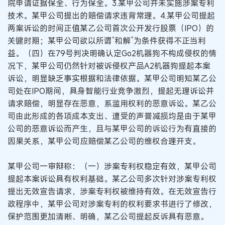
院申请证据保全、行为保全。3.某甲公司并未实施涉案专利
技术。某甲公司提出的赔偿请求违背常理。4.某甲公司提起
两案诉讼的时间正值某乙公司首次公开发行股票（IPO）的
关键时期；某甲公司欲以所谓“和解”为条件获得不正当利
益。（四）在79号判决明确认定Go2机器狗不构成侵权的情
况下，某甲公司仍然针对被诉侵权产品A2机器狗提起本案
诉讼，明显缺乏事实根据和法律依据。某甲公司明知某乙公
司处在IPO期间，具身智能行业竞争激烈，提起无理诉讼并
请求赔偿，明显存在恶意，系滥用权利的恶意诉讼。某乙公
司由此形成的各项成本支出、遭受的声誉减损均是由于某甲
公司的恶意诉讼而产生，且与某甲公司的诉讼行为有直接的
因果关系，某甲公司应赔偿某乙公司的维权合理开支。
某甲公司一审辩称：（一）涉案专利权稳定有效，某甲公司
提起本案诉讼具有权利基础。某乙公司多次针对涉案专利权
提出无效宣告请求，涉案专利权被维持有效。在无效宣告行
政程序中，某甲公司对涉案专利的权利要求书进行了修改，
保护范围更加清晰、明确，某乙公司提起反诉具有恶意。