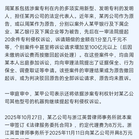
周某系包括涉案专利在内的多项实用新型、发明专利的发明
人，担任某丙公司的法定代表人。近年来，某丙公司作为原
告，或以周某作为原告，分别以案外人某甲银行及下属企
业、某乙银行及下属企业等为被告，先后在一审法院提起
20余件专利侵权诉讼，诉请赔偿的金额在1分至几千元不
等，个别案件中甚至将诉讼请求增加至100亿元以上（后因
未缴纳诉讼费而按撤回起诉处理）。在这些案件中，均由周
某本人出庭参加诉讼，均向审理法院提出了证据保全、行为
保全、调查取证等申请。该些案件的审理结果或为原告撤回
起诉，或为判决驳回原告的全部诉讼请求，原告均未胜诉。
一审庭审中，某甲公司表示还将依据涉案专利权针对某乙公
司其他型号的机器狗继续提起专利侵权诉讼。
2025年10月27日，某乙公司与浙江英普律师事务所就本案
一审签订《法律服务委托合同》，约定代理费为8万元。浙
江英普律师事务所于2025年11月11日向某乙公司开具8万元