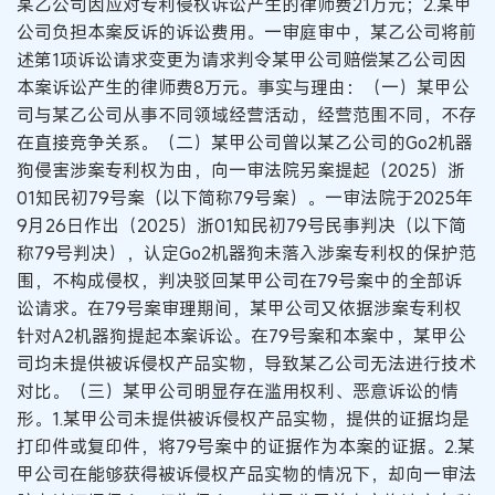
某乙公司因应对专利侵权诉讼产生的律师费21万元；2.某甲
公司负担本案反诉的诉讼费用。一审庭审中，某乙公司将前
述第1项诉讼请求变更为请求判令某甲公司赔偿某乙公司因
本案诉讼产生的律师费8万元。事实与理由：（一）某甲公
司与某乙公司从事不同领域经营活动，经营范围不同，不存
在直接竞争关系。（二）某甲公司曾以某乙公司的Go2机器
狗侵害涉案专利权为由，向一审法院另案提起（2025）浙
01知民初79号案（以下简称79号案）。一审法院于2025年
9月26日作出（2025）浙01知民初79号民事判决（以下简
称79号判决），认定Go2机器狗未落入涉案专利权的保护范
围，不构成侵权，判决驳回某甲公司在79号案中的全部诉
讼请求。在79号案审理期间，某甲公司又依据涉案专利权
针对A2机器狗提起本案诉讼。在79号案和本案中，某甲公
司均未提供被诉侵权产品实物，导致某乙公司无法进行技术
对比。（三）某甲公司明显存在滥用权利、恶意诉讼的情
形。1.某甲公司未提供被诉侵权产品实物，提供的证据均是
打印件或复印件，将79号案中的证据作为本案的证据。2.某
甲公司在能够获得被诉侵权产品实物的情况下，却向一审法