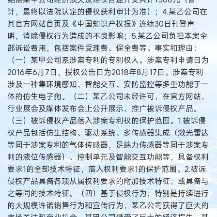
计，最终以法院认定的侵权获利审计为准）；4.某乙公司在
其官方网站首页及《中国知识产权报》连续30日刊登声
明，消除侵权行为造成的不良影响；5.某乙公司负担本案全
部诉讼费用，包括案件受理费、保全费等。事实和理由：
（一）某甲公司系涉案专利的专利权人。涉案专利申请日为
2016年6月7日，授权公告日为2018年8月17日。涉案专利
涉及一种集环境感知、智能交互、安防监控等多重功能于一
体的仿生电子狗。（二）某乙公司未经许可，在官方网站、
行业展会及媒体发布会上公开展示、推广被诉侵权产品。
（三）被诉侵权产品落入涉案专利权的保护范围。1.被诉侵
权产品包括仿生结构、驱动系统、多传感器集成（激光雷达
等同于涉案专利的气体传感器，足端力传感器等同于涉案专
利的液位传感器）、控制单元及智能交互功能等，具备权利
要求1的全部技术特征，落入权利要求1的保护范围。2.被诉
侵权产品具备各项从属权利要求的附加技术特征，或具备与
之等同的技术特征。（四）基于侵权行为，特别是持续进行
的大规模许诺销售行为和宣传行为，某乙公司获得了巨大的