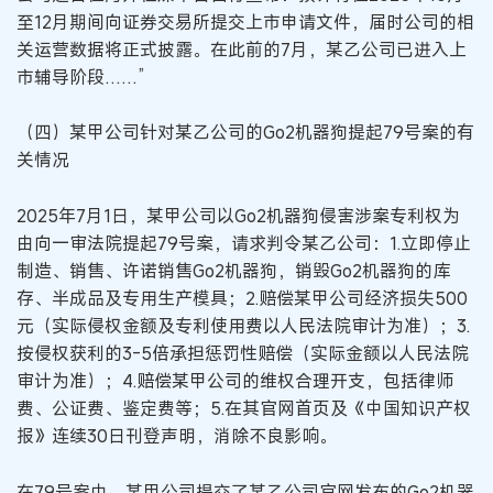
至12月期间向证券交易所提交上市申请文件，届时公司的相
关运营数据将正式披露。在此前的7月，某乙公司已进入上
市辅导阶段……”
（四）某甲公司针对某乙公司的Go2机器狗提起79号案的有
关情况
2025年7月1日，某甲公司以Go2机器狗侵害涉案专利权为
由向一审法院提起79号案，请求判令某乙公司：1.立即停止
制造、销售、许诺销售Go2机器狗，销毁Go2机器狗的库
存、半成品及专用生产模具；2.赔偿某甲公司经济损失500
元（实际侵权金额及专利使用费以人民法院审计为准）；3.
按侵权获利的3-5倍承担惩罚性赔偿（实际金额以人民法院
审计为准）；4.赔偿某甲公司的维权合理开支，包括律师
费、公证费、鉴定费等；5.在其官网首页及《中国知识产权
报》连续30日刊登声明，消除不良影响。
在79号案中，某甲公司提交了某乙公司官网发布的Go2机器