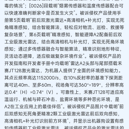
毒的情况”；[0026]段载明“烟雾传感器和温度传感器配合可
以快速准确判断家中是否发生火灾”。被诉侵权产品使用手
册第5页载明“前后双激光雷达+高清相机+补光灯，实现无死
角精准感知，结合智能算法，轻松应对物流、巡检、救援等
复杂场景”，第6页载明“精准感知，智能避障A2配备前后双
工业级激光雷达，结合高清相机与补光灯，实现无死角环境
感知；通过多传感器融合与智能算法，精准识别地形特征，
灵活动态避障，适应极端复杂环境作业”。被诉侵权产品的
开发指南和开发者手册中均载明“雷达A2头部与尾部搭载禾
赛JT128激光雷达，为机器人提供了全面的环境感知能力。
其点云频率高达1152000/s，在10%反射率的基准下探测距
离可达40m、至多60m，视场角可达360°×189°，分辨率高
达0.4°（H）×0.74°（V）。可靠性上，禾赛JT128可适应高
温运行、机械与碎石冲击、盐雾环境等多种恶劣环境，是
A2在工业应用上的最佳伴侣”。被诉侵权产品图片中载明“前
后双感知无死角更精准2颗工业级激光雷达前后双向感知，
高清相机+补光灯识别前方环境”，并显示出机器狗设置有感
知传感器和工业级激光雷达。被诉侵权产品中的激光雷达的