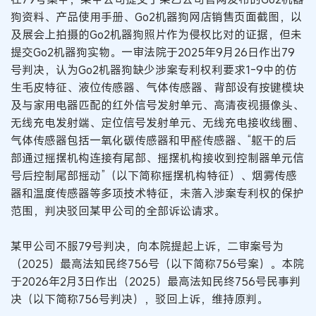
狗资料、产品使用手册、Go2机器狗网店销售页面截图，以
及展会上拍摄的Go2机器狗照片作为侵权比对的证据，但未
提交Go2机器狗实物。一审法院于2025年9月26日作出79
号判决，认为Go2机器狗缺少涉案专利权利要求1-9中的仿
生毛皮特征、液位传感器、气体传感器、背部设有按键模块
及与家用电器匹配的红外信号发射单元、高清夜视摄像头、
无线充电发射端、定位信号发射单元、无线充电接收线圈、
气体传感器包括一氧化碳传感器和甲醛传感器、“躯干的后
部通过摇摆机构连接有尾部、摇摆机构接收到控制器单元信
号后控制尾部摇动”（以下简称摇摆机构特征）、烟雾传感
器和温度传感器等多项技术特征，未落入涉案专利权的保护
范围，判决驳回某甲公司的全部诉讼请求。
某甲公司不服79号判决，向本院提起上诉，二审案号为
（2025）最高法知民终756号（以下简称756号案）。本院
于2026年2月3日作出（2025）最高法知民终756号民事判
决（以下简称756号判决），驳回上诉，维持原判。