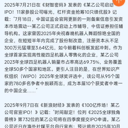
2025年7月21日在《财智密码》发表的《某乙公司启动
IPO！11家参股公司曝光，杠杆资金抢筹10只绩优股》记
载：“7月18日，中国证监会官网更新的一则备案信息引发资
本市场震动--某乙公司正式启动上市辅导，中信证券担任辅
导机构。这家曾因2025年央视春晚机器人舞蹈惊艳全国的
企业，在短短半年内完成了股份制改造，注册资本从不足
300万元猛增至3.64亿元，如今朝着科创板发起冲刺。作为
全球首家实现高性能四足机器人零售化的企业，某乙公司
2023年全球四足机器人销量市占率高达69.75%，业务覆盖
全球50多个国家和地区。更引人注目的是，在世界知识产
权组织（WIPO）2025年全球奖评选中，该公司从95个国
家的780多名争者中脱颖而出，成为本届10个获奖者中唯一
的中国企业……”
2025年9月7日在《新浪财经》发表的《100亿炸场！某乙
公司官宣IPO！》记载：“时间敲定！位列《2025全球独角
兽榜》第732位的某乙公司将在四季度提交IPO申请。某乙
公司近日在海外社媒平台自行宣布：预计将在2025年10月