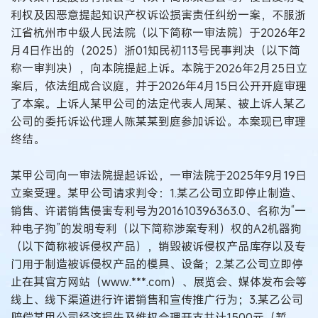
利权及因恶意提起知识产权诉讼损害责任纠纷一案，不服浙
江省杭州市中级人民法院（以下简称一审法院）于2026年2
月4日作出的（2025）浙01知民初113号民事判决（以下简
称一审判决），向本院提起上诉。本院于2026年2月25日立
案后，依法组成合议庭，并于2026年4月15日公开开庭审理
了本案。上诉人某甲公司的法定代表人周某、被上诉人某乙
公司的委托诉讼代理人陈某某到庭参加诉讼。本案现已审理
终结。
某甲公司向一审法院提起诉讼，一审法院于2025年9月19日
立案受理。某甲公司请求判令：1.某乙公司立即停止制造、
销售、许诺销售侵害专利号为201610396363.0、名称为“一
种电子狗”的发明专利（以下简称涉案专利）权的A2机器狗
（以下简称被诉侵权产品），销毁被诉侵权产品库存以及专
门用于制造被诉侵权产品的模具、设备；2.某乙公司立即停
止在其官方网站（www.***.com）、展览会、媒体发布会等
线上、线下渠道进行许诺销售和宣传推广行为；3.某乙公司
赔偿某甲公司经济损失及维权合理开支共计1500元（暂