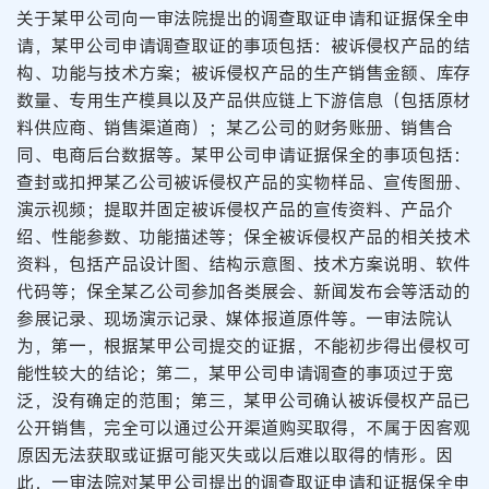
关于某甲公司向一审法院提出的调查取证申请和证据保全申
请，某甲公司申请调查取证的事项包括：被诉侵权产品的结
构、功能与技术方案；被诉侵权产品的生产销售金额、库存
数量、专用生产模具以及产品供应链上下游信息（包括原材
料供应商、销售渠道商）；某乙公司的财务账册、销售合
同、电商后台数据等。某甲公司申请证据保全的事项包括：
查封或扣押某乙公司被诉侵权产品的实物样品、宣传图册、
演示视频；提取并固定被诉侵权产品的宣传资料、产品介
绍、性能参数、功能描述等；保全被诉侵权产品的相关技术
资料，包括产品设计图、结构示意图、技术方案说明、软件
代码等；保全某乙公司参加各类展会、新闻发布会等活动的
参展记录、现场演示记录、媒体报道原件等。一审法院认
为，第一，根据某甲公司提交的证据，不能初步得出侵权可
能性较大的结论；第二，某甲公司申请调查的事项过于宽
泛，没有确定的范围；第三，某甲公司确认被诉侵权产品已
公开销售，完全可以通过公开渠道购买取得，不属于因客观
原因无法获取或证据可能灭失或以后难以取得的情形。因
此，一审法院对某甲公司提出的调查取证申请和证据保全申