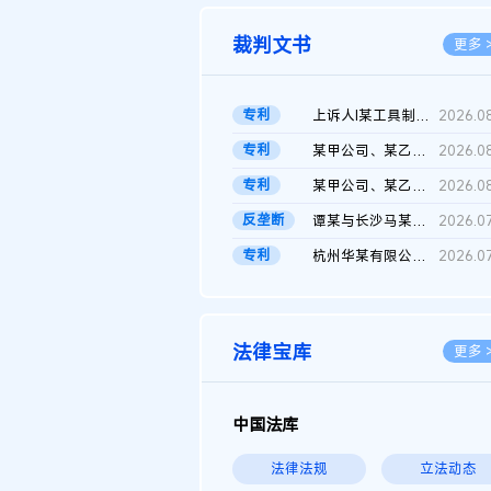
裁判文书
更多 
专利
上诉人I某工具制品有限公司与被上诉人程某及一审被告中华人民共和...
2026.0
专利
某甲公司、某乙公司、某丙公司申请诉前行为保全复议裁定书
2026.0
专利
某甲公司、某乙公司、官某与某丙公司专利申请权权属纠纷 二审判决...
2026.0
反垄断
谭某与长沙马某堆农产品股份有限公司滥用市场支配地位纠纷二审裁...
2026.0
专利
杭州华某有限公司与菲某有限公司侵害发明专利权纠纷
2026.0
法律宝库
更多 
中国法库
法律法规
立法动态