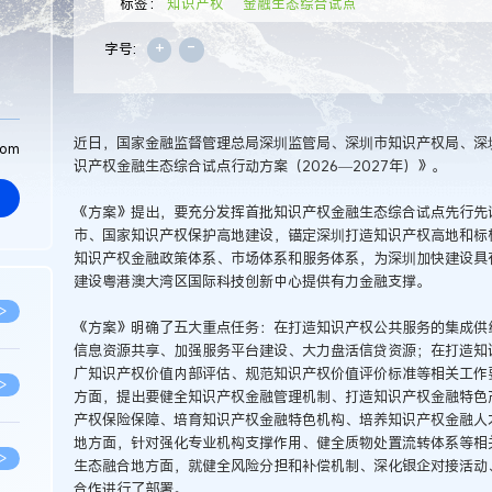
标签：
知识产权
金融生态综合试点
+
-
字号:
近日，国家金融监督管理总局深圳监管局、深圳市知识产权局、深
com
识产权金融生态综合试点行动方案（2026—2027年）》。
《方案》提出，要充分发挥首批知识产权金融生态综合试点先行先
市、国家知识产权保护高地建设，锚定深圳打造知识产权高地和标
知识产权金融政策体系、市场体系和服务体系，为深圳加快建设具
建设粤港澳大湾区国际科技创新中心提供有力金融支撑。
>
《方案》明确了五大重点任务：在打造知识产权公共服务的集成供
信息资源共享、加强服务平台建设、大力盘活信贷资源；在打造知
广知识产权价值内部评估、规范知识产权价值评价标准等相关工作
>
方面，提出要健全知识产权金融管理机制、打造知识产权金融特色
产权保险保障、培育知识产权金融特色机构、培养知识产权金融人
地方面，针对强化专业机构支撑作用、健全质物处置流转体系等相
>
生态融合地方面，就健全风险分担和补偿机制、深化银企对接活动
合作进行了部署。