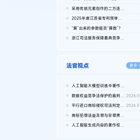
2026.0
采用传统元素创作的二方连续装饰图案作品的独创性及侵权对比认定
2026.0
2025年度江苏省专利预审典型案例
2026.0
“算”出来的参数能否“算数”？
2026.0
浙江司法服务保障最具竞争力营商环境建设典型案例（第二批）含侵...
2026.0
法官视点
更多 
人工智能大模型训练中著作权的合理使用
2026.0
数据权益竞争法保护的裁判路径构建
2026.0
平行进口商标侵权司法判定规则的困境与纾解
2026.0
商标犯罪法益及罪与非罪界限研究
2026.0
人工智能生成内容的著作权司法认定：演进逻辑、现实困境与规则建...
2026.0