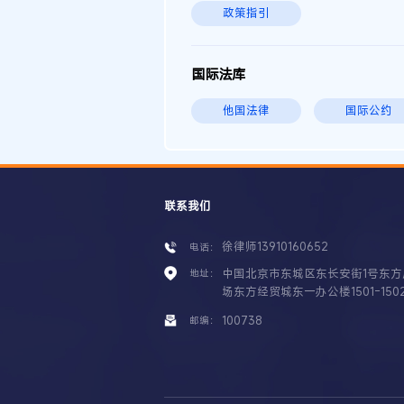
政策指引
国际法库
他国法律
国际公约
联系我们
徐律师13910160652
电话：
中国北京市东城区东长安街1号东方
地址：
场东方经贸城东一办公楼1501-150
100738
邮编：