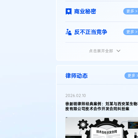
商业秘密
更多 >
反不正当竞争
更多 >
点击展开全部
植物新品种
更多 >
地理标志
更多 >
律师动态
更多 
集成电路布图设计
更多 >
2026.05.11
徐新明律师接受《天津日报》采访：解读
2025年度天津市专利行政保护案例
技术合同
更多 >
传统文化
更多 >