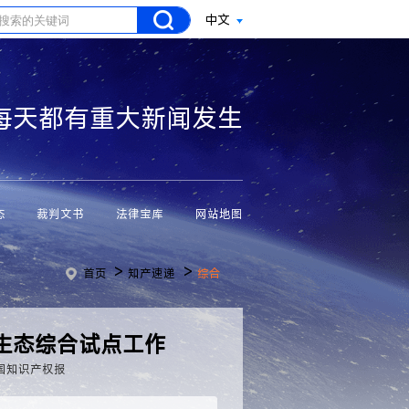
中文
每天都有重大新闻发生
态
裁判文书
法律宝库
网站地图
>
>
首页
知产速递
综合
生态综合试点工作
国知识产权报