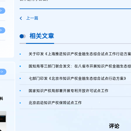
>
上一篇
>
相关文章
>
关于印发《上海推进知识产权金融生态综合试点工作行动方
国知局等三部门联合发文：在八省市开展知识产权金融生态
>
>>
七部门印发《北京市知识产权金融生态综合试点行动方案》
>
国家知识产权局部署开展专利开放许可试点工作
2026.03.09
2026.02.10
著名知识产权律师徐新明接受《中国经营
徐新明律师经典案例：刘
北京启动知识产权保险试点工作
报》采访：技术革新下知识产权保护面临新
技有限公司技术合作开发
挑战与应对策略
>
评论
>