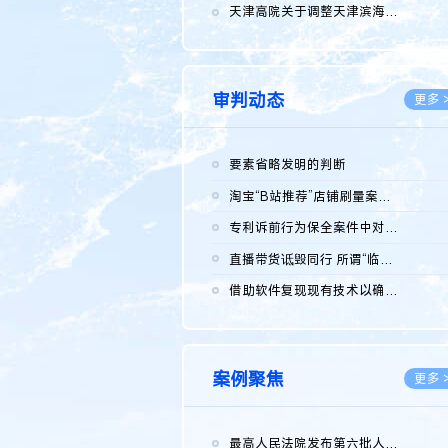
2026.0
天津高院关于调整天津滨海高新技术产业开发区华苑科技园一审普通...
2026.0
审判动态
更多 
要素省略发明的判断
2026.0
淘宝“B站推荐”店铺刷量案维持原判，两被告连带赔偿150万元
2026.0
专利诉前行为保全案件中对仿制药申请人曾作出三类声明的考量及违...
2026.0
直播带货诋毁同行 所谓“临场发挥”不免责
2026.0
借助软件复现现有技术以确认相关参数特征是否被公开
2026.0
案例聚焦
更多 
最高人民法院发布第六批人民法院种业知识产权司法保护典型案例 含...