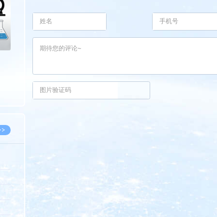
>>
8.07
5.14
5.08