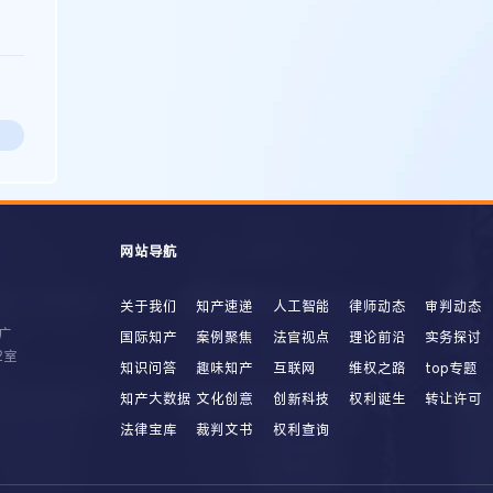
网站导航
关于我们
知产速递
人工智能
律师动态
审判动态
广
国际知产
案例聚焦
法官视点
理论前沿
实务探讨
2室
知识问答
趣味知产
互联网
维权之路
top专题
知产大数据
文化创意
创新科技
权利诞生
转让许可
法律宝库
裁判文书
权利查询