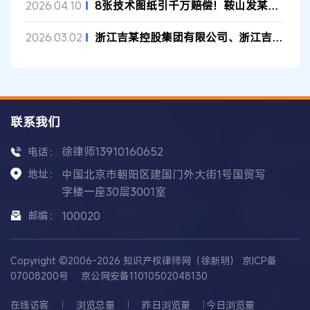
8张技术图纸引千万赔偿！鞍山发某诉新余公司方商业秘密侵权案 二...
2026.04.10
浙江吉某控股集团有限公司、浙江吉某汽车研究院有限公司诉威某汽...
2026.03.02
联系我们
徐律师13910160652
电话：
地址：
中国北京市朝阳区建国门外大街1号国贸写
字楼一座30层3001室
邮编：
100020
Copyright ©2006-2026 知识产权律师网（徐新明）
京ICP备
07008200号
京公网安备11010502048130
在线访客
浏览总量
昨日浏览量
今日浏览量