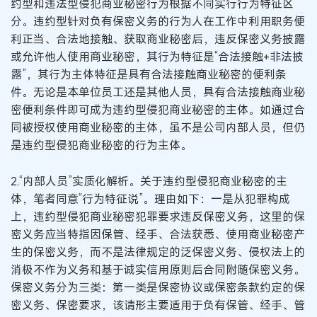
约型和违法型侵犯商业秘密行为根据不同实行行为特征区
分。违约型针对负有保密义务的行为人在工作中利用职务便
利正当、合法地接触、获取商业秘密后，违反保密义务披露
或允许他人使用商业秘密，其行为特征是“合法接触+非法披
露”，其行为主体特征是具有合法接触商业秘密的便利条
件。无论是本单位员工还是其他人员，具有合法接触商业秘
密便利条件即可成为违约型侵犯商业秘密的主体。如通过合
同被授权使用商业秘密的主体，虽不是公司内部人员，但仍
是违约型侵犯商业秘密的行为主体。
2.“内部人员”实质化解析。关于违约型侵犯商业秘密的主
体，笔者同意“行为特征说”。理由如下：一是从犯罪构成
上，违约型侵犯商业秘密犯罪要求违反保密义务，这里的保
密义务应当特指因保管、经手、合法获悉、使用商业秘密产
生的保密义务，而不是法律规定的泛保密义务、侵权法上的
消极不作为义务和基于诚实信用原则后合同附随保密义务。
保密义务分为三类：第一类是保密协议或保密条款约定的保
密义务、保密要求，该请形主要适用于负有保管、经手、管