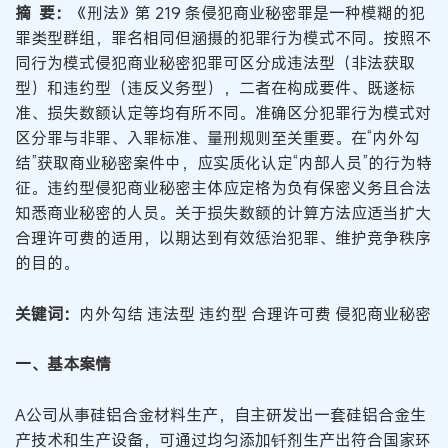
摘 要：
《刑法》第 219 条侵犯商业秘密罪是一种模糊的犯
罪类型群组，罪名相同但涵摄的犯罪行为模式不同。按照不
同行为模式侵犯商业秘密犯罪可区分成违法型（非法获取
型）和违约型（违反义务型），二者在构成要件、既遂标
准、损失数额认定等均有所不同。准确区分犯罪行为模式对
区分罪与非罪、入罪标准、量刑规则至关重要。在“内外勾
结”获取商业秘密案件中，应实质化认定“内部人员”的行为特
征。违约型侵犯商业秘密主体应定格为负有保密义务且合法
知悉商业秘密的人员。关于损失数额的计算方法应适当扩大
合理许可费的适用，以期达到有效惩治犯罪、维护竞争秩序
的目的。
关键词：
内外勾结 违法型 违约型 合理许可费 侵犯商业秘密
一、基本案情
A公司从事硅铝合金材料生产，自主研发出一套硅铝合金生
产技术和生产设备，可通过均匀添加钎剂生产出符合国家环