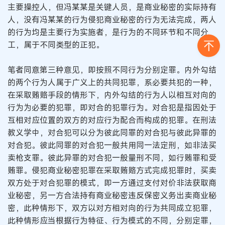
主要操控人，但冯某某是关键人员，是商业秘密的实际持有
人，没有冯某某的行为侵犯商业秘密的行为无法完成，两人
的行为均是主要行为实施者，是行为的不同环节和不同分
工，属于不同类型的正犯。
笔者同意第三种意见，即按照不同行为分别定罪。内外勾结
的两个行为人属于广义上的共同犯罪，系必要共犯的一种，
在采取贿赂手段的情形下，内外勾结的行为人以相互对向的
行为为必要的犯罪，即对合的犯罪行为。对合犯是指因处于
互相对应位置的双方的对应行为配合而构成的犯罪。在刑法
教义学中，对合犯可以分为彼此同罪的对合犯与彼此异罪的
对合犯。彼此同罪的对合犯一般共用同一法定刑，如非法买
卖枪支罪。彼此异罪的对合犯一般量刑不同，如行贿罪和受
贿罪。侵犯商业秘密犯罪在采取贿赂方式完成犯罪时，买卖
双方处于对合犯罪的模式，即一方通过支付对价非法获取商
业秘密，另一方合法持有商业秘密违反保密义务出卖商业秘
密，此种情形下，双方以对方相对向的行为共同成立犯罪，
此种情形应当根据行为特征、行为模式的不同，分别定罪，