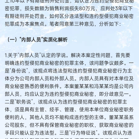
上10年以下有期徒刑并处罚金，如认定为违约型侵犯商业秘
密犯罪，损失数额为销售利润损失80万元，应判处3年以下
有期徒刑并处罚金。如何区分违法型和违约型侵犯商业秘密
犯罪成为本案焦点。笔者同意第三种意见，分析如下：
（一）“内部人员”实质化解析
1.关于“内部人员”认定的学说。解决本案定性问题，首先要
明确违约型侵犯商业秘密的犯罪主体，该问题争议颇多。一
是“身份说”，该观点将违法型和违约型侵犯商业秘密行为主
体分为公司内部人员和外部人员。内部人员具有对本单位及
商业秘密熟悉的便利条件。本案董某某和冯某某均是公司内
部人员，均应认定为违约型侵犯商业秘密，即分歧意见一。
二是“职务说”，该观点认为违约型侵犯商业秘密的犯罪主
体，须是具有主管、经手、管理、使用本单位商业秘密职务
便利的人，其他人员均不能构成违约型的主体。董某某虽系
公司股东，但不具有保管商业秘密的职权，获取商业秘密的
手段只能认定为违法型。三是“行为特征说”。该观点认为违