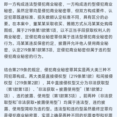
即一方构成违法型侵犯商业秘密，一方构成违约型侵犯商业
秘密。虽然定罪均是侵犯商业秘密罪，但双方构成要件、认
定犯罪既遂标准、损失数额认定标准不同，具有区分的必
要。在本案中，董某某采取收买、贿赂方式从冯某某处购得
图纸，属于219条第1款第1项，以不正当手段获取权利人的
商业秘密，定侵犯商业秘密罪但属于违法型侵犯商业秘密的
行为。冯某某违反保密约定，披露并允许他人使用商业秘
密，认定219条第1款第3项，定侵犯商业秘密但属于违约型
侵犯商业秘密的行为。
结合第219条的规定，侵犯商业秘密罪其实是两大类三种不
同犯罪构成。两大类是直接侵权型（219条第1款）和间接侵
权型（219条第2款），其中直接侵权型又分为非法获取型
（第1款第1项）、“非法获取＋披露使用型”（第1款第2
项）、违约披露、使用型（第1款第3项）。前两种（非法获
取型和“非法获取+披露使用型”）均属于违法型，违约披
露、使用型简称为违约型。违法型和违约型虽然最终定罪均
是侵犯商业秘密罪，实质上确是两种不同的犯罪类型和犯罪