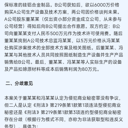
保标准的硅铝合金制品。B公司获知后，欲以6000万价格
购买A公司生产设备及技术方案，两公司因价格谈判未果。
A公司股东董某某（仅出资小部分资金成立公司，从未参与
公司经营）得知后向B公司提出合作意愿。双方约定：B公
司向董某某支付人民币500万元作为技术许可使用费。随后
董某某找到A公司技术总监冯某某，以5万元价格从冯某某
处购买涉案技术的全部技术方案及相关图纸。后董某某、冯
某某与其他技术人员共同按照图纸制造生产设备并生产产品
销售给B公司。最后，董某某、冯某某等人实际生产的设备
及产品扣除原材料等成本后销售利润为80万元。
二、分歧意见
本案关于董某某和冯某某认定为侵犯商业秘密罪没有争议，
但二人是认定《刑法》第219条第1款第1项违法型侵犯商业
秘密还是《刑法》第219条第1款第3项违约型侵犯商业秘密
存在分歧（根据行为模式不同，亦称为非法获取型和违反义
务型），具体为：