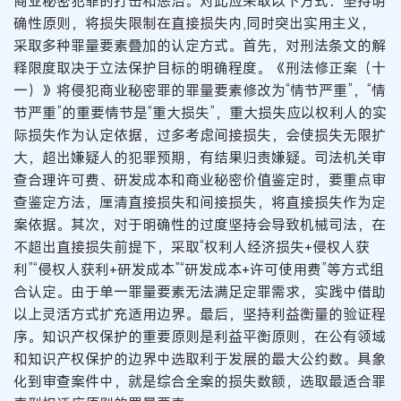
商业秘密犯罪的打击和惩治。对此应采取以下方式：坚持明
确性原则，将损失限制在直接损失内,同时突出实用主义，
采取多种罪量要素叠加的认定方式。首先，对刑法条文的解
释限度取决于立法保护目标的明确程度。《刑法修正案（十
一）》将侵犯商业秘密罪的罪量要素修改为“情节严重”，“情
节严重”的重要情节是“重大损失”，重大损失应以权利人的实
际损失作为认定依据，过多考虑间接损失，会使损失无限扩
大，超出嫌疑人的犯罪预期，有结果归责嫌疑。司法机关审
查合理许可费、研发成本和商业秘密价值鉴定时，要重点审
查鉴定方法，厘清直接损失和间接损失，将直接损失作为定
案依据。其次，对于明确性的过度坚持会导致机械司法，在
不超出直接损失前提下，采取“权利人经济损失+侵权人获
利”“侵权人获利+研发成本”“研发成本+许可使用费”等方式组
合认定。由于单一罪量要素无法满足定罪需求，实践中借助
以上灵活方式扩充适用边界。最后，坚持利益衡量的验证程
序。知识产权保护的重要原则是利益平衡原则，在公有领域
和知识产权保护的边界中选取利于发展的最大公约数。具象
化到审查案件中，就是综合全案的损失数额，选取最适合罪