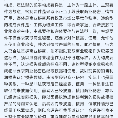
构成。违法型的犯罪构成要件是：主体为一般主体，主观要
件为故意，客观要件是采取不正当手段获取商业秘密且情节
严重，客体是商业秘密所有权及市场公平竞争秩序。违约型
的构成要件是：主体为特殊主体，即合法掌握、合法接触商
业秘密的主体，主观要件和客体要件与违法型一致，客观要
件不仅要求获取商业秘密，还要求对外披露、使用、允许他
人使用商业秘密，并达到情节严重的后果。此种情形，行为
人已合法掌握商业秘密，则不能以获取商业秘密作为犯罪既
遂标准，须以泄露商业秘密作为犯罪既遂标准。因为构成要
件不同，认定损失数额的标准不同。违约型侵犯商业秘密构
成犯罪要求商业秘密已经被披露和使用，故以现实的销售利
润损失认定损失数额。违法型侵犯商业秘密，实际上也是两
种类型，一种是非法获取后已经披露、使用，一种是非法获
取但尚未披露使用，前者因已经披露、使用商业秘密，亦即
已经造成实际损失，即以因侵权造成销售利润的损失或侵权
产品的利润来认定，后者因尚未披露、使用，但该种情形已
经属于犯罪完成，则以合理许可费予以认定，合理许可费不
是整个商业秘密的价值，可以理解为商业秘密尚未披露时使