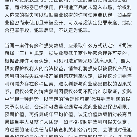
罪，商业秘密已经使用，但制造产品尚未流入市场，给权利
人造成的损失可以根据商业秘密的许可使用费认定。如果商
业秘密尚未使用且未被公开，可以考虑认定犯罪未遂，或综
合犯罪手段、犯罪后果，不认定为犯罪。
当同一案件有多种损失数额，应采取什么方式认定？《司法
解释（三）》规定，损失数额低于商业秘密合理许可费的，
根据合理许可费认定，可见司法解释采取“就高原则”，最大
限度保护权利人的合法权益。销售利润损失以被侵权产品销
售利润的损失或侵权产品销售获利来认定，被侵权公司销售
利润减少存在多种因素，难以判断与商业秘密侵权的因果关
系。侵权公司的销售获利因侵权公司不配合难以取证。实践
中呈现一种趋势，以鉴定的“合理许可费”代替销售利润的损
失予以认定。合理许可费鉴定通常考虑商业秘密保密期限、
预期价值，再折算成年平均价值，认定价值数额相对较高且
易被当事人及辩护人质疑。如严格按照销售利润损失认定，
将过重的证明责任苛以侦查机关和公诉机关，会限制对侵犯