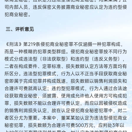
司内部人员，违反保密义务披露商业秘密应认定为违约型侵
犯商业秘密。
三、评析意见
《刑法》第219条侵犯商业秘密罪不仅涵摄一种犯罪构成，
而是一种模糊的犯罪类型群组。侵犯商业秘密罪按不同行为
模式分成违法型（非法获取型）和违约型（违反义务型），
二者在构成要件、定罪标准、损失数额认定方法等方面均有
所区分。违法型犯罪模式，行为人以不正当手段获取商业秘
密即属于完成犯罪并构成既遂，损失数额以销售利润损失和
合理许可费就高认定；违约型犯罪模式，行为人通过合法途
径获取商业秘密，须披露、使用或允许他人使用方可构成犯
罪，损失数额不能以合理许可费认定，而应以因被侵权造成
的销售利润损失认定，故在认定侵犯商业秘密犯罪中，对二
者区分尤为重要。本案中，董某某如认定为违法型侵犯商业
秘密犯罪，损失数额为合理许可费500万元，应判处3年以